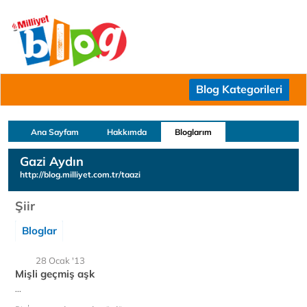
Blog Kategorileri
Ana Sayfam
Hakkımda
Bloglarım
Gazi Aydın
http://blog.milliyet.com.tr/taazi
Şiir
Bloglar
28 Ocak '13
Mişli geçmiş aşk
...