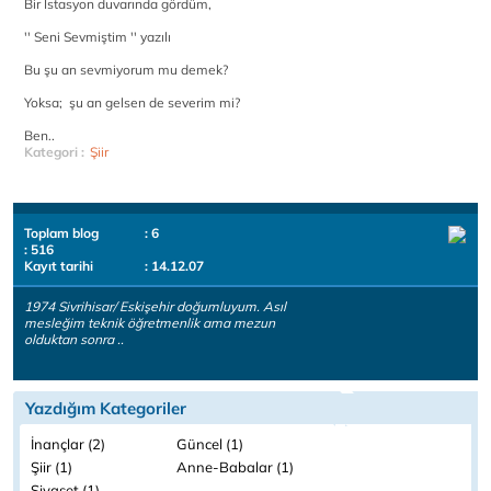
Bir İstasyon duvarında gördüm,
'' Seni Sevmiştim '' yazılı
Bu şu an sevmiyorum mu demek?
Yoksa; şu an gelsen de severim mi?
Ben..
Kategori :
Şiir
Toplam blog
: 6
: 516
Kayıt tarihi
: 14.12.07
1974 Sivrihisar/ Eskişehir doğumluyum. Asıl
mesleğim teknik öğretmenlik ama mezun
olduktan sonra ..
Yazdığım Kategoriler
İnançlar (2)
Güncel (1)
Şiir (1)
Anne-Babalar (1)
Siyaset (1)