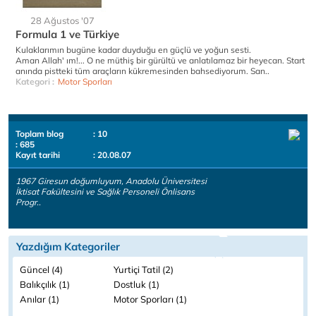
28 Ağustos '07
Formula 1 ve Türkiye
Kulaklarımın bugüne kadar duyduğu en güçlü ve yoğun sesti.
Aman Allah' ım!... O ne müthiş bir gürültü ve anlatılamaz bir heyecan. Start
anında pistteki tüm araçların kükremesinden bahsediyorum. San..
Kategori :
Motor Sporları
Toplam blog
: 10
: 685
Kayıt tarihi
: 20.08.07
1967 Giresun doğumluyum, Anadolu Üniversitesi
İktisat Fakültesini ve Sağlık Personeli Önlisans
Progr..
Yazdığım Kategoriler
Güncel (4)
Yurtiçi Tatil (2)
Balıkçılık (1)
Dostluk (1)
Anılar (1)
Motor Sporları (1)