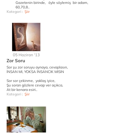
Gazetenin birinde, öyle söylemiş bir adam,
60,70,8..
Kategori :
Şiir
05 Haziran '13
Zor Soru
Sor şu zor soruyu aynaya, cevaplasın,
İNSAN MI, YOKSA İNSANCIK MISIN
Sor sor çekinme, yaklaş iyice,
Şu soran gözlere cevap ver açıkca,
At bir kenara esiri..
Kategori :
Şiir