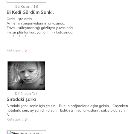
15 Kasım '18
Bi Kedi Gördüm Sanki.
Orda! İşte orda ...
Annemin begonyalarının arkasında,
Zavallı süleymancığı gözlüyor yuvasında,
Hınzır plânlar kuruyor, o minik kafasında.
* * *
..
Kategori :
Şiir
07 Nisan '17
Sıradaki şarkı
Sıradaki şarkı senin için çalsın, Ruhun nağmelerle aşka gelsin, Coşarken
notalarla sen, ay şahidin olsun, Eşlik etsin sana kuşların, şakıyıp dursun,
S..
Kategori :
Şiir