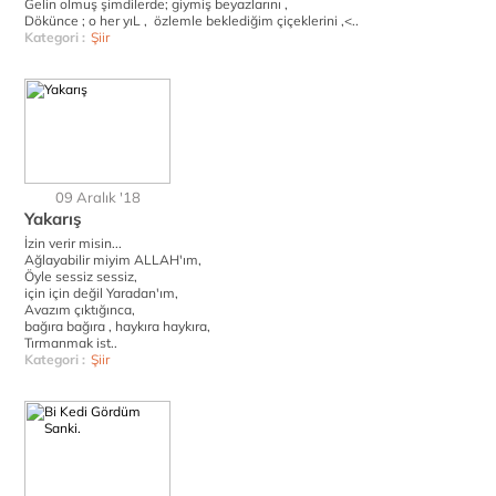
Gelin olmuş şimdilerde; giymiş beyazlarını ,
Dökünce ; o her yıL , özlemle beklediğim çiçeklerini ,<..
Kategori :
Şiir
09 Aralık '18
Yakarış
İzin verir misin...
Ağlayabilir miyim ALLAH'ım,
Öyle sessiz sessiz,
için için değil Yaradan'ım,
Avazım çıktığınca,
bağıra bağıra , haykıra haykıra,
Tırmanmak ist..
Kategori :
Şiir