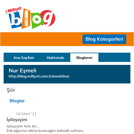
Blog Kategorileri
Ana Sayfam
Hakkımda
Bloglarım
Nur Eşmeli
http://blog.milliyet.com.tr/emeklinur
Şiir
Bloglar
16 Mart '21
İyileşeyim
İyileşeyim hele bir...
Erik ağacının altına kuracağım kahvaltı soframı,