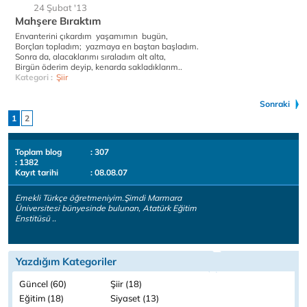
24 Şubat '13
Mahşere Bıraktım
Envanterini çıkardım yaşamımın bugün,
Borçları topladım; yazmaya en baştan başladım.
Sonra da, alacaklarımı sıraladım alt alta,
Birgün öderim deyip, kenarda sakladıklarım..
Kategori :
Şiir
Sonraki
1
2
Toplam blog
: 307
: 1382
Kayıt tarihi
: 08.08.07
Emekli Türkçe öğretmeniyim.Şimdi Marmara
Üniversitesi bünyesinde bulunan, Atatürk Eğitim
Enstitüsü ..
Yazdığım Kategoriler
Güncel (60)
Şiir (18)
Eğitim (18)
Siyaset (13)