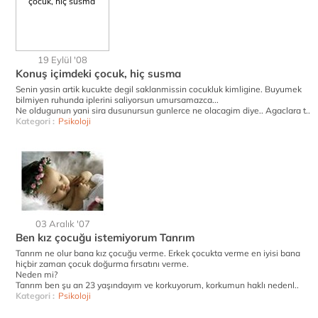
19 Eylül '08
Konuş içimdeki çocuk, hiç susma
Senin yasin artik kucukte degil saklanmissin cocukluk kimligine. Buyumek
bilmiyen ruhunda iplerini saliyorsun umursamazca...
Ne oldugunun yani sira dusunursun gunlerce ne olacagim diye.. Agaclara t..
Kategori :
Psikoloji
03 Aralık '07
Ben kız çocuğu istemiyorum Tanrım
Tanrım ne olur bana kız çocuğu verme. Erkek çocukta verme en iyisi bana
hiçbir zaman çocuk doğurma fırsatını verme.
Neden mi?
Tanrım ben şu an 23 yaşındayım ve korkuyorum, korkumun haklı nedenl..
Kategori :
Psikoloji