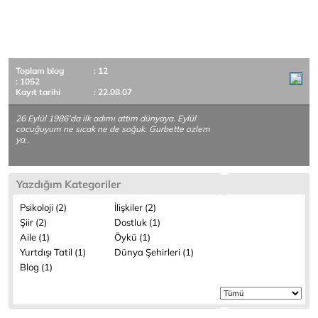
Toplam blog
: 12
: 1052
Kayıt tarihi
: 22.08.07
26 Eylül 1986’da ilk adımı attım dünyaya. Eylül
cocuğuyum ne sıcak ne de soğuk. Gurbette ozlem
ya..
Yazdığım Kategoriler
Psikoloji (2)
İlişkiler (2)
Şiir (2)
Dostluk (1)
Aile (1)
Öykü (1)
Yurtdışı Tatil (1)
Dünya Şehirleri (1)
Blog (1)