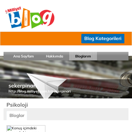
Blog Kategorileri
Ana Sayfam
Hakkımda
Bloglarım
sekerpinari
http://blog.milliyet.com.tr/sekerpinari
Psikoloji
Bloglar