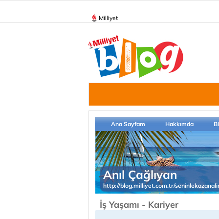
Milliyet
Ana Sayfam
Hakkımda
B
Anıl Çağlıyan
http://blog.milliyet.com.tr/seninlekazanal
İş Yaşamı - Kariyer