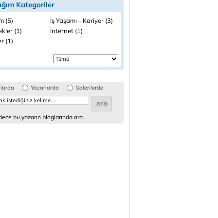
ığım Kategoriler
m (5)
İş Yaşamı - Kariyer (3)
kler (1)
İnternet (1)
r (1)
glarda
Yazarlarda
Galerilerde
ece bu yazarın bloglarında ara