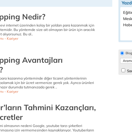
Yazd
Eğiti
pping Nedir?
Mesle
Habe
evi internet üzerinden kolay bir yoldan para kazanmak için
ntemidir. Bu yöntemde size ait olmayan bir ürün için aracılık
et alıyorsunuz. Bu al..
mı - Kariyer
Blo
pping Avantajları
?
Sad
 para kazanma yönteminde diğer ticaret yöntemlerinin
polamak için bir ücret vermenize gerek yok. Ayrıca ürünleri
hazır durumda tutmanızada gerek ..
mı - Kariyer
’ların Tahmini Kazançları,
cretler
i olmasının nedeni Google, youtube tarzı şirketleri
anmasına izin vermemesinden kaynaklanıyor. Youtuberların