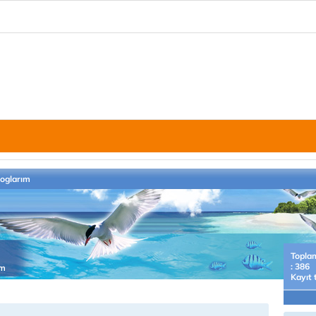
loglarım
Topla
: 386
im
Kayıt 