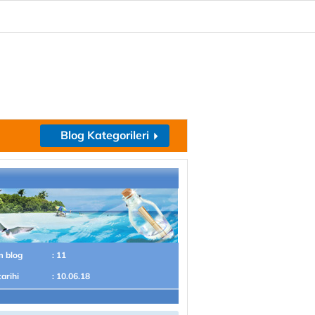
Blog Kategorileri
m blog
: 11
tarihi
: 10.06.18