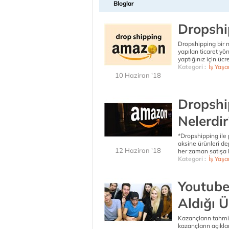
Bloglar
Dropshi
Dropshipping bir n
yapılan ticaret yö
yaptığınız için ücr
Kategori :
İş Yaşa
10 Haziran '18
Dropshi
Nelerdir
*Dropshipping ile
aksine ürünleri de
12 Haziran '18
her zaman satışa 
Kategori :
İş Yaşa
Youtuber
Aldığı Ü
Kazançların tahmin
kazançların açıkl