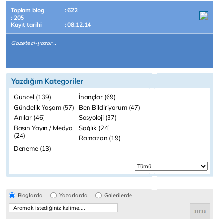
Toplam blog
: 622
: 205
Kayıt tarihi
: 08.12.14
Gazeteci-yazar ..
Yazdığım Kategoriler
Güncel (139)
İnançlar (69)
Gündelik Yaşam (57)
Ben Bildiriyorum (47)
Anılar (46)
Sosyoloji (37)
Basın Yayın / Medya
Sağlık (24)
(24)
Ramazan (19)
Deneme (13)
Bloglarda
Yazarlarda
Galerilerde