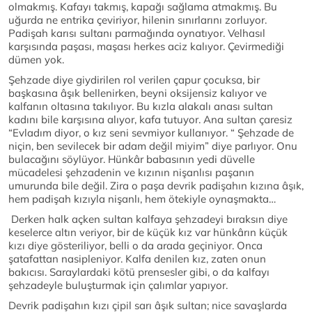
olmakmış. Kafayı takmış, kapağı sağlama atmakmış. Bu
uğurda ne entrika çeviriyor, hilenin sınırlarını zorluyor.
Padişah karısı sultanı parmağında oynatıyor. Velhasıl
karşısında paşası, maşası herkes aciz kalıyor. Çevirmediği
dümen yok.
Şehzade diye giydirilen rol verilen çapur çocuksa, bir
başkasına âşık bellenirken, beyni oksijensiz kalıyor ve
kalfanın oltasına takılıyor. Bu kızla alakalı anası sultan
kadını bile karşısına alıyor, kafa tutuyor. Ana sultan çaresiz
“Evladım diyor, o kız seni sevmiyor kullanıyor. “ Şehzade de
niçin, ben sevilecek bir adam değil miyim” diye parlıyor. Onu
bulacağını söylüyor. Hünkâr babasının yedi düvelle
mücadelesi şehzadenin ve kızının nişanlısı paşanın
umurunda bile değil. Zira o paşa devrik padişahın kızına âşık,
hem padişah kızıyla nişanlı, hem ötekiyle oynaşmakta…
Derken halk açken sultan kalfaya şehzadeyi bıraksın diye
keselerce altın veriyor, bir de küçük kız var hünkârın küçük
kızı diye gösteriliyor, belli o da arada geçiniyor. Onca
şatafattan nasipleniyor. Kalfa denilen kız, zaten onun
bakıcısı. Saraylardaki kötü prensesler gibi, o da kalfayı
şehzadeyle buluşturmak için çalımlar yapıyor.
Devrik padişahın kızı çipil sarı âşık sultan; nice savaşlarda