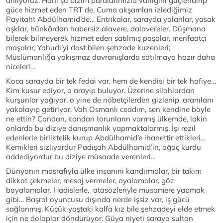
anlıyoruz. Hani şu bizim paralarımızla varlığını güçlendirip
güce hizmet eden TRT de, Cuma akşamları izlediğimiz
Payitaht Abdülhamid’de… Entrikalar, sarayda yalanlar, yasak
aşklar, hünkârdan habersiz alavere, dalavereler. Düşmana
bilerek bilmeyerek hizmet eden satılmış paşalar, menfaatçi
maşalar, Yahudi’yi dost bilen şehzade kuzenleri;
Müslümanlığa yakışmaz davranışlarda satılmaya hazır daha
niceleri…
Koca sarayda bir tek fedai var, hem de kendisi bir tek hafiye…
Kim kusur ediyor, o arayıp buluyor. Üzerine silahlardan
kurşunlar yağıyor, o yine de nöbetçilerden gizlenip, aranılanı
yakalayıp getiriyor. Vah Osmanlı ceddim, sen kendine böyle
ne ettin? Candan, kandan torunların varmış ülkemde, lakin
onlarda bu diziye danışmanlık yapmaktalarmış. İşi rezil
edenlerle birliktelik kurup Abdülhamid’e ihanettir ettikleri…
Kemikleri sızlıyordur Padişah Abdülhamid’in, ağaç kurdu
addediyordur bu diziye müsaade verenleri…
Dünyanın masrafıyla ülke insanını kandırmalar, bir takım
dikkat çekmeler, mesaj vermeler, oyalamalar, göz
boyalamalar. Hadislerle, atasözleriyle müsamere yapmak
gibi… Başrol oyuncusu dışında nerde işsiz var, iş gücü
sağlanmış. Küçük yaştaki kalfa kız bile şehzadeyi elde etmek
için ne dolaplar döndürüyor. Güya niyeti saraya sultan