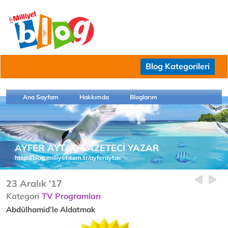
Blog Kategorileri
Ana Sayfam
Hakkımda
Bloglarım
AYFER AYTAÇ GAZETECİ YAZAR
http://blog.milliyet.com.tr/ayferaytac
23 Aralık '17
Kategori
TV Programları
Abdülhamid’le Aldatmak