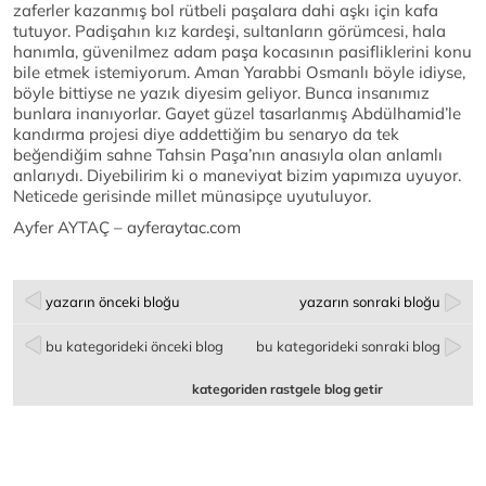
zaferler kazanmış bol rütbeli paşalara dahi aşkı için kafa
tutuyor. Padişahın kız kardeşi, sultanların görümcesi, hala
hanımla, güvenilmez adam paşa kocasının pasifliklerini konu
bile etmek istemiyorum. Aman Yarabbi Osmanlı böyle idiyse,
böyle bittiyse ne yazık diyesim geliyor. Bunca insanımız
bunlara inanıyorlar. Gayet güzel tasarlanmış Abdülhamid’le
kandırma projesi diye addettiğim bu senaryo da tek
beğendiğim sahne Tahsin Paşa’nın anasıyla olan anlamlı
anlarıydı. Diyebilirim ki o maneviyat bizim yapımıza uyuyor.
Neticede gerisinde millet münasipçe uyutuluyor.
Ayfer AYTAÇ – ayferaytac.com
yazarın önceki bloğu
yazarın sonraki bloğu
bu kategorideki önceki blog
bu kategorideki sonraki blog
kategoriden rastgele blog getir