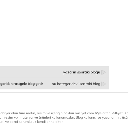
yazarın sonraki bloğu
goriden rastgele blog getir
bu kategorideki sonraki blog
a yer alan tüm metin, resim ve içeriğin hakları milliyet.com.tr'ye aittir. Milliyet Blog
af, resim vb. materyal ve ürünleri kullanamazlar. Blog kullanıcı ve yazarlarının, üçün
ki ve cezai sorumluluk kendilerine aittir.