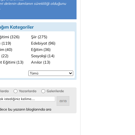
i delenin damlanın sürekliliği olduğunu
.
ığım Kategoriler
ğitimi (326)
Şiir (275)
 (119)
Edebiyat (96)
lim (40)
Eğitim (36)
 (22)
Sosyoloji (14)
 Eğitimi (13)
Anılar (13)
glarda
Yazarlarda
Galerilerde
ece bu yazarın bloglarında ara