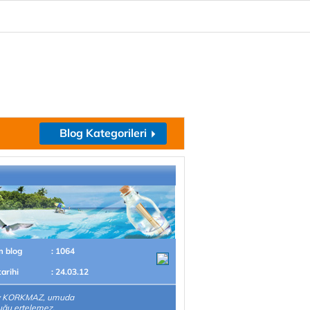
Blog Kategorileri
m blog
: 1064
tarihi
: 24.03.12
y KORKMAZ, umuda
uğu ertelemez.