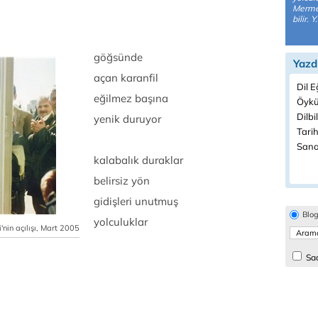
Mermer
bilir. Y.
göğsünde
Yazd
açan karanfil
Dil E
eğilmez başına
Öykü
Dilbi
yenik duruyor
Tarih
Sanat
kalabalık duraklar
belirsiz yön
gidişleri unutmuş
Blo
yolculuklar
nin açılışı, Mart 2005
Sad