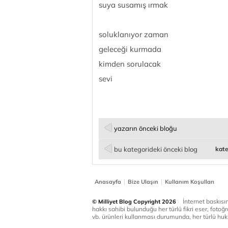
suya susamış ırmak
soluklanıyor zaman
geleceği kurmada
kimden sorulacak
sevi
yazarın önceki bloğu
bu kategorideki önceki blog
kate
|
|
Anasayfa
Bize Ulaşın
Kullanım Koşulları
İnternet baskısınd
© Milliyet Blog Copyright 2026
hakkı sahibi bulunduğu her türlü fikri eser, fotoğr
vb. ürünleri kullanması durumunda, her türlü huku