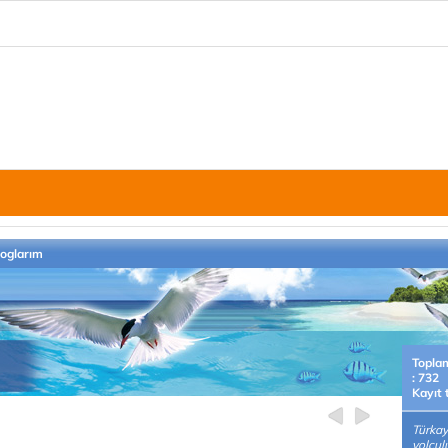
loglarım
Topla
: 732
Kayıt 
Türka
yolcul