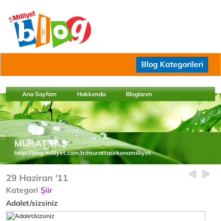
Blog Kategorileri
Ana Sayfam
Hakkımda
Bloglarım
MURAT TAŞ
http://blog.milliyet.com.tr/murattasekonomilliyet
29 Haziran '11
Kategori
Şiir
Adalet/sizsiniz