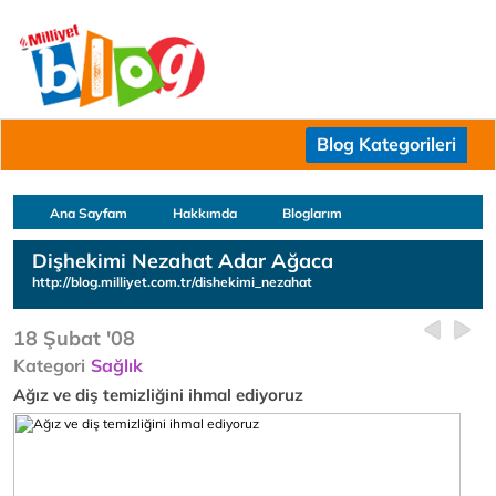
Blog Kategorileri
Ana Sayfam
Hakkımda
Bloglarım
Dişhekimi Nezahat Adar Ağaca
http://blog.milliyet.com.tr/dishekimi_nezahat
18 Şubat '08
Kategori
Sağlık
Ağız ve diş temizliğini ihmal ediyoruz