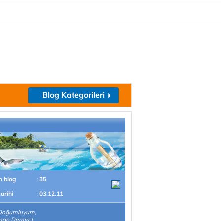
Blog Kategorileri
m blog
: 35
tarihi
: 03.12.11
Doğumluyum,
man Demirel