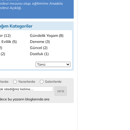
sitesi mezunu olup, eğitimime Anadolu
sitesi Açıköğ..
ığım Kategoriler
ler (12)
Gündelik Yaşam (8)
 Evlilik (5)
Deneme (3)
2)
Güncel (2)
 (2)
Dostluk (1)
glarda
Yazarlarda
Galerilerde
ece bu yazarın bloglarında ara