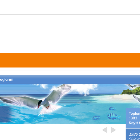
loglarım
Topla
: 383
Kayıt 
1986 
Süley