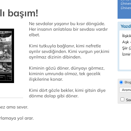
Üniver
Üniver
ı başım!
Ne sevdalar yaşanır bu kısır döngüde.
Yazd
Her insanın anlatılası bir sevdası vardır
elbet.
İlişki
Aşk -
Kimi tutkuyla bağlanır, kimi nefretle
Şiir (
ayrılır sevdiğinden. Kimi vurgun yer,kimi
İzmir
ayrılmaz dizinin dibinden.
Kiminin gözü döner, dünyayı görmez,
kiminin umrunda olmaz, tek gecelik
ilişkilerine konar.
Blo
Kimi dört gözle bekler, kimi gitsin diye
dönme dolap gibi döner.
Sad
mez ama sever.
rlamaya yol arar.