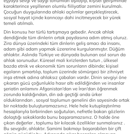
eşyaya sevgi ve saygı tohumları aşılayıp, kişisel gelişiminde
karakterince yeşillenen olumlu fiiliyatlar zemini kurulmalı.
Çocuğun duygularında ahlaki açılımlar gerçekleştirecek,
sosyal hayat içinde karıncayı dahi incitmeyecek bir yürek
temeli atılmalı.
Din konusu her türlü tartışmaya gebedir. Ancak ahlak
dendiğinde tüm dinlerin ortak paydasına adım atmış oluruz.
Zira dünya üzerindeki tüm dinlerin geliş amacı da insanı,
adam gibi adam yapmak üzererine kurgulanmıştır. Düğüm
ahlaktır. Aslında Türkiye ve dünyada bulunan asıl sorun da
ahlak sorunudur. Küresel mali kırizlerden tutun , ülkesel
bazda etnik ve ekonomik tüm sorunların dibinde; kişisel
egoların şımartılıp, toplum üzerinde sömürgeci bir zihniyet
inşa etmek adına ahlaksız çabaları vardır. Dinin sevgiyi öne
çıkaran gücü çoğunlukla hasır altı edildiğinden ve insanlar
şeriatin anlamını Afganistan'dan ve İran'dan öğrenmek
zorunda kaldığından, din adı geçtiği anda ürker
olduklarından , sosyal toplumun genelini din sayesinde ortak
bir noktada buluşturamazsınız. Hele hele kutuplaştırılma
hesaplarıyla birbirinden soğutulan, nefretle bakan gözlerin
dolaştığı sokaklarda bunu başaramazsınız. O halde öne
çıkan değerler , toplumu bir kılacak özellikler sunmalısınız .
Bu sevgidir, ahlaktır. Samimi bakmayı başarabilen bir çift