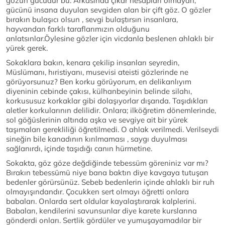
gözün gücüdür bu. Arkasında çıkar hesapları olmayan,
gücünü insana duyulan sevgiden alan bir çift göz. O gözler
bırakın bulaşıcı olsun , sevgi bulaştırsın insanlara,
hayvandan farklı taraflarımızın olduğunu
anlatsınlar.Öylesine gözler için vicdanla beslenen ahlaklı bir
yürek gerek.
Sokaklara bakın, kenara çekilip insanları seyredin,
Müslümanı, hıristiyanı, musevisi ateisti gözlerinde ne
görüyorsunuz? Ben korku görüyorum, en delikanlıyım
diyeninin cebinde çakısı, külhanbeyinin belinde silahı,
korkususuz korkaklar gibi dolaşıyorlar dışarıda. Taşıdıkları
aletler korkularının delilidir. Onlara; ilköğretim dönemlerinde,
sol göğüslerinin altında aşka ve sevgiye ait bir yürek
taşımaları gerekliliği öğretilmedi. O ahlak verilmedi. Verilseydi
sineğin bile kanadının kırılmaması , saygı duyulması
sağlanırdı, içinde taşıdığı canın hürmetine.
Sokakta, göz göze değdiğinde tebessüm göreniniz var mı?
Bırakın tebessümü niye bana baktın diye kavgaya tutuşan
bedenler görürsünüz. Sebeb bedenlerin içinde ahlaklı bir ruh
olmayışındandır. Çocukken sert olmayı öğretti onlara
babaları. Onlarda sert oldular kayalaştırarak kalplerini.
Babaları, kendilerini savunsunlar diye karete kurslarına
gönderdi onları. Sertlik gördüler ve yumuşayamadılar bir