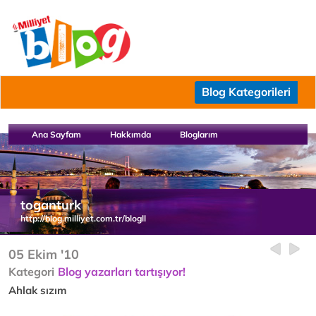
Blog Kategorileri
Ana Sayfam
Hakkımda
Bloglarım
toganturk
http://blog.milliyet.com.tr/blogll
05 Ekim '10
Kategori
Blog yazarları tartışıyor!
Ahlak sızım