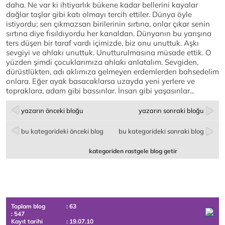
daha. Ne var ki ihtiyarlık bükene kadar bellerini kayalar
dağlar taşlar gibi katı olmayı tercih ettiler. Dünya öyle
istiyordu; sen çıkmazsan birilerinin sırtına, onlar çıkar senin
sırtına diye fısıldıyordu her kanaldan. Dünyanın bu yarışına
ters düşen bir taraf vardı içimizde, biz onu unuttuk. Aşkı
sevgiyi ve ahlakı unuttuk. Unutturulmasına müsade ettik. O
yüzden şimdi çocuklarımıza ahlakı anlatalım. Sevgiden,
dürüstlükten, adı aklımıza gelmeyen erdemlerden bahsedelim
onlara. Eğer ayak basacaklarsa uzayda yeni yerlere ve
topraklara, adam gibi bassınlar. İnsan gibi yaşasınlar...
yazarın önceki bloğu
yazarın sonraki bloğu
bu kategorideki önceki blog
bu kategorideki sonraki blog
kategoriden rastgele blog getir
Toplam blog
: 63
: 547
Kayıt tarihi
: 19.07.10