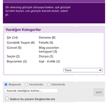
Bir arkeolog gözüyle dünyaya bakan, aşk gözüyle
kendini kazan, can gözüyle kainatı bulan, adam
gi..
Yazdığım Kategoriler
Şiir (14)
Deneme (8)
Gündelik Yaşam (6)
Felsefe (5)
Güncel (5)
Blog yazarları
tartışıyor! (3)
Seçim (2)
Dünya (2)
Bayramlar (2)
Aşk - Evlilik (2)
Bloglarda
Yazarlarda
Galerilerde
Sadece bu yazarın bloglarında ara