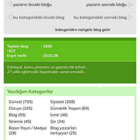
yazarın önceki bloğu
yazarın sonraki bloğu
bu kategorideki önceki blog
bu kategorideki sonraki blog
kategoriden rastgele blog getir
Toplam blog
: 1645
: 822
Kayıt tarihi
: 19.01.08
Edebiyat, kamu yönetimi ve gazetecilik tahsili...
27 yıllık eğitimcilik hayatından sonra emeklili..
Yazdığım Kategoriler
Güncel (705)
Siyaset (308)
Dünya (165)
Gündelik Yaşam (69)
Blog (55)
İzmir (46)
Sinema (45)
Şiir (34)
Basın Yayın / Medya
Blog yazarları
(28)
tartışıyor! (25)