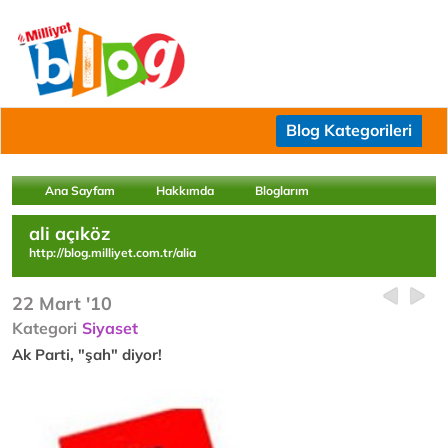
Blog Kategorileri
Ana Sayfam
Hakkımda
Bloglarım
ali açıköz
http://blog.milliyet.com.tr/alia
22 Mart '10
Kategori
Siyaset
Ak Parti, "şah" diyor!