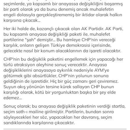
seçimlerde, ya kapsamlı bir anayassa değişikliğini başarmış
bir parti olarak ya da bunu denemiş ancak muhalefetin
engeli dolasıyla gerçekleştirememiş bir iktidar olarak halkın
karşısına çıkacak...
Her iki halde de, kazançlı çıkacak olan AK Partidir. AK Parti,
bu kapsamlı anayasa değişikliği paketi ile, muhalefet
partilerine "şah" demiştir... Bu hamleye CHP'nin vereceği
karşılık, onların gelişen Türkiye demokrasisi içerisinde,
gelecekte nasıl bir konum alacaklarının da işareti olacaktır.
CHP'nin bu değişiklik paketini engellemek için yapacağı her
türlü atraksiyon aleyhine sonuç verecektir. Anayasa
değişikliklerini anayasaya aykırılık nedeniyle AYM'ye
götürmek gibi absürtlükler, CHP'nin yolunun sonuna
geldiğinin de işaretidir. Hiç bir güç zamanı geri çeviremez.
Suyun akış yönünün tersine kürek sallayan CHP bunun
karşılığı olarak, kötü bir yorgunluktan başka bir şey elde
edemez...
Sonuç olarak; bu anayasa değişiklik paketinin verdiği startla,
seçim sath-ı mailine girilmiştir. Partilerin, bundan sonra
söyleyecekleri her söz, yapacakları her davranış, seçim
sandıklarında karşılarına çıkacaktır.