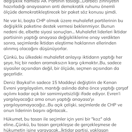
değişiklik hamlesi AK Partinin taslağı...Darbeci zihniyetin
hazırladığı anayasanın anti demokratik ruhunu önemli
ölçüde demokratikleştirecek bir paket söz konusu şimdi.
Ne var ki, başta CHP olmak üzere muhalefet partilerinin bu
değişiklik paketine destek vermesi beklenmiyor. Bunun
nedeni de, elbette siyasi sonuçları... Muhalefet liderleri İktidar
partisinin yaptığı anayasa değişikliklerine onay verdikten
sonra, seçimlerde İktidarı eleştirme haklarının ellerinden
alınmış olacağını düşünüyorlar.
Çünkü, bu ülkedeki muhalefet anlayışı iktidarın yaptığı her
şeye, hiç bir neden aramaksızın karşı çıkmaktır..Bu, sadece
siyasiler açısından değil, bir ölçüde, seçmen açısından da
geçerlidir.
Deniz Baykal'ın sadece 15 Maddeyi değiştirin de Kenan
Evreni yargılayalım, mantığı aslında daha önce yaptığı çarşaf
açılımı kadar açık bir samimiyetsizliği ifade ediyor. Evren'i
yargılayacağız ama onun yaptığı anayasa'yı
yargılayamayacağız...Bu açık çelişki, seçimlerde de CHP ve
onun liderinin başını ağrıtacak..
Hükumet, bu tasarı ile seçimler için yeni bir "koz" aldı
eline...Çünkü, bu tasarı gerçekleşse de gerçekleşmese de
hükumetin işine yarayacak...İktidar partisi, yaklaşan