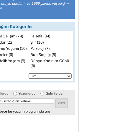
i arayıp durdum. Ve 1999 yılında yaşadığım
l..
ığım Kategoriler
el Gelişim (74)
Felsefe (34)
lar (22)
Şiir (16)
şma Yaşamı (10)
Psikoloji (7)
eler (6)
Ruh Sağlığı (5)
elik Yaşam (5)
Dünya Kadınlar Günü
(5)
glarda
Yazarlarda
Galerilerde
ece bu yazarın bloglarında ara