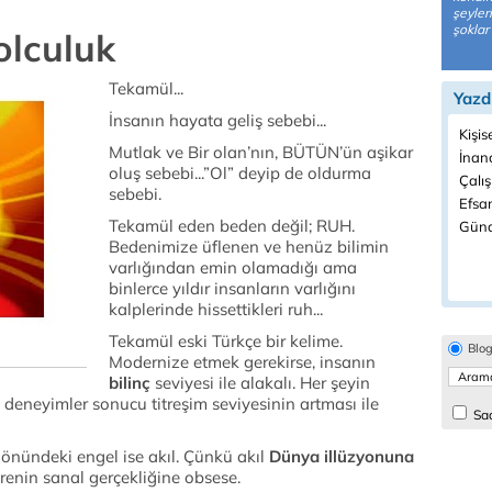
şeyler
şoklar i
olculuk
Tekamül...
Yazd
İnsanın hayata geliş sebebi...
Kişis
Mutlak ve Bir olan’nın, BÜTÜN’ün aşikar
İnanç
oluş sebebi...”Ol” deyip de oldurma
Çalı
sebebi.
Efsan
Tekamül eden beden değil; RUH.
Günd
Bedenimize üflenen ve henüz bilimin
varlığından emin olamadığı ama
binlerce yıldır insanların varlığını
kalplerinde hissettikleri ruh...
Tekamül eski Türkçe bir kelime.
Blo
Modernize etmek gerekirse, insanın
bilinç
seviyesi ile alakalı. Her şeyin
i deneyimler sonucu titreşim seviyesinin artması ile
Sad
i önündeki engel ise akıl. Çünkü akıl
Dünya illüzyonuna
 evrenin sanal gerçekliğine obsese.