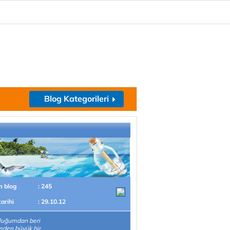
Blog Kategorileri
m blog
: 245
tarihi
: 29.10.12
luğumdan beri
mden büyük bir