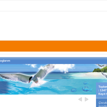
loglarım
Topla
: 1347
Kayıt 
Çocuk
kendi