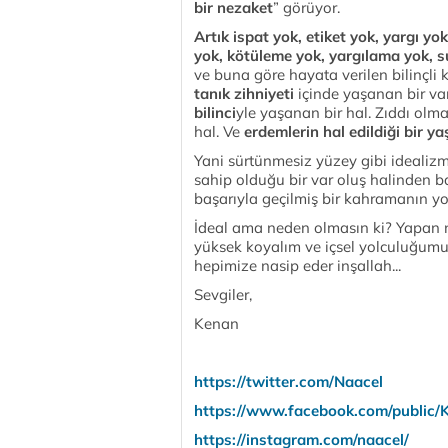
bir nezaket
” görüyor.
Artık ispat yok, etiket yok, yargı yo
yok, kötüleme yok, yargılama yok, s
ve buna göre hayata verilen bilinçli k
tanık zihniyeti
içinde yaşanan bir var
bilinci
yle yaşanan bir hal. Zıddı olma
hal. Ve
erdemlerin hal edildiği bir y
Yani sürtünmesiz yüzey gibi idealizmde
sahip olduğu bir var oluş halinden b
başarıyla geçilmiş bir kahramanın 
İdeal ama neden olmasın ki? Yapan na
yüksek koyalım ve içsel yolculuğumuz
hepimize nasip eder inşallah...
Sevgiler,
Kenan
https://
twitter
.com/Naacel
https://www.
facebook
.com/public/
https://instagram.com/naacel/