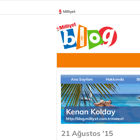
Milliyet
Ana Sayfam
Hakkımda
B
Kenan Kolday
http://blog.milliyet.com.tr/naacel
21 Ağustos '15