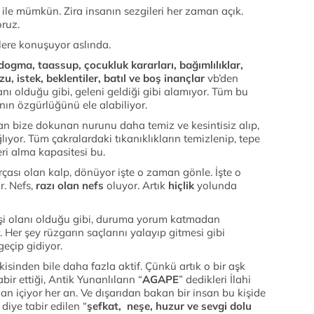
ile mümkün. Zira insanın sezgileri her zaman açık.
ruz.
lere konuşuyor aslında.
, dogma, taassup, çocukluk kararları, bağımlılıklar,
zu, istek, beklentiler, batıl ve boş inançlar
vb’den
ı olduğu gibi, geleni geldiği gibi alamıyor. Tüm bu
ının özgürlüğünü ele alabiliyor.
an bize dokunan nurunu daha temiz ve kesintisiz alıp,
yor. Tüm çakralardaki tıkanıklıkların temizlenip, tepe
eri alma kapasitesi bu.
çası olan kalp, dönüyor işte o zaman gönle. İşte o
. Nefs,
razı olan nefs
oluyor. Artık
hiçlik
yolunda
i kişi olanı olduğu gibi, duruma yorum katmadan
. Her şey rüzgarın saçlarını yalayıp gitmesi gibi
eçip gidiyor.
kisinden bile daha fazla aktif. Çünkü artık o bir aşk
abir ettiği, Antik Yunanlıların “
AGAPE
” dedikleri İlahi
an içiyor her an. Ve dışarıdan bakan bir insan bu kişide
diye tabir edilen “
şefkat, neşe, huzur ve sevgi dolu