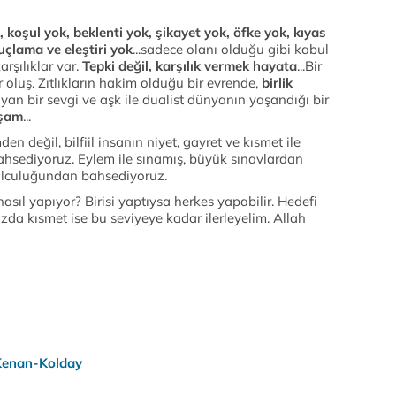
k, koşul yok, beklenti yok, şikayet yok, öfke yok, kıyas
uçlama ve eleştiri yok
...sadece olanı olduğu gibi kabul
arşılıklar var.
Tepki değil, karşılık vermek hayata
...Bir
 oluş. Zıtlıkların hakim olduğu bir evrende,
birlik
yan bir sevgi ve aşk ile dualist dünyanın yaşandığı bir
aşam
...
n değil, bilfiil insanın niyet, gayret ve kısmet ile
ahsediyoruz. Eylem ile sınamış, büyük sınavlardan
yolculuğundan bahsediyoruz.
sıl yapıyor? Birisi yaptıysa herkes yapabilir. Hedefi
da kısmet ise bu seviyeye kadar ilerleyelim. Allah
Kenan
-
Kolday