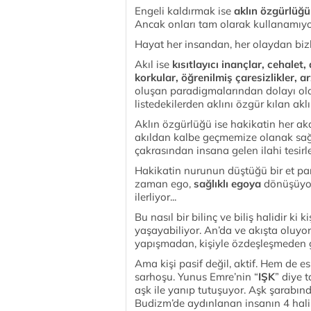
Engeli kaldırmak ise
aklın özgürlüğü
Ancak onları tam olarak kullanamıyo
Hayat her insandan, her olaydan biz
Akıl ise
kısıtlayıcı inançlar, cehalet
korkular, öğrenilmiş çaresizlikler, ar
oluşan paradigmalarından dolayı olan
listedekilerden aklını özgür kılan akl
Aklın özgürlüğü ise hakikatin her ak
akıldan kalbe geçmemize olanak sağlı
çakrasından insana gelen ilahi tesirl
Hakikatin nurunun düştüğü bir et par
zaman ego,
sağlıklı egoya
dönüşüyor
ilerliyor...
Bu nasıl bir bilinç ve biliş halidir k
yaşayabiliyor. An’da ve akışta oluyor
yapışmadan, kişiyle özdeşleşmeden g
Ama kişi pasif değil, aktif. Hem de es
sarhoşu. Yunus Emre’nin “
IŞK
” diye t
aşk ile yanıp tutuşuyor. Aşk şarabınd
Budizm’de aydınlanan insanın 4 hali 