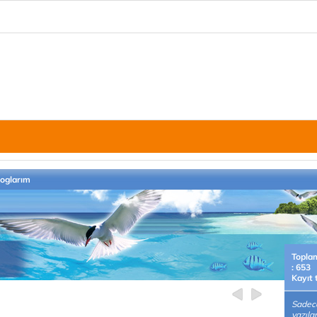
loglarım
Topla
: 653
Kayıt 
Sadece
yazıla