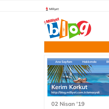
Milliyet
Ana Sayfam
Hakkımda
B
Kerim Korkut
http://blog.milliyet.com.tr/amasyali
02 Nisan '19