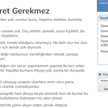
önemsi
aret Gerekmez
Yazd
rden yok, unutun bunu. Yaşama silahları, bunlarla
Dene
esaret yok. Güç silahtır, paradır, cesur kişiliktir. Bu
Günd
diyebiliriz.
Sosyo
Türk
tik, kimde olduğunu bilemeyiz. Ha belli olur mu olur,
(182
m için bende yok diyorum.
Düny
 değil mecbursun; kendiliğinden olacak; savaşa
in!
dığım için sorun yapmıyorum yapıma da ters zaten
 bir hayatta bunlara ihtiyaç yok, yanlış bir dünyada
Blo
ı olmayıp cesareti olanların emin olun yarısı
 olanlar zulmediyordur.
Sad
şasaydık hem dünya böyle olmazdı hem de bunlar bu
ı övdüklerine bakmayın hiç işleri olmaz.
tarihte yerini alıyor zaten, örnek: Atatürk.