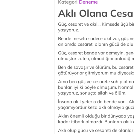
Kategori
Deneme
Aklı Olana Ces
Güç, cesaret ve akıl… Kimsede üçü bi
yaşıyoruz.
Bende mesela sadece akıl var, güç ve c
anlamda cesareti olanın gücü de olur 
Güç, cesaret bende var demeyin, gene
olmuştur zaten, olmadığını anladığı
Ben de savaşır ve ölürüm, bu cesaret
götürüyorlar gitmiyorum mu diyeceks
Ama ben güç ve cesarete sahip olma
bunlar, iyi ki böyle olmuşum. Normal
yaşıyoruz, sonuçta silah ve ölüm.
İnsana akıl yeter o da bende var… Akl
yaşamıyordur keza aklı olmayıp gücü
Aklın önemli olduğu bir dünyada ya
kadar itibarlı olmazdı. Bunların akıl
Aklı olup gücü ve cesareti de olanlar 