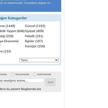
z ve anlamsızdır. İnsanlara ulaşan ve ..
ığım Kategoriler
me (1449)
Güncel (1192)
elik Yaşam (846)
Siyaset (409)
loji (209)
Felsefe (191)
iye Ekonomisi
İlişkiler (167)
)
İnançlar (156)
a (132)
glarda
Yazarlarda
Galerilerde
ece bu yazarın bloglarında ara