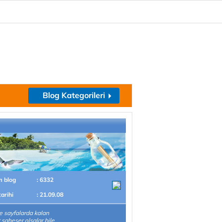
Blog Kategorileri
m blog
: 6332
tarihi
: 21.09.08
 sayfalarda kalan
r şaheser olsalar bile