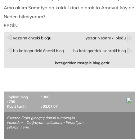
Ama aklım Samatya da kaldı. İkinci olarak ta Arnavut köy de
Neden bilmiyorum?
ERGİN
yazarın önceki bloğu
yazarın sonraki bloğu
bu kategorideki önceki blog
bu kategorideki sonraki blog
kategoriden rastgele blog getir
Toplam blog
: 386
: 739
Kayıt tarihi
: 03.07.07
Eskiden Ergin (yengeç dansı) rumuzuyla
yazardım. . Doğruyum, çalışkanım Fenerliyim.
@Ergin Fene..