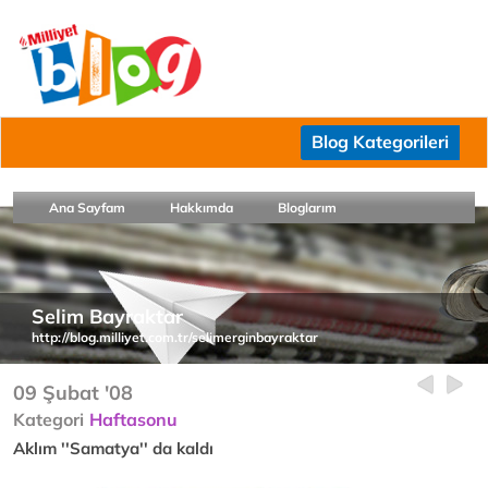
Blog Kategorileri
Ana Sayfam
Hakkımda
Bloglarım
Selim Bayraktar
http://blog.milliyet.com.tr/selimerginbayraktar
09 Şubat '08
Kategori
Haftasonu
Aklım ''Samatya'' da kaldı