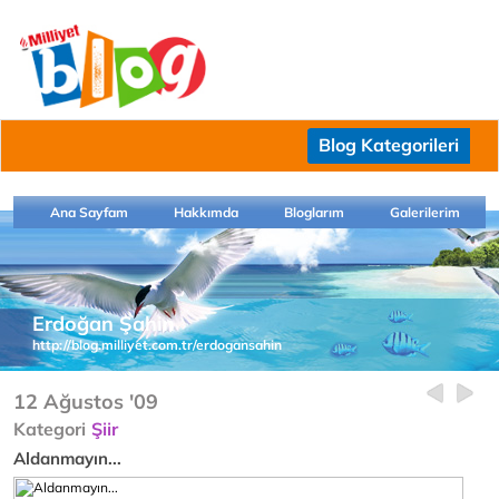
Blog Kategorileri
Ana Sayfam
Hakkımda
Bloglarım
Galerilerim
Erdoğan Şahin
http://blog.milliyet.com.tr/erdogansahin
12 Ağustos '09
Kategori
Şiir
Aldanmayın...