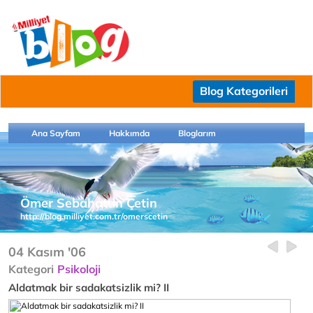
Blog Kategorileri
Ana Sayfam
Hakkımda
Bloglarım
Ömer Sebahattin Çetin
http://blog.milliyet.com.tr/omerscetin
04 Kasım '06
Kategori
Psikoloji
Aldatmak bir sadakatsizlik mi? II