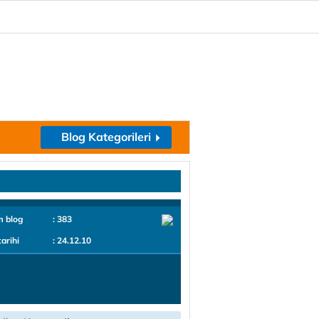
Blog Kategorileri
m blog
: 383
tarihi
: 24.12.10