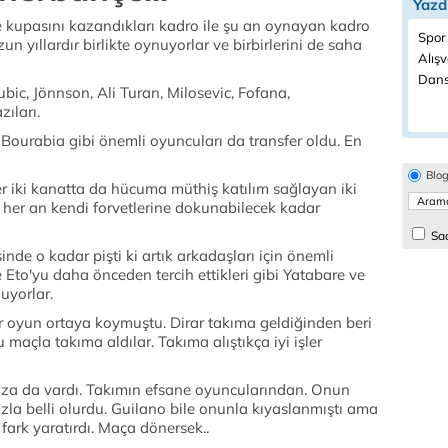
Yazd
ye kupasını kazandıkları kadro ile şu an oynayan kadro
Spor
un yıllardır birlikte oynuyorlar ve birbirlerini de saha
Alışv
Dans
bic, Jönnson, Ali Turan, Milosevic, Fofana,
ıları.
 Bourabia gibi önemli oyuncuları da transfer oldu. En
Blo
Her iki kanatta da hücuma müthiş katılım sağlayan iki
 her an kendi forvetlerine dokunabilecek kadar
Sad
nde o kadar pişti ki artık arkadaşları için önemli
e Eto'yu daha önceden tercih ettikleri gibi Yatabare ve
uyorlar.
r oyun ortaya koymuştu. Dirar takıma geldiğinden beri
u maçla takıma aldılar. Takıma alıştıkça iyi işler
uza da vardı. Takımın efsane oyuncularından. Onun
zla belli olurdu. Guilano bile onunla kıyaslanmıştı ama
fark yaratırdı. Maça dönersek..