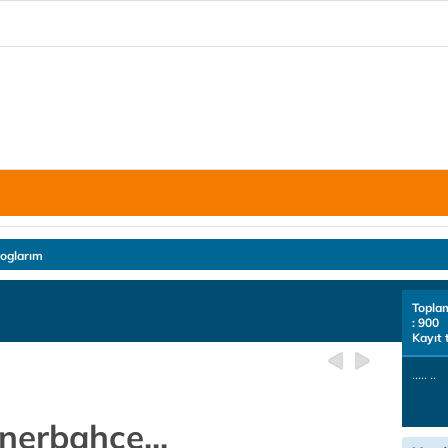
loglarım
Topla
: 900
Kayıt 
..... ..
nerbahçe...