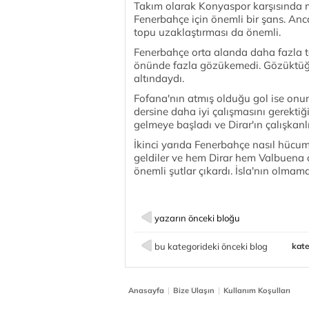
Takım olarak Konyaspor karşısında m
Fenerbahçe için önemli bir şans. An
topu uzaklaştırması da önemli.
Fenerbahçe orta alanda daha fazla t
önünde fazla gözükemedi. Gözüktüğ
altındaydı.
Fofana'nın atmış olduğu gol ise onu
dersine daha iyi çalışmasını gerektiğ
gelmeye başladı ve Dirar'ın çalışkanlı
İkinci yarıda Fenerbahçe nasıl hücum
geldiler ve hem Dirar hem Valbuena ç
önemli şutlar çıkardı. İsla'nın olmama
yazarın önceki bloğu
bu kategorideki önceki blog
kate
|
|
Anasayfa
Bize Ulaşın
Kullanım Koşulları