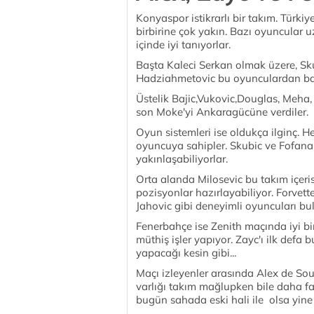
Konyaspor istikrarlı bir takım. Türki
birbirine çok yakın. Bazı oyuncular uz
içinde iyi tanıyorlar.
Başta Kaleci Serkan olmak üzere, Sku
Hadziahmetovic bu oyunculardan baz
Üstelik Bajic,Vukovic,Douglas, Meha,
son Moke'yi Ankaragücüne verdiler.
Oyun sistemleri ise oldukça ilginç. 
oyuncuya sahipler. Skubic ve Fofana
yakınlaşabiliyorlar.
Orta alanda Milosevic bu takım içerisi
pozisyonlar hazırlayabiliyor. Forvett
Jahovic gibi deneyimli oyuncuları bul
Fenerbahçe ise Zenith maçında iyi bi
müthiş işler yapıyor. Zayc'ı ilk defa b
yapacağı kesin gibi...
Maçı izleyenler arasında Alex de So
varlığı takım mağlupken bile daha fa
bugün sahada eski hali ile olsa yine 