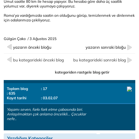
Umut saatte 80 km ile hesap yapıyor. Bu hesaba göre daha üç saatlik
yolumuz var, diyerek uyumaya çalışıyoruz.
Roma’ya vardığımızda saatin on olduğunu görüp, temizlenmek ve dinlenmek
için odalarımıza çekiliyoruz.
Gülgün Çako / 3 Ağustos 2015
yazarın önceki bloğu
yazarın sonraki bloğu
bu kategorideki önceki blog
bu kategorideki sonraki blog
kategoriden rastgele blog getir
Toplam blog
: 17
: 635
Kayıt tarihi
: 03.02.07
Yaşamı seven, farkı fark etme çabasında biri.
Anlaşılmaktan çok anlama öncelikli... Çocuklar
nefe..
Yazdığım Kategoriler