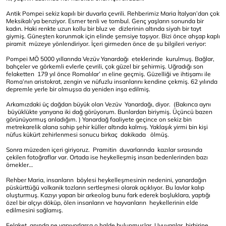
Antik Pompei sekiz kapılı bir duvarla çevrili. Rehberimiz Maria İtalyan’dan çok
Meksikalı’ya benziyor. Esmer tenli ve tombul. Genç yaşların sonunda bir
kadın. Haki renkte uzun kollu bir bluz ve dizlerinin altında siyah bir tayt
giymiş. Güneşten korunmak için elinde şemsiye taşıyor. Bizi önce ahşap kaplı
piramit müzeye yönlendiriyor. İçeri girmeden önce de şu bilgileri veriyor:
Pompei MÖ 5000 yıllarında Vezüv Yanardağı eteklerinde kurulmuş. Bağlar,
bahçeler ve görkemli evlerle çevrili, çok güzel bir şehirmiş. Uğradığı son
felaketten 179 yıl önce Romalılar’ ın eline geçmiş. Güzelliği ve ihtişamı ile
Roma’nın aristokrat, zengin ve nüfuzlu insanlarını kendine çekmiş. 62 yılında
depremle yerle bir olmuşsa da yeniden inşa edilmiş.
Arkamızdaki üç dağdan büyük olan Vezüv Yanardağı, diyor. (Bakınca aynı
büyüklükte yanyana iki dağ görüyorum. Bunlardan biriymiş. Üçüncü bazen
görünüyormuş anladığım. ) Yanardağ faaliyete geçince on sekiz bin
metrekarelik alana sahip şehir küller altında kalmış. Yaklaşık yirmi bin kişi
nüfus kükürt zehirlenmesi sonucu birkaç dakikada ölmüş.
Sonra müzeden içeri giriyoruz. Pramitin duvarlarında kazılar sırasında
çekilen fotoğraflar var. Ortada ise heykelleşmiş insan bedenlerinden bazı
örnekler…
Rehber Maria, insanların böylesi heykelleşmesinin nedenini, yanardağın
püskürttüğü volkanik tozların sertleşmesi olarak açıklıyor. Bu lavlar kalıp
oluşturmuş. Kazıyı yapan bir arkeolog bunu fark ederek boşluklara, yaptığı
özel bir alçıyı döküp, ölen insanların ve hayvanların heykellerinin elde
edilmesini sağlamış.
Felaket anında ne yapıyorlarsa o halde bulunmuşlar. Uyuyanlar, birbirine