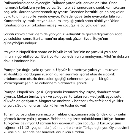
Pullmanlarda geceleyeceğiz. Pullman yatar koltuğa verilen isim. Önce
numaralı koltuklara yerleşiyoruz. Sonra bilet numarasına sadık kalmaksızın
boş koltuklardan yararlanarak uyuyoruz. Önceden hazırlıklı gelen başkaları
uyku tulumları vb ile yerde uyuyor. Kafede, güvertede uyuyanlar bile var.
Kamarada uyumak isteyen 44 euro karşılığı yatak satın alabiliyor. Yolda
rahatsızlanan bir arkadaşımız eşi ve çocuğu ile bu yolu deniyor.
Sabah kahvaltımızı gemide yapıyoruz. Adriyatik’te gecelediğimiz on saat
yolculuktan sonra Bari Limanı’na ulaşmak güzel. Evet, İtalya’nın
güneydoğusundayız.
İtalya’nın Napoli’den sonra en büyük kenti Bari’nin ne yazık ki yalnızca
limanını görebiliyoruz. Bari, yoktan var eden anlamındaymış. Allah’ın doksan
dokuz isminden biri.
Pompei’ye doğru yola çıkıyoruz. Üç yüz kilometreye yakın yolumuz var.
Yaklaştıkça gördüğüm rüzgâr gülleri serinliği işaret etse de sıcaklık
ortalamasının otuzlu dereceleri geçtiği cehennem yangını bir gün.
Varacağımız şehir ise cehennemin dramatik şahidi.
Pompei Napoli’nin ilçesi. Çarşısında karnımızı doyuruyor, dondurmamızı
yiyoruz. Mekan temiz, işlek ve çok güzel turtaları var. Hediyelik eşya satan
dükkânları geziyoruz. Magnet ve anahtarlık benzeri ufak tefek hediyelikler
alıyoruz.Satılanlar arasında küller ve taşlar da var!
Turizm bürosundan yanımıza bir rehber alıp,çarşının bitişiğindeki antik şehri
görmek üzere yola çıkıyoruz. Rehberin İngilizce anlattıklarını Lütfiye hanım
Türkçe’ye çeviriyor. O zaman fark ediyorum Can çocuğu. O küçük yaşına
rağmen (11-12 yaşlarında ) cümleleri pıtır pıtır Türkçeleştiriyor. Öyle sevimli
ki, yaşının üzerinde her hareketi onun için sıradan.