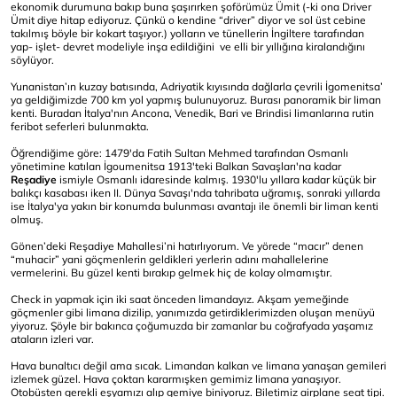
ekonomik durumuna bakıp buna şaşırırken şoförümüz Ümit (-ki ona Driver
Ümit diye hitap ediyoruz. Çünkü o kendine “driver” diyor ve sol üst cebine
takılmış böyle bir kokart taşıyor.) yolların ve tünellerin İngiltere tarafından
yap- işlet- devret modeliyle inşa edildiğini ve elli bir yıllığına kiralandığını
söylüyor.
Yunanistan’ın kuzay batısında, Adriyatik kıyısında dağlarla çevrili İgomenitsa’
ya geldiğimizde 700 km yol yapmış bulunuyoruz. Burası panoramik bir liman
kenti. Buradan İtalya'nın Ancona, Venedik, Bari ve Brindisi limanlarına rutin
feribot seferleri bulunmakta.
Öğrendiğime göre: 1479'da Fatih Sultan Mehmed tarafından Osmanlı
yönetimine katılan İgoumenitsa 1913'teki Balkan Savaşları'na kadar
Reşadiye
ismiyle Osmanlı idaresinde kalmış. 1930'lu yıllara kadar küçük bir
balıkçı kasabası iken II. Dünya Savaşı'nda tahribata uğramış, sonraki yıllarda
ise İtalya'ya yakın bir konumda bulunması avantajı ile önemli bir liman kenti
olmuş.
Gönen’deki Reşadiye Mahallesi’ni hatırlıyorum. Ve yörede “macır” denen
“muhacir” yani göçmenlerin geldikleri yerlerin adını mahallelerine
vermelerini. Bu güzel kenti bırakıp gelmek hiç de kolay olmamıştır.
Check in yapmak için iki saat önceden limandayız. Akşam yemeğinde
göçmenler gibi limana dizilip, yanımızda getirdiklerimizden oluşan menüyü
yiyoruz. Şöyle bir bakınca çoğumuzda bir zamanlar bu coğrafyada yaşamız
ataların izleri var.
Hava bunaltıcı değil ama sıcak. Limandan kalkan ve limana yanaşan gemileri
izlemek güzel. Hava çoktan kararmışken gemimiz limana yanaşıyor.
Otobüsten gerekli eşyamızı alıp gemiye biniyoruz. Biletimiz airplane seat tipi.