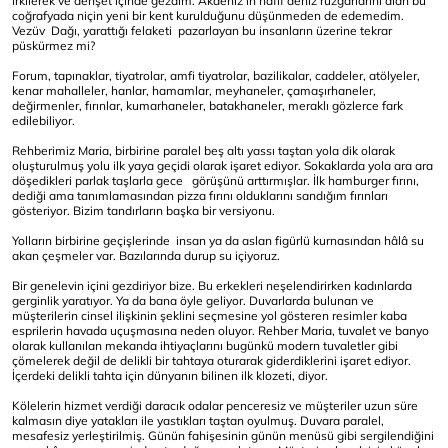
irkilerek ve dehşet içinde gezdim. Akdeniz'in hafif deniz rüzgârlarını alan bu
coğrafyada niçin yeni bir kent kurulduğunu düşünmeden de edemedim.
Vezüv Dağı, yarattığı felaketi pazarlayan bu insanların üzerine tekrar
püskürmez mi?
Forum, tapınaklar, tiyatrolar, amfi tiyatrolar, bazilikalar, caddeler, atölyeler,
kenar mahalleler, hanlar, hamamlar, meyhaneler, çamaşırhaneler,
değirmenler, fırınlar, kumarhaneler, batakhaneler, meraklı gözlerce fark
edilebiliyor.
Rehberimiz Maria, birbirine paralel beş altı yassı taştan yola dik olarak
oluşturulmuş yolu ilk yaya geçidi olarak işaret ediyor. Sokaklarda yola ara ara
döşedikleri parlak taşlarla gece görüşünü arttırmışlar. İlk hamburger fırını,
dediği ama tanımlamasından pizza fırını olduklarını sandığım fırınları
gösteriyor. Bizim tandırların başka bir versiyonu.
Yolların birbirine geçişlerinde insan ya da aslan figürlü kurnasından hâlâ su
akan çeşmeler var. Bazılarında durup su içiyoruz.
Bir genelevin içini gezdiriyor bize. Bu erkekleri neşelendirirken kadınlarda
gerginlik yaratıyor. Ya da bana öyle geliyor. Duvarlarda bulunan ve
müşterilerin cinsel ilişkinin şeklini seçmesine yol gösteren resimler kaba
esprilerin havada uçuşmasına neden oluyor. Rehber Maria, tuvalet ve banyo
olarak kullanılan mekanda ihtiyaçlarını bugünkü modern tuvaletler gibi
çömelerek değil de delikli bir tahtaya oturarak giderdiklerini işaret ediyor.
İçerdeki delikli tahta için dünyanın bilinen ilk klozeti, diyor.
Kölelerin hizmet verdiği daracık odalar penceresiz ve müşteriler uzun süre
kalmasın diye yatakları ile yastıkları taştan oyulmuş. Duvara paralel,
mesafesiz yerleştirilmiş. Günün fahişesinin günün menüsü gibi sergilendiğini