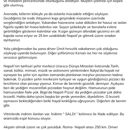
ve mekânın penceresinde oturduğunu anlatıyor. Müşteri çekmek için köpek
gibi ulurmuş.
Arenada, kölenin köleyle ya da aslanla mücadele ettiğini söylüyor.
Gezdiğimiz bir evde ihtişamın kapı girişindeki masanın üzerinde
sergilendiğini anlatıyor. Yukarıdan haznesine sular dökülen bir havuz ve aslan
figürlü ayaklı bir masa kalıntısı var. Suyun şebekeyle ve borularla evlere
getirildiğini gösteren kalıntılar var. Kızgın güneşin altındaki gezimiz en alt
kapıda sona eriyor ve 25 km uzaklıktaki Napoli’ye gitmek üzere oradan
ayrılıyoruz.
Yola çıktığımızdan bu yana driver Ümit hırsızlık vakalarının çok olduğunu
söyleyip uyarıda bulunuyor. Diğer şoförümüz Kenan ise her ne söylense
sessizce gülümsüyor.
Napoli’nin tarihsel şehir merkezi Unesco Dünya Mirasları listesinde.Tarih,
sanat, kültür, mimari, müzik ve astronomi yönlerinden İtalya'da hayati rol
oynayan bu şehir için ayrılan zamanda planlanan meşhur pizzasının tadına
bakmak. O yüzden şehir merkezini turluyor ve uygun gördüğümüz pizzacı da
tercihimiz olan pizzayı yiyoruz. Kimse de benimki güzeldi, demiyor. Açıkçası
ben de yediğim mozerellalı pizzadan hoşnut değilim. Hamurunun pide
hamurundan farkı yok. Biga’da Napoli Pizza’ da yediğim pizzalar çok daha
lezzetli. Hatta daha iyisini başka bir yerde yemedim, diyebilirim. O lezzeti
aşmasını beklediğimden belki hayal kırıklığına uğruyorum. Diğerleri de benim
gibi.
Vitrinlerde indirim ilanları var. İndirim “ SALDI ” kelimesi ile ifade ediliyor. Bu
aramızda espri konusu oluyor.
Akşam olmak üzere ve çok yorulduk. Roma- Napoli arası 250 km. Driver