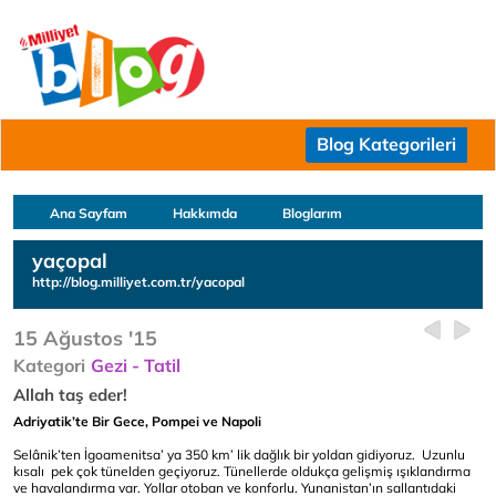
Blog Kategorileri
Ana Sayfam
Hakkımda
Bloglarım
yaçopal
http://blog.milliyet.com.tr/yacopal
15 Ağustos '15
Kategori
Gezi - Tatil
Allah taş eder!
Adriyatik’te Bir Gece, Pompei ve Napoli
Selânik’ten İgoamenitsa’ ya 350 km’ lik dağlık bir yoldan gidiyoruz. Uzunlu
kısalı pek çok tünelden geçiyoruz. Tünellerde oldukça gelişmiş ışıklandırma
ve havalandırma var. Yollar otoban ve konforlu. Yunanistan’ın sallantıdaki