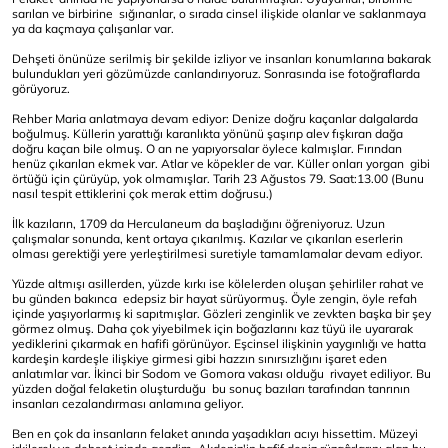
sarılan ve birbirine sığınanlar, o sırada cinsel ilişkide olanlar ve saklanmaya
ya da kaçmaya çalışanlar var.
Dehşeti önünüze serilmiş bir şekilde izliyor ve insanları konumlarına bakarak
bulundukları yeri gözümüzde canlandırıyoruz. Sonrasında ise fotoğraflarda
görüyoruz.
Rehber Maria anlatmaya devam ediyor: Denize doğru kaçanlar dalgalarda
boğulmuş. Küllerin yarattığı karanlıkta yönünü şaşırıp alev fışkıran dağa
doğru kaçan bile olmuş. O an ne yapıyorsalar öylece kalmışlar. Fırından
henüz çıkarılan ekmek var. Atlar ve köpekler de var. Küller onları yorgan gibi
örtüğü için çürüyüp, yok olmamışlar. Tarih 23 Ağustos 79. Saat:13.00 (Bunu
nasıl tespit ettiklerini çok merak ettim doğrusu.)
İlk kazıların, 1709 da Herculaneum da başladığını öğreniyoruz. Uzun
çalışmalar sonunda, kent ortaya çıkarılmış. Kazılar ve çıkarılan eserlerin
olması gerektiği yere yerleştirilmesi suretiyle tamamlamalar devam ediyor.
Yüzde altmışı asillerden, yüzde kırkı ise kölelerden oluşan şehirliler rahat ve
bu günden bakınca edepsiz bir hayat sürüyormuş. Öyle zengin, öyle refah
içinde yaşıyorlarmış ki sapıtmışlar. Gözleri zenginlik ve zevkten başka bir şey
görmez olmuş. Daha çok yiyebilmek için boğazlarını kaz tüyü ile uyararak
yediklerini çıkarmak en hafifi görünüyor. Eşcinsel ilişkinin yaygınlığı ve hatta
kardeşin kardeşle ilişkiye girmesi gibi hazzın sınırsızlığını işaret eden
anlatımlar var. İkinci bir Sodom ve Gomora vakası olduğu rivayet ediliyor. Bu
yüzden doğal felaketin oluşturduğu bu sonuç bazıları tarafından tanrının
insanları cezalandırması anlamına geliyor.
Ben en çok da insanların felaket anında yaşadıkları acıyı hissettim. Müzeyi