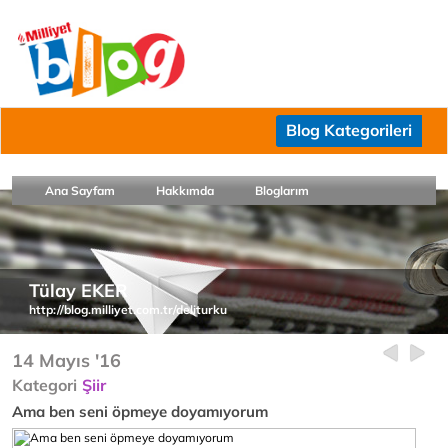
Blog Kategorileri
Ana Sayfam
Hakkımda
Bloglarım
Tülay EKER
http://blog.milliyet.com.tr/deliturku
14 Mayıs '16
Kategori
Şiir
Ama ben seni öpmeye doyamıyorum