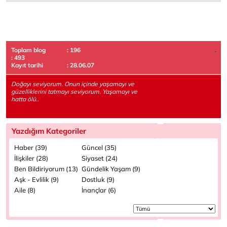
Toplam blog
: 196
: 493
Kayıt tarihi
: 28.06.07
Doğayı seviyorum. Onun içinde yaşamayı ve
güzelliklerini tatmayı seviyorum. Yaşamayı ve
hatta ölü..
Yazdığım Kategoriler
Haber (39)
Güncel (35)
İlişkiler (28)
Siyaset (24)
Ben Bildiriyorum (13)
Gündelik Yaşam (9)
Aşk - Evlilik (9)
Dostluk (9)
Aile (8)
İnançlar (6)