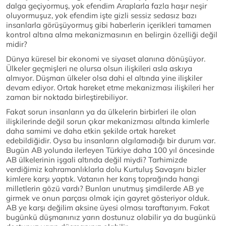
dalga geçiyormuş, yok efendim Araplarla fazla haşır neşir
oluyormuşuz, yok efendim işte gizli sessiz sedasız bazı
insanlarla görüşüyormuş gibi haberlerin içerikleri tamamen
kontrol altına alma mekanizmasının en belirgin özelliği değil
midir?
Dünya küresel bir ekonomi ve siyaset alanına dönüşüyor.
Ülkeler geçmişleri ne olursa olsun ilişkileri asla askıya
almıyor. Düşman ülkeler olsa dahi el altında yine ilişkiler
devam ediyor. Ortak hareket etme mekanizması ilişkileri her
zaman bir noktada birleştirebiliyor.
Fakat sorun insanların ya da ülkelerin birbirleri ile olan
ilişkilerinde değil sorun çıkar mekanizması altında kimlerle
daha samimi ve daha etkin şekilde ortak hareket
edebildiğidir. Oysa bu insanların algılamadığı bir durum var.
Bugün AB yolunda ilerleyen Türkiye daha 100 yıl öncesinde
AB ülkelerinin işgali altında değil miydi? Tarhimizde
verdiğimiz kahramanlıklarla dolu Kurtuluş Savaşını bizler
kimlere karşı yaptık. Vatanın her karış toprağında hangi
milletlerin gözü vardı? Bunları unutmuş şimdilerde AB ye
girmek ve onun parçası olmak için gayret gösteriyor olduk.
AB ye karşı değilim aksine üyesi olması taraftarıyım. Fakat
bugünkü düşmanınız yarın dostunuz olabilir ya da bugünkü