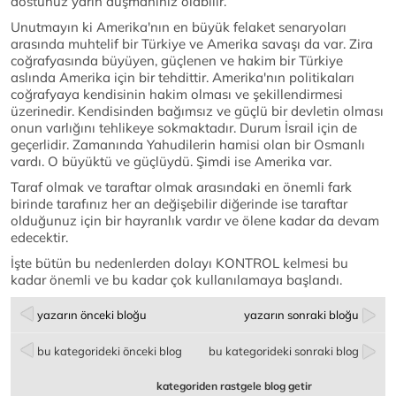
dostunuz yarın düşmanınız olabilir.
Unutmayın ki Amerika'nın en büyük felaket senaryoları
arasında muhtelif bir Türkiye ve Amerika savaşı da var. Zira
coğrafyasında büyüyen, güçlenen ve hakim bir Türkiye
aslında Amerika için bir tehdittir. Amerika'nın politikaları
coğrafyaya kendisinin hakim olması ve şekillendirmesi
üzerinedir. Kendisinden bağımsız ve güçlü bir devletin olması
onun varlığını tehlikeye sokmaktadır. Durum İsrail için de
geçerlidir. Zamanında Yahudilerin hamisi olan bir Osmanlı
vardı. O büyüktü ve güçlüydü. Şimdi ise Amerika var.
Taraf olmak ve taraftar olmak arasındaki en önemli fark
birinde tarafınız her an değişebilir diğerinde ise taraftar
olduğunuz için bir hayranlık vardır ve ölene kadar da devam
edecektir.
İşte bütün bu nedenlerden dolayı KONTROL kelmesi bu
kadar önemli ve bu kadar çok kullanılamaya başlandı.
yazarın önceki bloğu
yazarın sonraki bloğu
bu kategorideki önceki blog
bu kategorideki sonraki blog
kategoriden rastgele blog getir