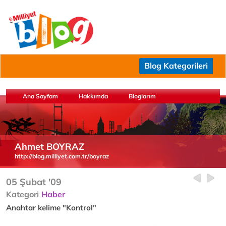
Blog Kategorileri
Ana Sayfam
Hakkımda
Bloglarım
Ahmet BOYRAZ
http://blog.milliyet.com.tr/boyraz
05 Şubat '09
Kategori
Haber
Anahtar kelime "Kontrol"