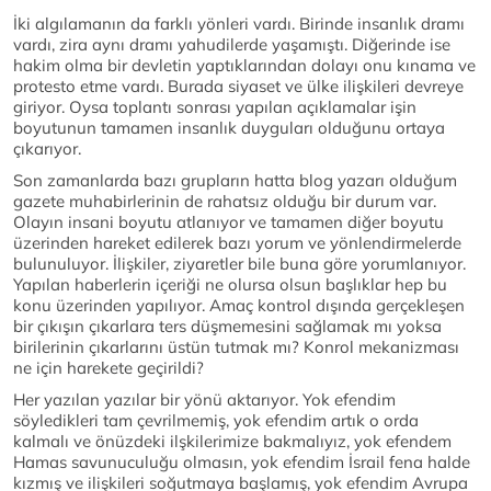
İki algılamanın da farklı yönleri vardı. Birinde insanlık dramı
vardı, zira aynı dramı yahudilerde yaşamıştı. Diğerinde ise
hakim olma bir devletin yaptıklarından dolayı onu kınama ve
protesto etme vardı. Burada siyaset ve ülke ilişkileri devreye
giriyor. Oysa toplantı sonrası yapılan açıklamalar işin
boyutunun tamamen insanlık duyguları olduğunu ortaya
çıkarıyor.
Son zamanlarda bazı grupların hatta blog yazarı olduğum
gazete muhabirlerinin de rahatsız olduğu bir durum var.
Olayın insani boyutu atlanıyor ve tamamen diğer boyutu
üzerinden hareket edilerek bazı yorum ve yönlendirmelerde
bulunuluyor. İlişkiler, ziyaretler bile buna göre yorumlanıyor.
Yapılan haberlerin içeriği ne olursa olsun başlıklar hep bu
konu üzerinden yapılıyor. Amaç kontrol dışında gerçekleşen
bir çıkışın çıkarlara ters düşmemesini sağlamak mı yoksa
birilerinin çıkarlarını üstün tutmak mı? Konrol mekanizması
ne için harekete geçirildi?
Her yazılan yazılar bir yönü aktarıyor. Yok efendim
söyledikleri tam çevrilmemiş, yok efendim artık o orda
kalmalı ve önüzdeki ilşkilerimize bakmalıyız, yok efendem
Hamas savunuculuğu olmasın, yok efendim İsrail fena halde
kızmış ve ilişkileri soğutmaya başlamış, yok efendim Avrupa