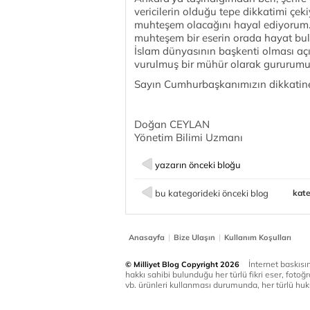
vericilerin olduğu tepe dikkatimi çek
muhteşem olacağını hayal ediyorum. Ne
muhteşem bir eserin orada hayat bulm
İslam dünyasının başkenti olması açıs
vurulmuş bir mühür olarak gururumuz
Sayın Cumhurbaşkanımızın dikkatin
Doğan CEYLAN
Yönetim Bilimi Uzmanı
yazarın önceki bloğu
bu kategorideki önceki blog
kate
|
|
Anasayfa
Bize Ulaşın
Kullanım Koşulları
İnternet baskısınd
© Milliyet Blog Copyright 2026
hakkı sahibi bulunduğu her türlü fikri eser, fotoğr
vb. ürünleri kullanması durumunda, her türlü huku