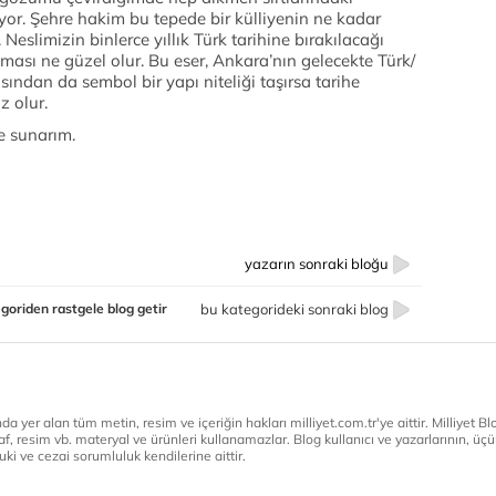
iyor. Şehre hakim bu tepede bir külliyenin ne kadar
slimizin binlerce yıllık Türk tarihine bırakılacağı
ası ne güzel olur. Bu eser, Ankara’nın gelecekte Türk/
ından da sembol bir yapı niteliği taşırsa tarihe
 olur.
e sunarım.
yazarın sonraki bloğu
goriden rastgele blog getir
bu kategorideki sonraki blog
a yer alan tüm metin, resim ve içeriğin hakları milliyet.com.tr'ye aittir. Milliyet Blog
af, resim vb. materyal ve ürünleri kullanamazlar. Blog kullanıcı ve yazarlarının, üçün
ki ve cezai sorumluluk kendilerine aittir.