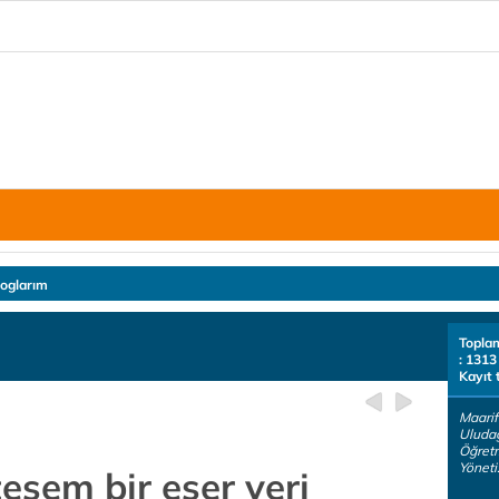
loglarım
Topla
: 1313
Kayıt 
Maarif
Uludağ
Öğretm
Yöneti.
şem bir eser yeri