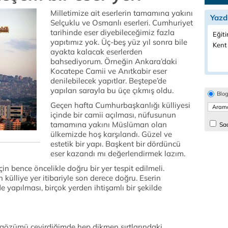
Milletimize ait eserlerin tamamına yakını
Yazd
Selçuklu ve Osmanlı eserleri. Cumhuriyet
tarihinde eser diyebileceğimiz fazla
Eğiti
yapıtımız yok. Üç-beş yüz yıl sonra bile
Kent
ayakta kalacak eserlerden
bahsediyorum. Örneğin Ankara’daki
Kocatepe Camii ve Anıtkabir eser
denilebilecek yapıtlar. Beştepe’de
yapılan sarayla bu üçe çıkmış oldu.
Blo
Geçen hafta Cumhurbaşkanlığı külliyesi
içinde bir camii açılması, nüfusunun
tamamına yakını Müslüman olan
Sad
ülkemizde hoş karşılandı. Güzel ve
estetik bir yapı. Başkent bir dördüncü
eser kazandı mı değerlendirmek lazım.
çin bence öncelikle doğru bir yer tespit edilmeli.
 külliye yer itibariyle son derece doğru. Eserin
e yapılması, birçok yerden ihtişamlı bir şekilde
 gözümü çevirdiğimde hep dikmen sırtlarındaki