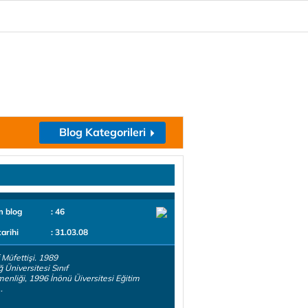
Blog Kategorileri
m blog
: 46
tarihi
: 31.03.08
 Müfettişi. 1989
 Üniversitesi Sınıf
enliği, 1996 İnönü Üiversitesi Eğitim
.