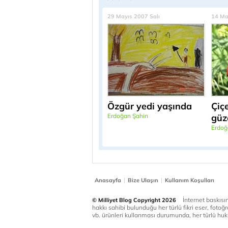
29 Mayıs 2007 Salı
14 Ma
Özgür yedi yaşında
Çiç
Erdoğan Şahin
güz
Erdoğ
|
|
Anasayfa
Bize Ulaşın
Kullanım Koşulları
İnternet baskısınd
© Milliyet Blog Copyright 2026
hakkı sahibi bulunduğu her türlü fikri eser, fotoğr
vb. ürünleri kullanması durumunda, her türlü huku