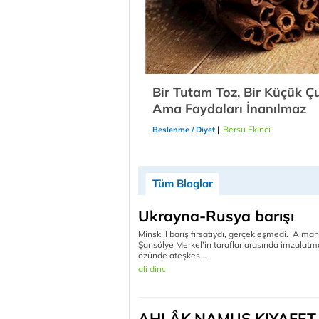
Bir Tutam Toz, Bir Küçük Ç
Ama Faydaları İnanılmaz
|
Bersu Ekinci
21/12/2018
Beslenme / Diyet
Tüm Bloglar
Ukrayna-Rusya barışı
Minsk II barış fırsatıydı, gerçekleşmedi. Alman
Şansölye Merkel’in taraflar arasında imzalatma
özünde ateşkes ..
ali dinc
AHLÂK,NAMUS,KIYAFET