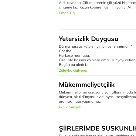
Aldı kaynana: Çift minarenin çift yüzü Hiç tan
çingene kızı Kızan köpüren gelinin yanıtı: Atım 
Erhan Tigli
Yetersizlik Duygusu
Dünya hassas kalpler için bir cehennemdir."
Goethe
Herkese merhaba,
Özellikle hassas kalplere ama. Dünyayı cehenn
Bugün bu alıntı i..
Züleyha Gülveren
Mükemmeliyetçilik
Mükemmel olma arzusunu son yılların moda harek
dünyası, okul dünyası, ev dünyası, sosyalleş
aramak, hata yapmama..
İlknur Şimşek
ŞİİRLERİMDE SUSKUNLI
Bu günlerde söylemez oldu dilim Uzaklara dal