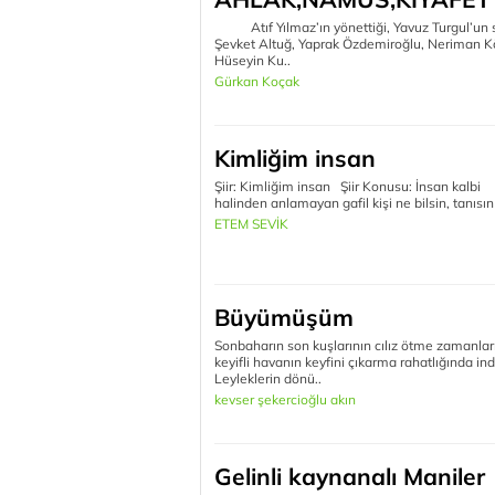
Atıf Yılmaz’ın yönettiği, Yavuz Turgul’un s
Şevket Altuğ, Yaprak Özdemiroğlu, Neriman Kö
Hüseyin Ku..
Gürkan Koçak
Kimliğim insan
Şiir: Kimliğim insan Şiir Konusu: İn
halinden anlamayan gafil kişi ne bilsin, tanısın s
ETEM SEVİK
Büyümüşüm
Sonbaharın son kuşlarının cılız ötme zamanla
keyifli havanın keyfini çıkarma rahatlığında in
Leyleklerin dönü..
kevser şekercioğlu akın
Gelinli kaynanalı Maniler