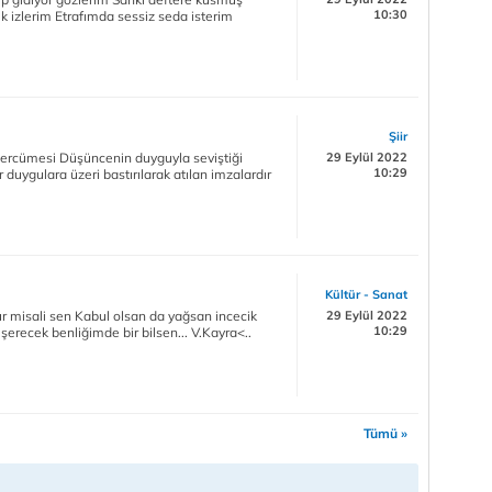
10:30
 izlerim Etrafımda sessiz seda isterim
Şiir
n tercümesi Düşüncenin duyguyla seviştiği
29 Eylül 2022
10:29
duygulara üzeri bastırılarak atılan imzalardır
Kültür - Sanat
r misali sen Kabul olsan da yağsan incecik
29 Eylül 2022
10:29
erecek benliğimde bir bilsen... V.Kayra<..
Tümü »