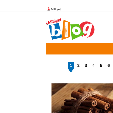
Milliyet
1
2
3
4
5
6