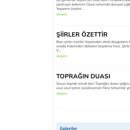
yazmıyor kalemim Oysa ruhumda duruyor çığlık
Yaşamın özetini ..
vkayra
ŞİİRLER ÖZETTİR
Bazı şiirler özettir Yaşamdan alıntı duyguları
sırada Kalemden dökülen boşalma hissi. Şiirler 
V...
vkayra
TOPRAĞIN DUASI
Susuz toprak misali ben Toprağın duası yağmu
usul usul içime süzülüversen Nice tohumlar yeş
vkayra
Galeriler