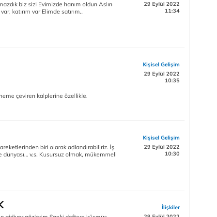
ımazdık biz sizi Evimizde hanım oldun Aslın
29 Eylül 2022
11:34
var, katırım var Elimde satırım..
Kişisel Gelişim
29 Eylül 2022
10:35
eme çeviren kalplerine özellikle.
Kişisel Gelişim
etlerinden biri olarak adlandırabiliriz. İş
29 Eylül 2022
10:30
me dünyası… v.s. Kusursuz olmak, mükemmeli
K
İlişkiler
ıp gidiyor gözlerim Sanki deftere küsmüş
29 Eylül 2022