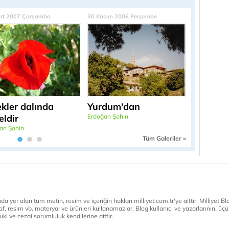
rt 2007 Çarşamba
30 Kasım 2006 Perşembe
ekler dalında
Yurdum'dan
eldir
Erdoğan Şahin
an Şahin
Tüm Galeriler »
a yer alan tüm metin, resim ve içeriğin hakları milliyet.com.tr'ye aittir. Milliyet Blog
af, resim vb. materyal ve ürünleri kullanamazlar. Blog kullanıcı ve yazarlarının, üçün
ki ve cezai sorumluluk kendilerine aittir.