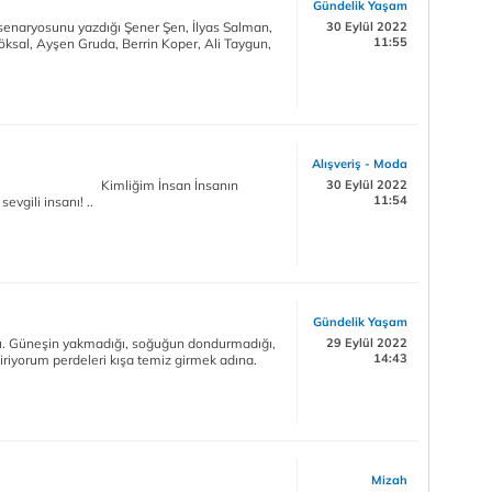
Gündelik Yaşam
enaryosunu yazdığı Şener Şen, İlyas Salman,
30 Eylül 2022
11:55
ksal, Ayşen Gruda, Berrin Koper, Ali Taygun,
Alışveriş - Moda
san kalbi Kimliğim İnsan İnsanın
30 Eylül 2022
11:54
evgili insanı! ..
Gündelik Yaşam
rı. Güneşin yakmadığı, soğuğun dondurmadığı,
29 Eylül 2022
14:43
diriyorum perdeleri kışa temiz girmek adına.
Mizah