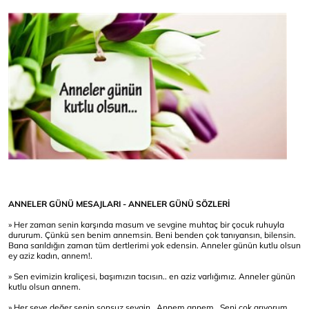
ANNELER GÜNÜ MESAJLARI - ANNELER GÜNÜ SÖZLERİ
» Her zaman senin karşında masum ve sevgine muhtaç bir çocuk ruhuyla
dururum. Çünkü sen benim annemsin. Beni benden çok tanıyansın, bilensin.
Bana sarıldığın zaman tüm dertlerimi yok edensin. Anneler günün kutlu olsun
ey aziz kadın, annem!.
» Sen evimizin kraliçesi, başımızın tacısın.. en aziz varlığımız. Anneler günün
kutlu olsun annem.
» Her şeye değer senin sonsuz sevgin.. Annem annem.. Seni çok arıyorum..