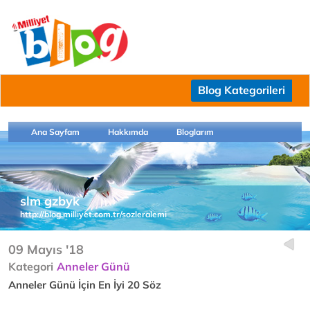
Blog Kategorileri
Ana Sayfam
Hakkımda
Bloglarım
slm gzbyk
http://blog.milliyet.com.tr/sozleralemi
09 Mayıs '18
Kategori
Anneler Günü
Anneler Günü İçin En İyi 20 Söz