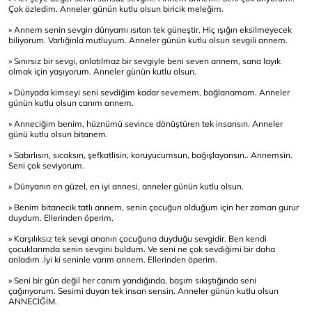
Çok özledim. Anneler günün kutlu olsun biricik meleğim.
» Annem senin sevgin dünyamı ısıtan tek güneştir. Hiç ışığın eksilmeyecek
biliyorum. Varlığınla mutluyum. Anneler günün kutlu olsun sevgili annem.
» Sınırsız bir sevgi, anlatılmaz bir sevgiyle beni seven annem, sana layık
olmak için yaşıyorum. Anneler günün kutlu olsun.
» Dünyada kimseyi seni sevdiğim kadar sevemem, bağlanamam. Anneler
günün kutlu olsun canım annem.
» Anneciğim benim, hüznümü sevince dönüştüren tek insansın. Anneler
günü kutlu olsun bitanem.
» Sabırlısın, sıcaksın, şefkatlisin, koruyucumsun, bağışlayansın.. Annemsin.
Seni çok seviyorum.
» Dünyanın en güzel, en iyi annesi, anneler günün kutlu olsun.
» Benim bitanecik tatlı annem, senin çocuğun olduğum için her zaman gurur
duydum. Ellerinden öperim.
» Karşılıksız tek sevgi ananın çocuğuna duyduğu sevgidir. Ben kendi
çocuklarımda senin sevgini buldum. Ve seni ne çok sevdiğimi bir daha
anladım
.
İyi ki seninle varım annem. Ellerinden öperim.
» Seni bir gün değil her canım yandığında, başım sıkıştığında seni
çağırıyorum. Sesimi duyan tek insan sensin. Anneler günün kutlu olsun
ANNECİĞİM.