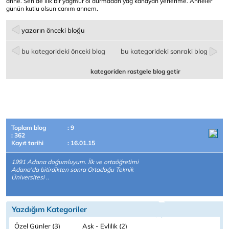
anne. Sen de ılık bir yağmur ol durmadan yağ kanayan yerlerime. Anneler
günün kutlu olsun canım annem.
yazarın önceki bloğu
bu kategorideki önceki blog
bu kategorideki sonraki blog
kategoriden rastgele blog getir
Toplam blog
: 9
: 362
Kayıt tarihi
: 16.01.15
1991 Adana doğumluyum. İlk ve ortaöğretimi
Adana'da bitirdikten sonra Ortadoğu Teknik
Üniversitesi ..
Yazdığım Kategoriler
Özel Günler (3)
Aşk - Evlilik (2)