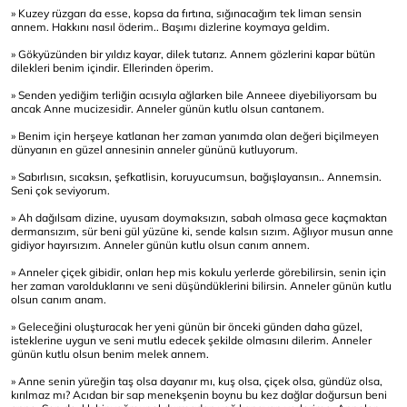
» Kuzey rüzgarı da esse, kopsa da fırtına, sığınacağım tek liman sensin
annem. Hakkını nasıl öderim.. Başımı dizlerine koymaya geldim.
» Gökyüzünden bir yıldız kayar, dilek tutarız. Annem gözlerini kapar bütün
dilekleri benim içindir. Ellerinden öperim.
» Senden yediğim terliğin acısıyla ağlarken bile Anneee diyebiliyorsam bu
ancak Anne mucizesidir. Anneler günün kutlu olsun cantanem.
» Benim için herşeye katlanan her zaman yanımda olan değeri biçilmeyen
dünyanın en güzel annesinin anneler gününü kutluyorum.
» Sabırlısın, sıcaksın, şefkatlisin, koruyucumsun, bağışlayansın.. Annemsin.
Seni çok seviyorum.
» Ah dağılsam dizine, uyusam doymaksızın, sabah olmasa gece kaçmaktan
dermansızım, sür beni gül yüzüne ki, sende kalsın sızım. Ağlıyor musun anne
gidiyor hayırsızım. Anneler günün kutlu olsun canım annem.
» Anneler çiçek gibidir, onları hep mis kokulu yerlerde görebilirsin, senin için
her zaman varolduklarını ve seni düşündüklerini bilirsin. Anneler günün kutlu
olsun canım anam.
» Geleceğini oluşturacak her yeni günün bir önceki günden daha güzel,
isteklerine uygun ve seni mutlu edecek şekilde olmasını dilerim. Anneler
günün kutlu olsun benim melek annem.
» Anne senin yüreğin taş olsa dayanır mı, kuş olsa, çiçek olsa, gündüz olsa,
kırılmaz mı? Acıdan bir sap menekşenin boynu bu kez dağlar doğursun beni