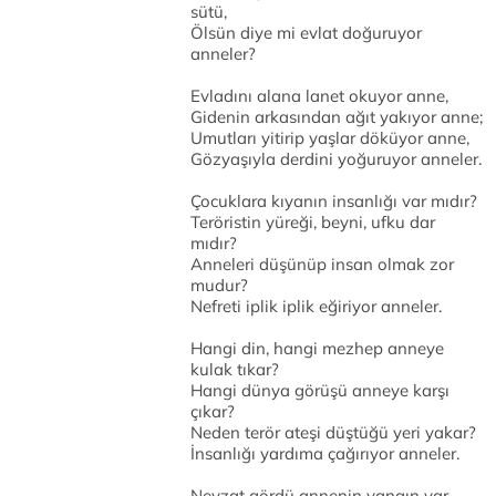
sütü,
Ölsün diye mi evlat doğuruyor
anneler?
Evladını alana lanet okuyor anne,
Gidenin arkasından ağıt yakıyor anne;
Umutları yitirip yaşlar döküyor anne,
Gözyaşıyla derdini yoğuruyor anneler.
Çocuklara kıyanın insanlığı var mıdır?
Teröristin yüreği, beyni, ufku dar
mıdır?
Anneleri düşünüp insan olmak zor
mudur?
Nefreti iplik iplik eğiriyor anneler.
Hangi din, hangi mezhep anneye
kulak tıkar?
Hangi dünya görüşü anneye karşı
çıkar?
Neden terör ateşi düştüğü yeri yakar?
İnsanlığı yardıma çağırıyor anneler.
Nevzat gördü annenin yangın var