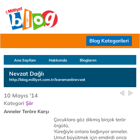
Blog Kategorileri
Ana Sayfam
Hakkımda
Bloglarım
Nevzat Dağlı
http://blog.milliyet.com.tr/karamanlinevzat
10 Mayıs '14
Kategori
Şiir
Anneler Teröre Karşı
Çocuklara göz dikmiş birçok terör
örgütü,
Yüreğiyle onlara bağırıyor anneler.
Umut büyütmek için emdirdi onca