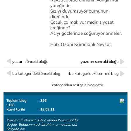
yüreğinde,
Sızıyı duyumsuyor burnunun
direğinde.
Çocuk çalmak var mıdır, siyaset
ereğinde?
Acıyı gözlerinde soğuruyor anneler.
Halk Ozanı Karamanlı Nevzat
yazarın önceki bloğu
yazarın sonraki bloğu
bu kategorideki önceki blog
bu kategorideki sonraki blog
kategoriden rastgele blog getir
Toplam blog
: 396
: 128
Kayıt tarihi
: 13.09.11
Karamanlı Nevzat, 1947 yılında Karaman'da
doğdu. Babasının adı İbrahim, annesinin adı
Seyyide'dir..