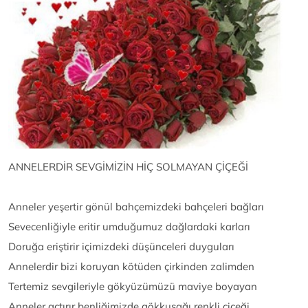
ANNELERDİR SEVGİMİZİN HİÇ SOLMAYAN ÇİÇEĞİ
Anneler yeşertir gönül bahçemizdeki bahçeleri bağları
Sevecenliğiyle eritir umduğumuz dağlardaki karları
Doruğa eriştirir içimizdeki düşünceleri duyguları
Annelerdir bizi koruyan kötüden çirkinden zalimden
Tertemiz sevgileriyle gökyüzümüzü maviye boyayan
Anneler açtırır benliğimizde gökkuşağı renkli çiçeği