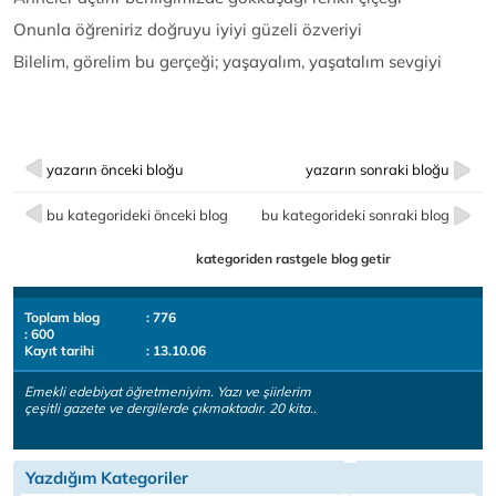
Onunla öğreniriz doğruyu iyiyi güzeli özveriyi
Bilelim, görelim bu gerçeği; yaşayalım, yaşatalım sevgiyi
yazarın önceki bloğu
yazarın sonraki bloğu
bu kategorideki önceki blog
bu kategorideki sonraki blog
kategoriden rastgele blog getir
Toplam blog
: 776
: 600
Kayıt tarihi
: 13.10.06
Emekli edebiyat öğretmeniyim. Yazı ve şiirlerim
çeşitli gazete ve dergilerde çıkmaktadır. 20 kita..
Yazdığım Kategoriler