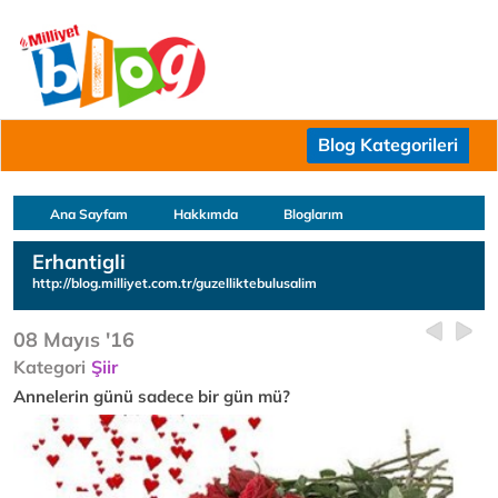
Blog Kategorileri
Ana Sayfam
Hakkımda
Bloglarım
Erhantigli
http://blog.milliyet.com.tr/guzelliktebulusalim
08 Mayıs '16
Kategori
Şiir
Annelerin günü sadece bir gün mü?