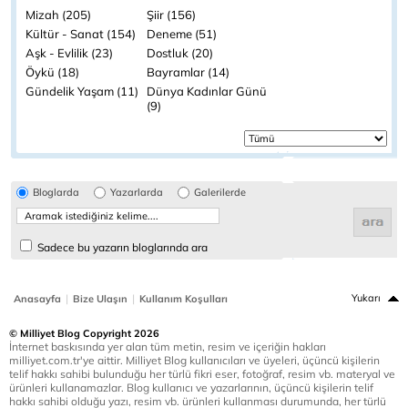
Mizah (205)
Şiir (156)
Kültür - Sanat (154)
Deneme (51)
Aşk - Evlilik (23)
Dostluk (20)
Öykü (18)
Bayramlar (14)
Gündelik Yaşam (11)
Dünya Kadınlar Günü
(9)
Bloglarda
Yazarlarda
Galerilerde
Sadece bu yazarın bloglarında ara
|
|
Yukarı
Anasayfa
Bize Ulaşın
Kullanım Koşulları
© Milliyet Blog Copyright 2026
İnternet baskısında yer alan tüm metin, resim ve içeriğin hakları
milliyet.com.tr'ye aittir. Milliyet Blog kullanıcıları ve üyeleri, üçüncü kişilerin
telif hakkı sahibi bulunduğu her türlü fikri eser, fotoğraf, resim vb. materyal ve
ürünleri kullanamazlar. Blog kullanıcı ve yazarlarının, üçüncü kişilerin telif
hakkı sahibi olduğu yazı, resim vb. ürünleri kullanması durumunda, her türlü