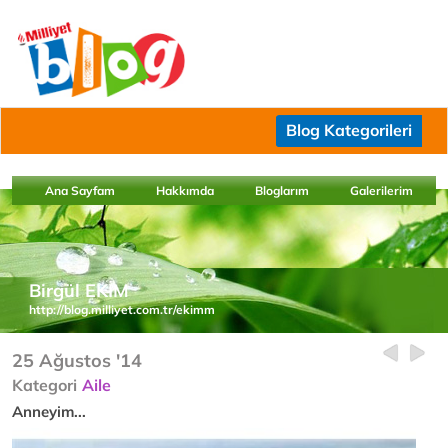
Blog Kategorileri
Ana Sayfam
Hakkımda
Bloglarım
Galerilerim
Birgül EKİM
http://blog.milliyet.com.tr/ekimm
25 Ağustos '14
Kategori
Aile
Anneyim...