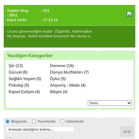
Toplam blog
: 101
: 3501
Kayıt tarihi
: 17.11.13
Ucunu göremediğim kadar Özgürlük, Aldırmadan
hiç birşeye, bütün kuralları kırıyorum Ne olursa o..
Yazdığım Kategoriler
Şiir (22)
Deneme (16)
Güncel (8)
Dünya Mutfakları (7)
Sağlıklı Yaşam (5)
Öykü (5)
Psikoloji (5)
Alışveriş - Moda (4)
Kişisel Gelişim (4)
Bilişim (4)
Bloglarda
Yazarlarda
Galerilerde