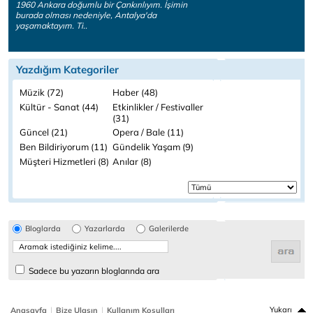
1960 Ankara doğumlu bir Çankırılıyım. İşimin
burada olması nedeniyle, Antalya'da
yaşamaktayım. Ti..
Yazdığım Kategoriler
Müzik (72)
Haber (48)
Kültür - Sanat (44)
Etkinlikler / Festivaller
(31)
Güncel (21)
Opera / Bale (11)
Ben Bildiriyorum (11)
Gündelik Yaşam (9)
Müşteri Hizmetleri (8)
Anılar (8)
Bloglarda
Yazarlarda
Galerilerde
Sadece bu yazarın bloglarında ara
|
|
Yukarı
Anasayfa
Bize Ulaşın
Kullanım Koşulları