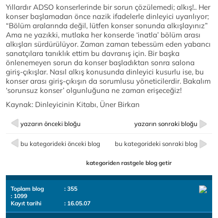
Yıllardır ADSO konserlerinde bir sorun çözülemedi; alkış!.. Her
konser başlamadan önce nazik ifadelerle dinleyici uyarılıyor;
“Bölüm aralarında değil, lütfen konser sonunda alkışlayınız”
Ama ne yazıkki, mutlaka her konserde ‘inatla’ bölüm arası
alkışları sürdürülüyor. Zaman zaman tebessüm eden yabancı
sanatçılara tanıklık ettim bu davranış için. Bir başka
önlenemeyen sorun da konser başladıktan sonra salona
giriş-çıkışlar. Nasıl alkış konusunda dinleyici kusurlu ise, bu
konser arası giriş-çıkışın da sorumlusu yöneticilerdir. Bakalım
‘sorunsuz konser’ olgunluğuna ne zaman erişeceğiz!
Kaynak: Dinleyicinin Kitabı, Üner Birkan
yazarın önceki bloğu
yazarın sonraki bloğu
bu kategorideki önceki blog
bu kategorideki sonraki blog
kategoriden rastgele blog getir
Toplam blog
: 355
: 1099
Kayıt tarihi
: 16.05.07