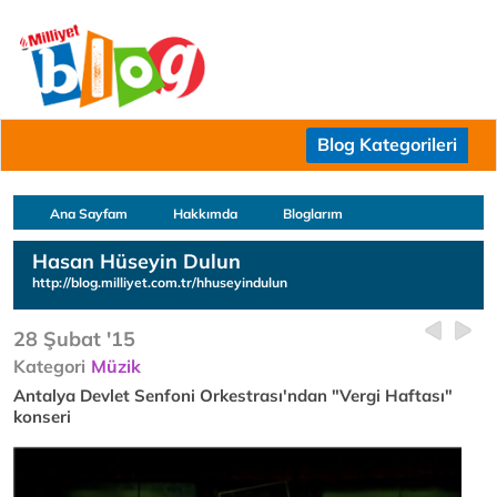
Blog Kategorileri
Ana Sayfam
Hakkımda
Bloglarım
Hasan Hüseyin Dulun
http://blog.milliyet.com.tr/hhuseyindulun
28 Şubat '15
Kategori
Müzik
Antalya Devlet Senfoni Orkestrası'ndan "Vergi Haftası"
konseri