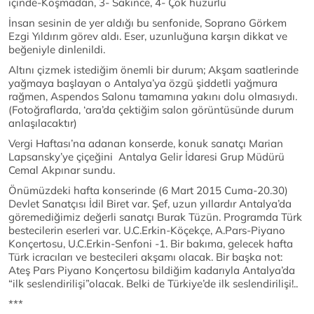
içinde-Koşmadan, 3- Sakince, 4- Çok huzurlu
İnsan sesinin de yer aldığı bu senfonide, Soprano Görkem
Ezgi Yıldırım görev aldı. Eser, uzunluğuna karşın dikkat ve
beğeniyle dinlenildi.
Altını çizmek istediğim önemli bir durum; Akşam saatlerinde
yağmaya başlayan o Antalya’ya özgü şiddetli yağmura
rağmen, Aspendos Salonu tamamına yakını dolu olmasıydı.
(Fotoğraflarda, ‘ara’da çektiğim salon görüntüsünde durum
anlaşılacaktır)
Vergi Haftası’na adanan konserde, konuk sanatçı Marian
Lapsansky’ye çiçeğini Antalya Gelir İdaresi Grup Müdürü
Cemal Akpınar sundu.
Önümüzdeki hafta konserinde (6 Mart 2015 Cuma-20.30)
Devlet Sanatçısı İdil Biret var. Şef, uzun yıllardır Antalya’da
göremediğimiz değerli sanatçı Burak Tüzün. Programda Türk
bestecilerin eserleri var. U.C.Erkin-Köçekçe, A.Pars-Piyano
Konçertosu, U.C.Erkin-Senfoni -1. Bir bakıma, gelecek hafta
Türk icracıları ve bestecileri akşamı olacak. Bir başka not:
Ateş Pars Piyano Konçertosu bildiğim kadarıyla Antalya’da
“ilk seslendirilişi”olacak. Belki de Türkiye’de ilk seslendirilişi!..
***