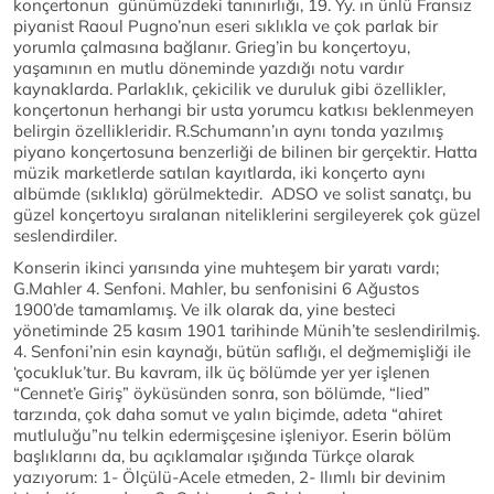
konçertonun günümüzdeki tanınırlığı, 19. Yy. ın ünlü Fransız
piyanist Raoul Pugno’nun eseri sıklıkla ve çok parlak bir
yorumla çalmasına bağlanır. Grieg’in bu konçertoyu,
yaşamının en mutlu döneminde yazdığı notu vardır
kaynaklarda. Parlaklık, çekicilik ve duruluk gibi özellikler,
konçertonun herhangi bir usta yorumcu katkısı beklenmeyen
belirgin özellikleridir. R.Schumann’ın aynı tonda yazılmış
piyano konçertosuna benzerliği de bilinen bir gerçektir. Hatta
müzik marketlerde satılan kayıtlarda, iki konçerto aynı
albümde (sıklıkla) görülmektedir. ADSO ve solist sanatçı, bu
güzel konçertoyu sıralanan niteliklerini sergileyerek çok güzel
seslendirdiler.
Konserin ikinci yarısında yine muhteşem bir yaratı vardı;
G.Mahler 4. Senfoni. Mahler, bu senfonisini 6 Ağustos
1900’de tamamlamış. Ve ilk olarak da, yine besteci
yönetiminde 25 kasım 1901 tarihinde Münih’te seslendirilmiş.
4. Senfoni’nin esin kaynağı, bütün saflığı, el değmemişliği ile
‘çocukluk’tur. Bu kavram, ilk üç bölümde yer yer işlenen
“Cennet’e Giriş” öyküsünden sonra, son bölümde, “lied”
tarzında, çok daha somut ve yalın biçimde, adeta “ahiret
mutluluğu”nu telkin edermişçesine işleniyor. Eserin bölüm
başlıklarını da, bu açıklamalar ışığında Türkçe olarak
yazıyorum: 1- Ölçülü-Acele etmeden, 2- Ilımlı bir devinim