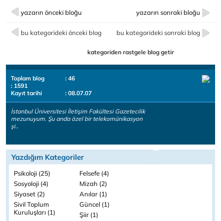
yazarın önceki bloğu
yazarın sonraki bloğu
bu kategorideki önceki blog
bu kategorideki sonraki blog
kategoriden rastgele blog getir
Toplam blog
: 46
: 1591
Kayıt tarihi
: 08.07.07
İstanbul Üniversitesi İletişim Fakültesi Gazetecilik
mezunuyum. Şu anda özel bir telekomünikasyon
şi..
Yazdığım Kategoriler
Psikoloji (25)
Felsefe (4)
Sosyoloji (4)
Mizah (2)
Siyaset (2)
Anılar (1)
Sivil Toplum
Güncel (1)
Kuruluşları (1)
Şiir (1)