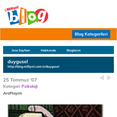
Blog Kategorileri
Ana Sayfam
Hakkımda
Bloglarım
duygusel
http://blog.milliyet.com.tr/duygusel
25 Temmuz '07
Kategori
Psikoloji
Araftayım