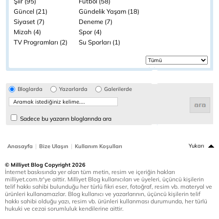
Şiir (95)
Futbol (58)
Güncel (21)
Gündelik Yaşam (18)
Siyaset (7)
Deneme (7)
Mizah (4)
Spor (4)
TV Programları (2)
Su Sporları (1)
Bloglarda
Yazarlarda
Galerilerde
Sadece bu yazarın bloglarında ara
|
|
Yukarı
Anasayfa
Bize Ulaşın
Kullanım Koşulları
© Milliyet Blog Copyright 2026
İnternet baskısında yer alan tüm metin, resim ve içeriğin hakları
milliyet.com.tr'ye aittir. Milliyet Blog kullanıcıları ve üyeleri, üçüncü kişilerin
telif hakkı sahibi bulunduğu her türlü fikri eser, fotoğraf, resim vb. materyal ve
ürünleri kullanamazlar. Blog kullanıcı ve yazarlarının, üçüncü kişilerin telif
hakkı sahibi olduğu yazı, resim vb. ürünleri kullanması durumunda, her türlü
hukuki ve cezai sorumluluk kendilerine aittir.