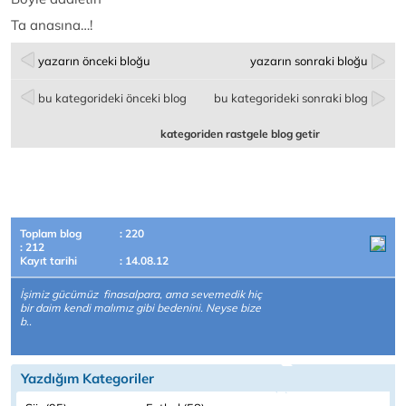
Ta anasına…!
yazarın önceki bloğu
yazarın sonraki bloğu
bu kategorideki önceki blog
bu kategorideki sonraki blog
kategoriden rastgele blog getir
Toplam blog
: 220
: 212
Kayıt tarihi
: 14.08.12
İşimiz gücümüz finasalpara, ama sevemedik hiç
bir daim kendi malımız gibi bedenini. Neyse bize
b..
Yazdığım Kategoriler