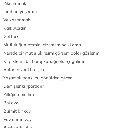
Yıkılmamak
İnadına yaşamak…!
Ve kazanmak
Kalk Abidin
Gel bak
Mutluluğun resmini çizemem belki ama
Nerede bir mutluluk resmi görsem dolar gözlerim
Kirpiklerim bir baraj kapağı olur çoğalırım…
Anlarım yani bu işten
Yaşamak ağrısı bu gönülden geçen……
Demişler ki ‘’pardon’’
Yıllığına bin lira
Böl aya
2 simit bir çay
Vay anam vay
Böyle adaletin