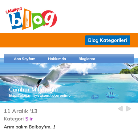
Blog Kategorileri
Ana Sayfam
Hakkımda
Bloglarım
Cumhur Milletoğlu
http://blog.milliyet.com.tr/cerenimo
11 Aralık '13
Kategori
Şiir
Arım balım Balbay'ım...!