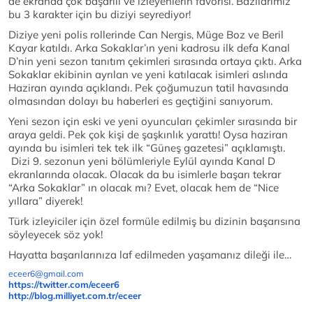
de ekranda çok başarılı ve izleyenlerin favorisi. Bazılarımız
bu 3 karakter için bu diziyi seyrediyor!
Diziye yeni polis rollerinde Can Nergis, Müge Boz ve Beril
Kayar katıldı. Arka Sokaklar’ın yeni kadrosu ilk defa Kanal
D’nin yeni sezon tanıtım çekimleri sırasında ortaya çıktı. Arka
Sokaklar ekibinin ayrılan ve yeni katılacak isimleri aslında
Haziran ayında açıklandı. Pek çoğumuzun tatil havasında
olmasından dolayı bu haberleri es geçtiğini sanıyorum.
Yeni sezon için eski ve yeni oyuncuları çekimler sırasında bir
araya geldi. Pek çok kişi de şaşkınlık yarattı! Oysa haziran
ayında bu isimleri tek tek ilk “Güneş gazetesi” açıklamıştı.
Dizi 9. sezonun yeni bölümleriyle Eylül ayında Kanal D
ekranlarında olacak. Olacak da bu isimlerle başarı tekrar
“Arka Sokaklar” ın olacak mı? Evet, olacak hem de “Nice
yıllara” diyerek!
Türk izleyiciler için özel formüle edilmiş bu dizinin başarısına
söyleyecek söz yok!
Hayatta başarılarınıza laf edilmeden yaşamanız dileği ile…
eceer6@gmail.com
https://twitter.com/eceer6
http://blog.milliyet.com.tr/
eceer