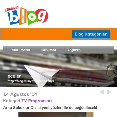
Blog Kategorileri
Ana Sayfam
Hakkımda
Bloglarım
ece er
http://blog.milliyet.com.tr/eceer
14 Ağustos '14
Kategori
TV Programları
Arka Sokaklar Dizisi yeni yüzleri ile de beğenilecek!