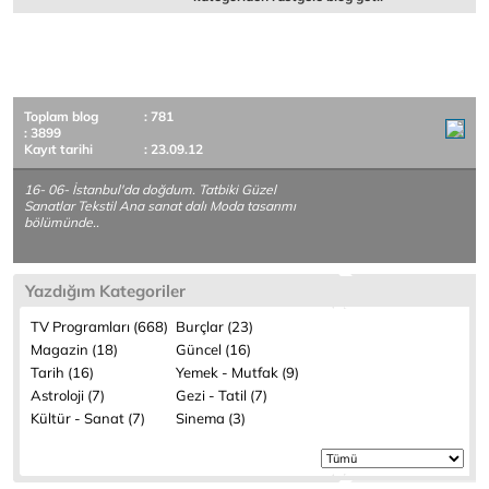
Toplam blog
: 781
: 3899
Kayıt tarihi
: 23.09.12
16- 06- İstanbul'da doğdum. Tatbiki Güzel
Sanatlar Tekstil Ana sanat dalı Moda tasarımı
bölümünde..
Yazdığım Kategoriler
TV Programları (668)
Burçlar (23)
Magazin (18)
Güncel (16)
Tarih (16)
Yemek - Mutfak (9)
Astroloji (7)
Gezi - Tatil (7)
Kültür - Sanat (7)
Sinema (3)