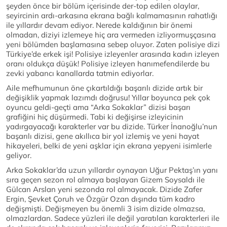
şeyden önce bir bölüm içerisinde der-top edilen olaylar,
seyircinin ardı-arkasına ekrana bağlı kalmamasının rahatlığı
ile yıllardır devam ediyor. Nerede kaldığının bir önemi
olmadan, diziyi izlemeye hiç ara vermeden izliyormuşçasına
yeni bölümden başlamasına sebep oluyor. Zaten polisiye dizi
Türkiye’de erkek işi! Polisiye izleyenler arasında kadın izleyen
oranı oldukça düşük! Polisiye izleyen hanımefendilerde bu
zevki yabancı kanallarda tatmin ediyorlar.
Aile mefhumunun öne çıkartıldığı başarılı dizide artık bir
değişiklik yapmak lazımdı doğrusu! Yıllar boyunca pek çok
oyuncu geldi-geçti ama “Arka Sokaklar” dizisi başarı
grafiğini hiç düşürmedi. Tabi ki değişirse izleyicinin
yadırgayacağı karakterler var bu dizide. Türker İnanoğlu’nun
başarılı dizisi, gene akıllıca bir yol izlemiş ve yeni hayat
hikayeleri, belki de yeni aşklar için ekrana yepyeni isimlerle
geliyor.
Arka Sokaklar’da uzun yıllardır oynayan Uğur Pektaş’ın yanı
sıra geçen sezon rol almaya başlayan Gizem Soysaldı ile
Gülcan Arslan yeni sezonda rol almayacak. Dizide Zafer
Ergin, Şevket Çoruh ve Özgür Ozan dışında tüm kadro
değişmişti. Değişmeyen bu önemli 3 isim dizide olmazsa,
olmazlardan. Sadece yüzleri ile değil yaratılan karakterleri ile