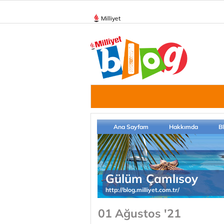
Milliyet
Ana Sayfam
Hakkımda
B
Gülüm Çamlısoy
http://blog.milliyet.com.tr/
01 Ağustos '21