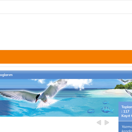
loglarım
Topla
: 117
Kayıt 
Yazmay
kendin