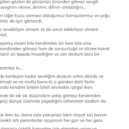
ü gülen gözleri de gözümün önünden gitmez sevgili
evginin ırkının, dininin, dilinin olmadığını…
an ciğer kuzu sarması olduğumuz komşularımız ve çoğu
imiz de ayrı gitmezdi.
a sevebiliyor olmam ve de umut edebiliyor olmam
met.
yaşamış olsam bile kendimden bir kere bile olsa
 kendimden gitmeyi hem de sonsuzluğa ve ölüme kanat
nların en tepede hissettiğim ve can dostum beni bir
parantez ki…
e kardeşim kadar sevdiğim dostum sırtını döndü ve
almıştı ve ne mutlu bana ki; o günden dahi fazla
nda kendimi bildim bileli sevmekle iştigal iken.
esinde de sık sık düşündüm çekip gitmeyi kendimden
gerçi dünya üzerinde yaşadığım cehennem azabını da
k iken bu, bana asla yakışmaz lakin hayat sizi bazen
sürekli artı parantezler açıyorum her gün ve her gece.
izlersiniz üstelik kimseden izin almadan yazar ve