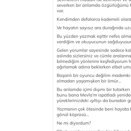
severken bir anlamda özgürlüğümü hay
var.
Kendimden defalarca kademeli olara
Ve hayatın sayısız ara durağında u
Bu yüzden yazmak eşittir nefes alm
verdiğim ve okuyucunun sağduyusun
Gelen yorumlar sayesinde sadece kal
aslında sizlersiniz ve cümle araların
bilmediğim yönlerimi keşfediyorum 
ağırlamak adına beklerken elbet umu
Başarılı bir oyuncu değilim mademki
olmadan yaşamışken bir ömür…
Bu anlamda içimi dışımı bir tutarken
bunu bana Mevla’m ispatladı yeniden ç
yüreklerinizdeki ışıltıyı da buradan 
Yazmanın çok ötesinde beni hayata 
gönül köprüsü…
Ne mi diyordum?