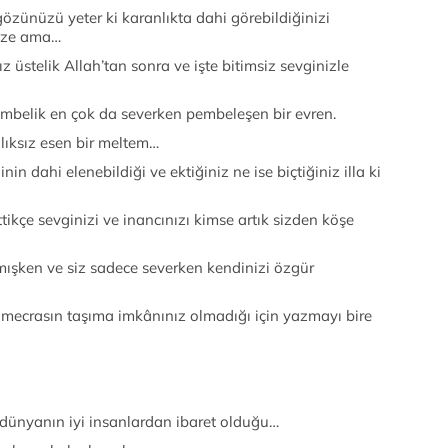
gözünüzü yeter ki karanlıkta dahi görebildiğinizi
size ama…
ız üstelik Allah’tan sonra ve işte bitimsiz sevginizle
belik en çok da severken pembeleşen bir evren.
lıksız esen bir meltem…
in dahi elenebildiği ve ektiğiniz ne ise biçtiğiniz illa ki
ttikçe sevginizi ve inancınızı kimse artık sizden köşe
mışken ve siz sadece severken kendinizi özgür
 mecrasın taşıma imkânınız olmadığı için yazmayı bire
: dünyanın iyi insanlardan ibaret olduğu…