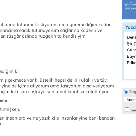
gelişt
Mesleğ
natlarına tutunmak istiyorum ama göremediğim kadar
Yazd
inancıma sadık tutunuyorum saçlarına kaderin ve
men rüzgâr aslında rüzgarın ta kendisiyim.
Dene
Şiir 
Günd
Bayr
Psiko
diğim ki.
mış çekmece var ki üstelik hepsi de irili ufaklı ve tüy
r yine de içime atıyorum ama taşıyorum dışa veriyorum
p içimdeki son coşkuyu son umut kırıntısını öldürüyor.
Blo
imi.
tirmişken.
Sad
n insanlara ve ne yazık ki o insanlar yine beni benden
n…