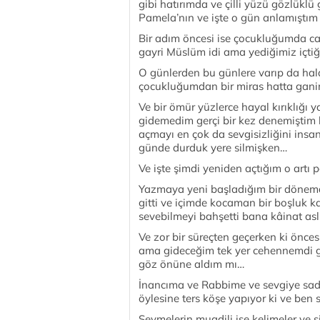
gibi hatırımda ve çilli yüzü gözlükl
Pamela’nın ve işte o gün anlamıştım s
Bir adım öncesi ise çocukluğumda c
gayri Müslüm idi ama yediğimiz içtiğ
O günlerden bu günlere varıp da hal
çocukluğumdan bir miras hatta gani
Ve bir ömür yüzlerce hayal kırıklığı 
gidemedim gerçi bir kez denemiştim
açmayı en çok da sevgisizliğini insa
günde durduk yere silmişken…
Ve işte şimdi yeniden açtığım o artı 
Yazmaya yeni başladığım bir dönemd
gitti ve içimde kocaman bir boşluk k
sevebilmeyi bahşetti bana kâinat aslı
Ve zor bir süreçten geçerken ki önc
ama gideceğim tek yer cehennemdi 
göz önüne aldım mı…
İnancıma ve Rabbime ve sevgiye sadı
öylesine ters köşe yapıyor ki ve ben 
Sevmelerin muadili ise kelimeler ve s