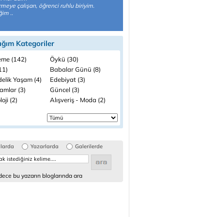
irmeye çalışan, öğrenci ruhlu biriyim.
im ..
ığım Kategoriler
me (142)
Öykü (30)
(11)
Babalar Günü (8)
elik Yaşam (4)
Edebiyat (3)
amlar (3)
Güncel (3)
loji (2)
Alışveriş - Moda (2)
glarda
Yazarlarda
Galerilerde
ece bu yazarın bloglarında ara