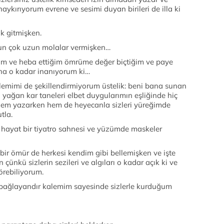
kırıyorum evrene ve sesimi duyan birileri de illa ki
k gitmişken.
zun çok uzun molalar vermişken…
am ve heba ettiğim ömrüme değer biçtiğim ve paye
a o kadar inanıyorum ki…
emimi de şekillendirmiyorum üstelik: beni bana sunan
a yağan kar taneleri elbet duygularımın eşliğinde hiç
hem yazarken hem de heyecanla sizleri yüreğimde
tla.
 hayat bir tiyatro sahnesi ve yüzümde maskeler
 bir ömür de herkesi kendim gibi bellemişken ve işte
ünkü sizlerin sezileri ve algıları o kadar açık ki ve
görebiliyorum.
bağlayandır kalemim sayesinde sizlerle kurduğum