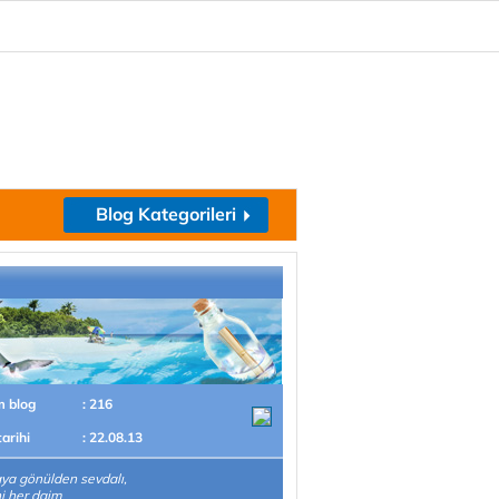
Blog Kategorileri
m blog
: 216
tarihi
: 22.08.13
a gönülden sevdalı,
i her daim