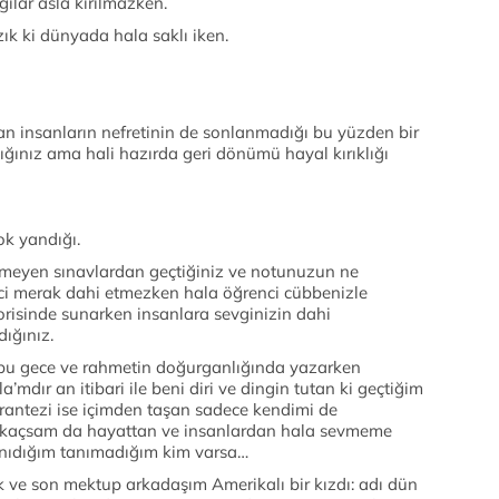
gılar asla kırılmazken.
ık ki dünyada hala saklı iken.
 insanların nefretinin de sonlanmadığı bu yüzden bir
ığınız ama hali hazırda geri dönümü hayal kırıklığı
ok yandığı.
tmeyen sınavlardan geçtiğiniz ve notunuzun ne
nci merak dahi etmezken hala öğrenci cübbenizle
gorisinde sunarken insanlara sevginizin dahi
dığınız.
 bu gece ve rahmetin doğurganlığında yazarken
a’mdır an itibari ile beni diri ve dingin tutan ki geçtiğim
parantezi ise içimden taşan sadece kendimi de
k kaçsam da hayattan ve insanlardan hala sevmeme
tanıdığım tanımadığım kim varsa…
k ve son mektup arkadaşım Amerikalı bir kızdı: adı dün