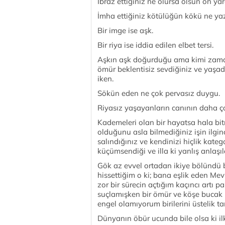
İbraz ettiğiniz ne olursa olsun ön yar
İmha ettiğiniz kötülüğün kökü ne yaz
Bir imge ise aşk.
Bir riya ise iddia edilen elbet tersi.
Aşkın aşk doğurduğu ama kimi zaman
ömür beklentisiz sevdiğiniz ve yaşad
iken.
Sökün eden ne çok pervasız duygu.
Riyasız yaşayanların canının daha ç
Kademeleri olan bir hayatsa hala bi
olduğunu asla bilmediğiniz işin ilgi
salındığınız ve kendinizi hiçlik kate
küçümsendiği ve illa ki yanlış anlaşıl
Gök az evvel ortadan ikiye bölündü
hissettiğim o ki; bana eşlik eden Mevl
zor bir sürecin açtığım kaçıncı artı 
suçlamışken bir ömür ve köşe buca
engel olamıyorum birilerini üstelik 
Dünyanın öbür ucunda bile olsa ki il