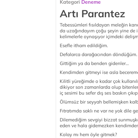
Kategori
Deneme
Artı Parantez
Tebessümleri fısıldayan meleğin ka
da uzağındayım çoğu şeyin yine de 
kelimelerle oynaşıyor içimdeki deliş
Esefle itham edildiğim.
Defalarca darağacından döndüğüm.
Gittiğim ya da benden gidenler…
Kendimden gitmeyi ise asla becereme
Kilitli yüreğimde o kadar çok kullanıl
dikiyor son zamanlarda olup bitenle
iç sesimi bu sefer dış ses baskın çıkı
Ölümsüz bir seyyah bellemişken kalb
Fıtratımda saklı ne var ne yok dile ge
Dilemediğim sevgiyi bizzat sunmuşke
eden ve hala gidemezken kendimde
Kolay mı hem öyle gitmek?