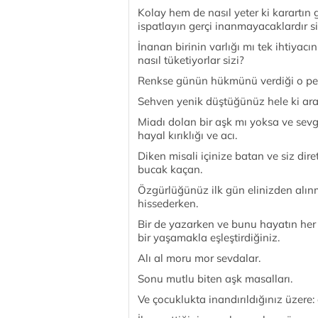
Kolay hem de nasıl yeter ki karartın 
ispatlayın gerçi inanmayacaklardır 
İnanan birinin varlığı mı tek ihtiyacın
nasıl tüketiyorlar sizi?
Renkse günün hükmünü verdiği o pem
Sehven yenik düştüğünüz hele ki ara
Miadı dolan bir aşk mı yoksa ve sevgin
hayal kırıklığı ve acı.
Diken misali içinize batan ve siz dire
bucak kaçan.
Özgürlüğünüz ilk gün elinizden alın
hissederken.
Bir de yazarken ve bunu hayatın her
bir yaşamakla eşleştirdiğiniz.
Alı al moru mor sevdalar.
Sonu mutlu biten aşk masalları.
Ve çocuklukta inandırıldığınız üzere