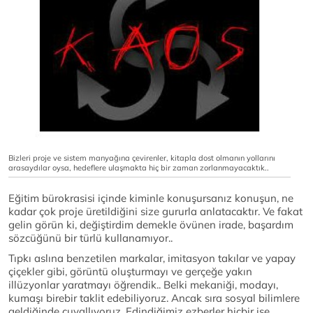
Bizleri proje ve sistem manyağına çevirenler, kitapla dost olmanın yollarını
arasaydılar oysa, hedeflere ulaşmakta hiç bir zaman zorlanmayacaktık..
Eğitim bürokrasisi içinde kiminle konuşursanız konuşun, ne
kadar çok proje üretildiğini size gururla anlatacaktır. Ve fakat
gelin görün ki, değiştirdim demekle övünen irade, başardım
sözcüğünü bir türlü kullanamıyor..
Tıpkı aslına benzetilen markalar, imitasyon takılar ve yapay
çiçekler gibi, görüntü oluşturmayı ve gerçeğe yakın
illüzyonlar yaratmayı öğrendik.. Belki mekaniği, modayı,
kumaşı birebir taklit edebiliyoruz. Ancak sıra sosyal bilimlere
geldiğinde çuvallıyoruz. Edindiğimiz ezberler hiçbir işe