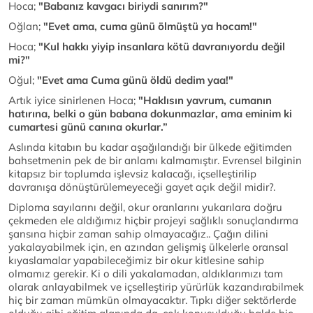
Hoca;
"Babanız kavgacı biriydi sanırım?"
Oğlan;
"Evet ama, cuma günü ölmüştü ya hocam!"
Hoca;
"Kul hakkı yiyip insanlara kötü davranıyordu değil
mi?"
Oğul;
"Evet ama Cuma günü öldü dedim yaa!"
Artık iyice sinirlenen Hoca;
"Haklısın yavrum, cumanın
hatırına, belki o gün babana dokunmazlar, ama eminim ki
cumartesi günü canına okurlar.”
Aslında kitabın bu kadar aşağılandığı bir ülkede eğitimden
bahsetmenin pek de bir anlamı kalmamıştır. Evrensel bilginin
kitapsız bir toplumda işlevsiz kalacağı, içselleştirilip
davranışa dönüştürülemeyeceği gayet açık değil midir?.
Diploma sayılarını değil, okur oranlarını yukarılara doğru
çekmeden ele aldığımız hiçbir projeyi sağlıklı sonuçlandırma
şansına hiçbir zaman sahip olmayacağız.. Çağın dilini
yakalayabilmek için, en azından gelişmiş ülkelerle oransal
kıyaslamalar yapabileceğimiz bir okur kitlesine sahip
olmamız gerekir. Ki o dili yakalamadan, aldıklarımızı tam
olarak anlayabilmek ve içselleştirip yürürlük kazandırabilmek
hiç bir zaman mümkün olmayacaktır. Tıpkı diğer sektörlerde