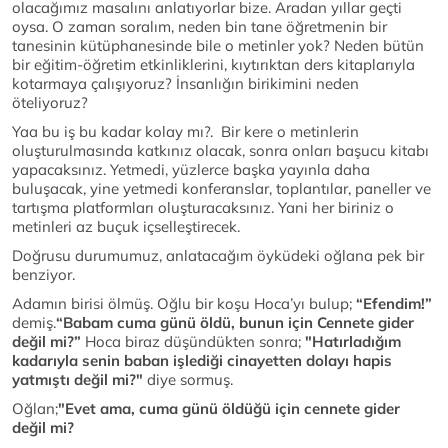
olacağımız masalını anlatıyorlar bize. Aradan yıllar geçti
oysa. O zaman soralım, neden bin tane öğretmenin bir
tanesinin kütüphanesinde bile o metinler yok? Neden bütün
bir eğitim-öğretim etkinliklerini, kıytırıktan ders kitaplarıyla
kotarmaya çalışıyoruz? İnsanlığın birikimini neden
öteliyoruz?
Yaa bu iş bu kadar kolay mı?. Bir kere o metinlerin
oluşturulmasında katkınız olacak, sonra onları başucu kitabı
yapacaksınız. Yetmedi, yüzlerce başka yayınla daha
buluşacak, yine yetmedi konferanslar, toplantılar, paneller ve
tartışma platformları oluşturacaksınız. Yani her biriniz o
metinleri az buçuk içselleştirecek.
Doğrusu durumumuz, anlatacağım öyküdeki oğlana pek bir
benziyor.
Adamın birisi ölmüş. Oğlu bir koşu Hoca’yı bulup;
“Efendim!”
demiş.
“Babam cuma günü öldü, bunun için Cennete gider
değil mi?”
Hoca biraz düşündükten sonra;
"Hatırladığım
kadarıyla senin baban işlediği cinayetten dolayı hapis
yatmıştı değil mi?"
diye sormuş.
Oğlan;
"Evet ama, cuma günü öldüğü için cennete gider
değil mi?