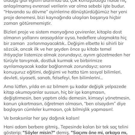
olduğu gibi eğitim alanında da, çok konuşulduğu halde hiç
anlaşılmamış evrensel verilerin var olma sebebi işte budur.
“Havanda su dövme” ayinlerine dönüştürdüğümüz her yeni
proje denemesi, bizi kaynağında ulaşılan başarıya hiçbir
zaman götürememiştir.
Bizleri proje ve sistem manyağına çevirenler, kitapla dost
olmanın yollarını arasaydılar oysa, hedeflere ulaşmakta hiç
bir zaman zorlanmayacaktık.. Değişim elbette ki sihirli bir
sözcük, ancak ilk ve her şeyden önce şu kitabı temel
ihtiyaçlar listemize almak zorundayız, ayrım gözetmeden her
türüyle tanışmak, dostluk kurmak ve birbirimize
ayrılamayacak kadar bağlanmak zorundayız; sonra
konuşuruz eğitimi, değişimi ve hatta tüm sosyal bilimleri,
devleti, siyaseti, sanatı, felsefeyi, fen bilimlerini...
Ama lütfen, yılda en az bilmem şu kadar değişik yelpazede
kitap okumayanlar sussun, hiç bir işe karışmasın,
değiştirmesin, ben yaptım oldu demesin, kimseyi yönetmesin,
kanun çıkartmasın, öğretmen olmasın, “ben olsaydım” diye
başlayan cümleler kurmasın, çok bilmişlik yapmasın!.
Ve bıraksınlar her şey dağınık kalsın!
Hani adam berbere gitmiş.. Tepesinde kalan bir tek saç telini
gösterip;
"Söyler misin?"
demiş.
"Saçımı öne mi, arkaya mı,