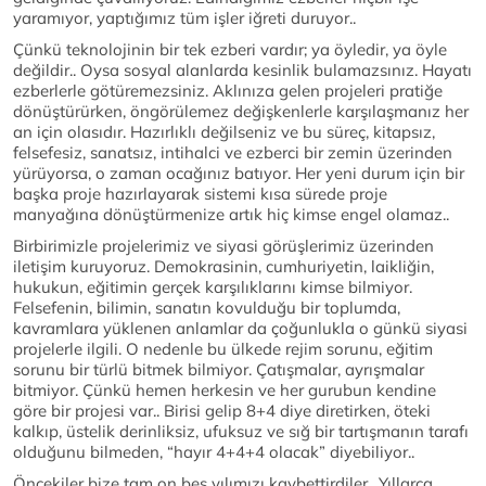
yaramıyor, yaptığımız tüm işler iğreti duruyor..
Çünkü teknolojinin bir tek ezberi vardır; ya öyledir, ya öyle
değildir.. Oysa sosyal alanlarda kesinlik bulamazsınız. Hayatı
ezberlerle götüremezsiniz. Aklınıza gelen projeleri pratiğe
dönüştürürken, öngörülemez değişkenlerle karşılaşmanız her
an için olasıdır. Hazırlıklı değilseniz ve bu süreç, kitapsız,
felsefesiz, sanatsız, intihalci ve ezberci bir zemin üzerinden
yürüyorsa, o zaman ocağınız batıyor. Her yeni durum için bir
başka proje hazırlayarak sistemi kısa sürede proje
manyağına dönüştürmenize artık hiç kimse engel olamaz..
Birbirimizle projelerimiz ve siyasi görüşlerimiz üzerinden
iletişim kuruyoruz. Demokrasinin, cumhuriyetin, laikliğin,
hukukun, eğitimin gerçek karşılıklarını kimse bilmiyor.
Felsefenin, bilimin, sanatın kovulduğu bir toplumda,
kavramlara yüklenen anlamlar da çoğunlukla o günkü siyasi
projelerle ilgili. O nedenle bu ülkede rejim sorunu, eğitim
sorunu bir türlü bitmek bilmiyor. Çatışmalar, ayrışmalar
bitmiyor. Çünkü hemen herkesin ve her gurubun kendine
göre bir projesi var.. Birisi gelip 8+4 diye diretirken, öteki
kalkıp, üstelik derinliksiz, ufuksuz ve sığ bir tartışmanın tarafı
olduğunu bilmeden, “hayır 4+4+4 olacak” diyebiliyor..
Öncekiler bize tam on beş yılımızı kaybettirdiler.. Yıllarca