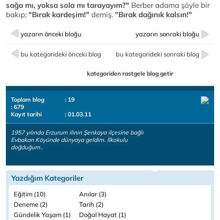
sağa mı, yoksa sola mı tarayayım?"
Berber adama şöyle bir
bakıp;
"Bırak kardeşim!"
demiş.
"Bırak dağınık kalsın!"
yazarın önceki bloğu
yazarın sonraki bloğu
bu kategorideki önceki blog
bu kategorideki sonraki blog
kategoriden rastgele blog getir
Toplam blog
: 19
: 679
Kayıt tarihi
: 01.03.11
1957 yılında Erzurum ilinin Şenkaya ilçesine bağlı
Evbakan Köyünde dünyaya geldim. İlkokulu
doğduğum..
Yazdığım Kategoriler
Eğitim (10)
Anılar (3)
Deneme (2)
Tarih (2)
Gündelik Yaşam (1)
Doğal Hayat (1)