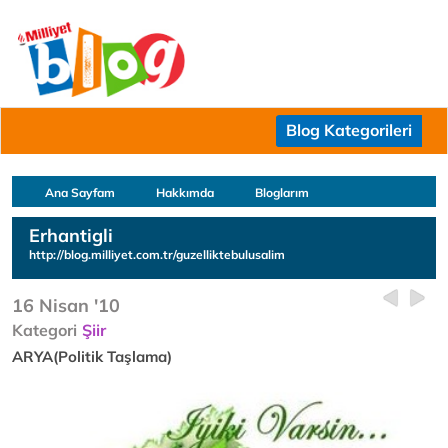
Blog Kategorileri
Ana Sayfam
Hakkımda
Bloglarım
Erhantigli
http://blog.milliyet.com.tr/guzelliktebulusalim
16 Nisan '10
Kategori
Şiir
ARYA(Politik Taşlama)