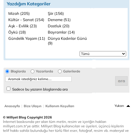
Yazdığım Kategoriler
Mizah (205)
Şiir (156)
Kültür - Sanat (154)
Deneme (51)
Aşk - Evlilik (23)
Dostluk (20)
Öykü (18)
Bayramlar (14)
Gündelik Yaşam (11)
Dünya Kadınlar Günü
(9)
Bloglarda
Yazarlarda
Galerilerde
Sadece bu yazarın bloglarında ara
|
|
Yukarı
Anasayfa
Bize Ulaşın
Kullanım Koşulları
© Milliyet Blog Copyright 2026
İnternet baskısında yer alan tüm metin, resim ve içeriğin hakları
milliyet.com.tr'ye aittir. Milliyet Blog kullanıcıları ve üyeleri, üçüncü kişilerin
telif hakkı sahibi bulunduğu her türlü fikri eser, fotoğraf, resim vb. materyal ve