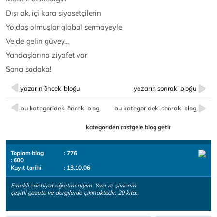
Dışı ak, içi kara siyasetçilerin
Yoldaş olmuşlar global sermayeyle
Ve de gelin güvey...
Yandaşlarına ziyafet var
Sana sadaka!
yazarın önceki bloğu
yazarın sonraki bloğu
bu kategorideki önceki blog
bu kategorideki sonraki blog
kategoriden rastgele blog getir
Toplam blog
: 776
: 600
Kayıt tarihi
: 13.10.06
Emekli edebiyat öğretmeniyim. Yazı ve şiirlerim
çeşitli gazete ve dergilerde çıkmaktadır. 20 kita..