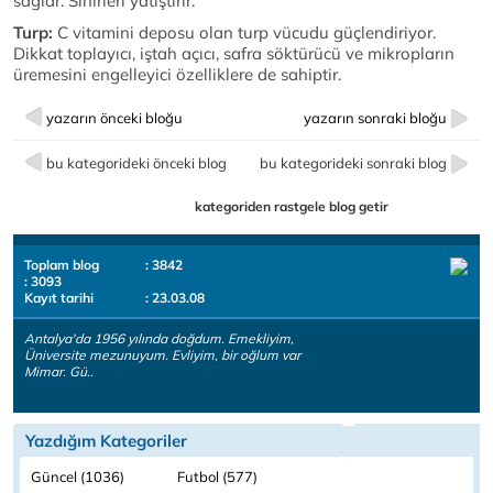
sağlar. Sinirleri yatıştırır.
Turp:
C vitamini deposu olan turp vücudu güçlendiriyor.
Dikkat toplayıcı, iştah açıcı, safra söktürücü ve mikropların
üremesini engelleyici özelliklere de sahiptir.
yazarın önceki bloğu
yazarın sonraki bloğu
bu kategorideki önceki blog
bu kategorideki sonraki blog
kategoriden rastgele blog getir
Toplam blog
: 3842
: 3093
Kayıt tarihi
: 23.03.08
Antalya'da 1956 yılında doğdum. Emekliyim,
Üniversite mezunuyum. Evliyim, bir oğlum var
Mimar. Gü..
Yazdığım Kategoriler
Güncel (1036)
Futbol (577)