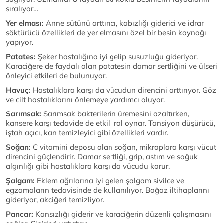
sıralıyor…
Yer elması:
Anne sütünü arttırıcı, kabızlığı giderici ve idrar
söktürücü özellikleri de yer elmasını özel bir besin kaynağı
yapıyor.
Patates:
Şeker hastalığına iyi gelip susuzluğu gideriyor.
Karaciğere de faydalı olan patatesin damar sertliğini ve ülseri
önleyici etkileri de bulunuyor.
Havuç:
Hastalıklara karşı da vücudun direncini arttırıyor. Göz
ve cilt hastalıklarını önlemeye yardımcı oluyor.
Sarımsak:
Sarımsak bakterilerin üremesini azaltırken,
kansere karşı tedavide de etkili rol oynar. Tansiyon düşürücü,
iştah açıcı, kan temizleyici gibi özellikleri vardır.
Soğan:
C vitamini deposu olan soğan, mikroplara karşı vücut
direncini güçlendirir. Damar sertliği, grip, astım ve soğuk
algınlığı gibi hastalıklara karşı da vücudu korur.
Şalgam:
Eklem ağrılarına iyi gelen şalgam sivilce ve
egzamaların tedavisinde de kullanılıyor. Boğaz iltihaplarını
gideriyor, akciğeri temizliyor.
Pancar:
Kansızlığı giderir ve karaciğerin düzenli çalışmasını