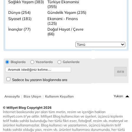
Sağlıklı Yaşam (383)
Türkiye Ekonomisi
(355)
Dünya (254)
Gündelik Yaşam (235)
Siyaset (181)
Ekonomi - Finans
(125)
İnançlar (77)
Doğal Hayat / Çevre
(66)
Bloglarda
Yazarlarda
Galerilerde
Sadece bu yazarın bloglarında ara
|
|
Yukarı
Anasayfa
Bize Ulaşın
Kullanım Koşulları
© Milliyet Blog Copyright 2026
İnternet baskısında yer alan tüm metin, resim ve içeriğin hakları
milliyet.com.tr'ye aittir. Milliyet Blog kullanıcıları ve üyeleri, üçüncü kişilerin
telif hakkı sahibi bulunduğu her türlü fikri eser, fotoğraf, resim vb. materyal ve
ürünleri kullanamazlar. Blog kullanıcı ve yazarlarının, üçüncü kişilerin telif
hakkı sahibi olduğu yazı, resim vb. ürünleri kullanması durumunda, her türlü