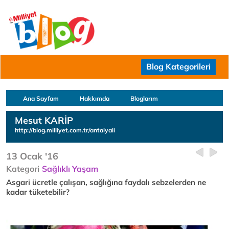
Blog Kategorileri
Ana Sayfam
Hakkımda
Bloglarım
Mesut KARİP
http://blog.milliyet.com.tr/antalyali
13 Ocak '16
Kategori
Sağlıklı Yaşam
Asgari ücretle çalışan, sağlığına faydalı sebzelerden ne
kadar tüketebilir?