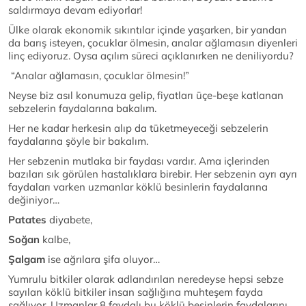
saldırmaya devam ediyorlar!
Ülke olarak ekonomik sıkıntılar içinde yaşarken, bir yandan
da barış isteyen, çocuklar ölmesin, analar ağlamasın diyenleri
linç ediyoruz. Oysa açılım süreci açıklanırken ne deniliyordu?
“Analar ağlamasın, çocuklar ölmesin!”
Neyse biz asıl konumuza gelip, fiyatları üçe-beşe katlanan
sebzelerin faydalarına bakalım.
Her ne kadar herkesin alıp da tüketmeyeceği sebzelerin
faydalarına şöyle bir bakalım.
Her sebzenin mutlaka bir faydası vardır. Ama içlerinden
bazıları sık görülen hastalıklara birebir. Her sebzenin ayrı ayrı
faydaları varken uzmanlar köklü besinlerin faydalarına
değiniyor…
Patates
diyabete,
Soğan
kalbe,
Şalgam
ise ağrılara şifa oluyor…
Yumrulu bitkiler olarak adlandırılan neredeyse hepsi sebze
sayılan köklü bitkiler insan sağlığına muhteşem fayda
sağlıyor. Uzmanlar 8 faydalı bu köklü besinlerin faydalarını