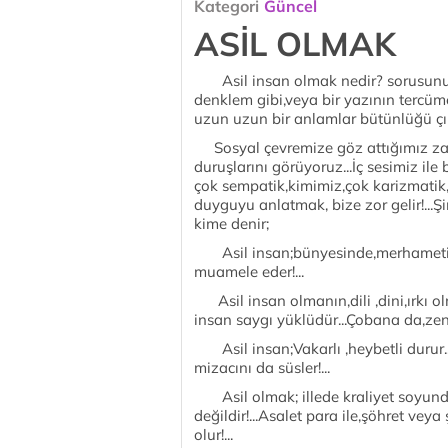
Kategori
Güncel
ASİL OLMAK
Asil insan olmak nedir? sorusunu 
denklem gibi,veya bir yazının tercüme
uzun uzun bir anlamlar bütünlüğü çıkı
Sosyal çevremize göz attığımız zaman
duruşlarını görüyoruz...İç sesimiz ile 
çok sempatik,kimimiz,çok karizmatik
duyguyu anlatmak, bize zor gelir!...Ş
kime denir;
Asil insan;bünyesinde,merhameti,şefk
muamele eder!...
Asil insan olmanın,dili ,dini,ırkı ol
insan saygı yüklüdür...Çobana da,zen
Asil insan;Vakarlı ,heybetli durur..Dı
mizacını da süsler!...
Asil olmak; illede kraliyet soyunda
değildir!...Asalet para ile,şöhret veya 
olur!...