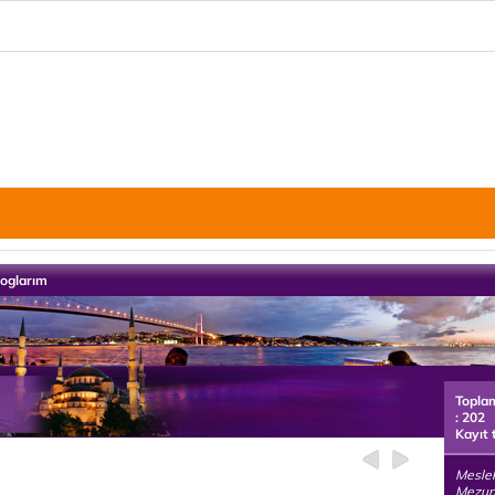
loglarım
Topla
: 202
Kayıt 
Mesle
Mezunu