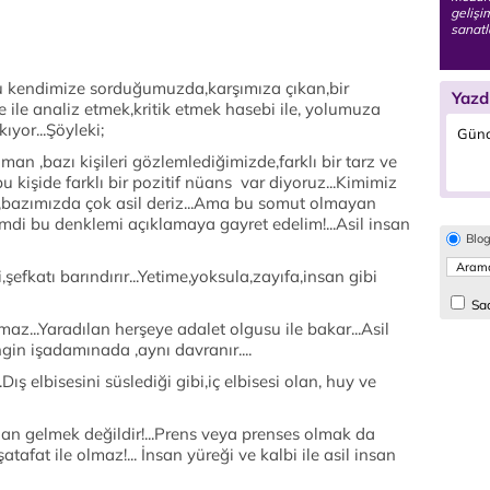
gelişi
sanatl
kendimize sorduğumuzda,karşımıza çıkan,bir
Yazd
 ile analiz etmek,kritik etmek hasebi ile, yolumuza
yor...Şöyleki;
Günc
 ,bazı kişileri gözlemlediğimizde,farklı bir tarz ve
bu kişide farklı bir pozitif nüans var diyoruz...Kimimiz
,bazımızda çok asil deriz...Ama bu somut olmayan
imdi bu denklemi açıklamaya gayret edelim!...Asil insan
Blo
atı barındırır...Yetime,yoksula,zayıfa,insan gibi
Sad
maz...Yaradılan herşeye adalet olgusu ile bakar...Asil
gin işadamınada ,aynı davranır....
ş elbisesini süslediği gibi,iç elbisesi olan, huy ve
n gelmek değildir!...Prens veya prenses olmak da
şatafat ile olmaz!... İnsan yüreği ve kalbi ile asil insan