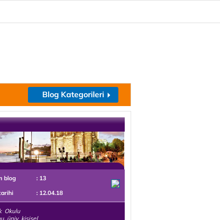
Blog Kategorileri
m blog
: 13
tarihi
: 12.04.18
k Okulu
..üniv kişisel