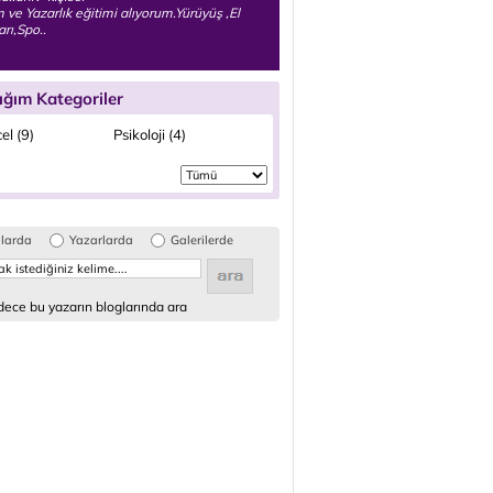
m ve Yazarlık eğitimi alıyorum.Yürüyüş ,El
arı,Spo..
ığım Kategoriler
el (9)
Psikoloji (4)
glarda
Yazarlarda
Galerilerde
ece bu yazarın bloglarında ara