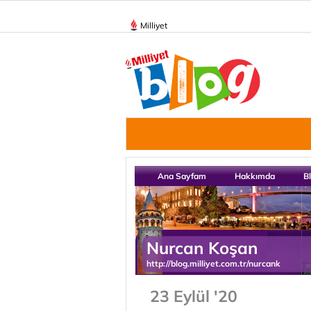
Milliyet
Ana Sayfam
Hakkımda
B
Nurcan Koşan
http://blog.milliyet.com.tr/nurcank
23 Eylül '20