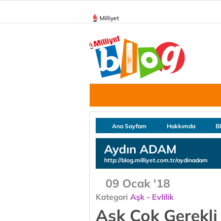
Milliyet
Ana Sayfam
Hakkımda
B
Aydın ADAM
http://blog.milliyet.com.tr/aydinadam
09 Ocak '18
Kategori
Aşk - Evlilik
Aşk Çok Gerekli