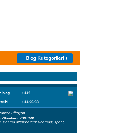
Blog Kategorileri
m blog
: 146
tarihi
: 14.09.08
caretle uğraşan
m. Hobilerim arasında
e, sinema özellikle türk sineması, spor ö..