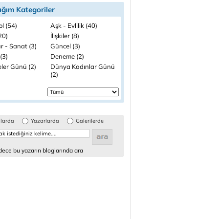
ığım Kategoriler
l (54)
Aşk - Evlilik (40)
(20)
İlişkiler (8)
r - Sanat (3)
Güncel (3)
(3)
Deneme (2)
ler Günü (2)
Dünya Kadınlar Günü
(2)
glarda
Yazarlarda
Galerilerde
ece bu yazarın bloglarında ara