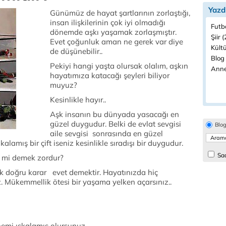
Yazd
Günümüz de hayat şartlarının zorlaştığı,
insan ilişkilerinin çok iyi olmadığı
Futbo
dönemde aşkı yaşamak zorlaşmıştır.
Şiir 
Evet çoğunluk aman ne gerek var diye
Kültü
de düşünebilir..
Blog 
Pekiyi hangi yaşta olursak olalım, aşkın
Anne
hayatımıza katacağı şeyleri biliyor
muyuz?
Kesinlikle hayır..
Aşk insanın bu dünyada yasacağı en
güzel duygudur. Belki de evlat sevgisi
Blo
aile sevgisi sonrasında en güzel
lamış bir çift iseniz kesinlikle sıradışı bir duygudur.
Sad
t mi demek zordur?
k doğru karar evet demektir. Hayatınızda hiç
. Mükemmellik ötesi bir yaşama yelken açarsınız..
emi ıskalamış olursunuz..