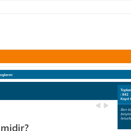
loglarım
Topla
: 842
Kayıt 
Ben ti
biriyi
felsef
 midir?