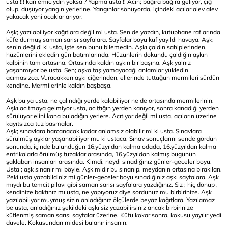
usta !!! kan emiciydin yoksa ? Yapma usta !! Acın; bağıra bağıra geliyor, çığ
olup, düşüyor yangın yerlerine. Yangınlar sönüyorda, içindeki acılar alev alev
yakacak yeni ocaklar arıyor.
Aşk; yazılabiliyor kağıtlara değil mi usta. Sen de yazdın, kütüphane raflarında
küfe durmuş saman sarısı sayfalara. Sayfalar boyu küf yayıldı havaya. Aşk;
senin değildi ki usta, işte sen bunu bilemedin. Aşkı çaldın sahiplerinden,
hüzünlerini ekledin gün batımlarında. Hüzünlerin dokundu çaldığın aşkın
kalbinin tam ortasına. Ortasında kaldın aşkın bir başına. Aşk yalnız
yaşanmıyor be usta. Sen; aşka taşıyamayacağı anlamlar yükledin
acımasızca. Vuracakken aşkı ciğerinden, ellerinde tuttuğun mermileri sürdün
kendine. Mermilerinle kaldın başbaşa.
Aşk bu ya usta, ne çalındığı yerde kalabiliyor ne de ortasında mermilerinin.
Aşkı acıtmaya gelmiyor usta, acıttığın yerden kanıyor, sonra kanadığı yerden
sürülüyor elini kana buladığın yerlere. Acıtıyor değil mi usta, acıların üzerine
kayıtsızca tuz basmalar.
Aşk; sınavlara harcanacak kadar anlamsız olabilir mi ki usta. Sınavlara
sürülmüş aşklar yaşanabiliyor mu ki ustaca. Sınav sonuçlarını sende gördün
sonunda, içinde bulunduğun 16.yüzyıldan kalma odada, 16.yüzyıldan kalma
entrikalarla örülmüş tuzaklar arasında, 16.yüzyıldan kalmış bugünün
şaklaban insanları arasında. Kimdi, neydi sınadığınız günler-geceler boyu.
Usta ; aşk sınanır mı böyle. Aşk mıdır bu sınanıp, meydanın ortasına bırakılan.
Peki usta yazabildiniz mi günler-geceler boyu sınadığınız aşkı sayfalara. Aşk
mıydı bu temcit pilavı gibi saman sarısı sayfalara yazdığınız. Siz ; hiç dönüp ,
kendinize baktınız mı usta, ne yapıyoruz diye sordunuz mu birbirinize. Aşk
yazılabiliyor muymuş sizin anladığınız ölçülerde beyaz kağıtlara. Yazılamaz
be usta, anladığınız şekildeki aşkı siz yazabilirsiniz ancak birbirinize
küflenmiş saman sarısı sayfalar üzerine. Küfü kokar sonra, kokusu yayılır yedi
düvele. Kokusundan midesi bulanır insanın.