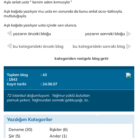
Aşkı anlat usta " benim adım kırmızıyla "
Aşk kağıda yazılıyor mu usta en sonunda da bunu anlat acısı-tatlısıyla,
mutluluğuyla.
Aşk kağıda yazılıyor usta içinde sen olunca.
yazarın önceki bloğu
yazarın sonraki bloğu
bu kategorideki önceki blog
bu kategorideki sonraki blog
kategoriden rastgele blog getir
Toplam blog
: 43
: 1843
Kayıt tarihi
: 24.06.07
72 istanbul doğumluyum. Yağmur yüklü buluttan
pamuk şekeri, Yağmurdan sonraki gökkuşağı, to..
Yazdığım Kategoriler
Deneme (30)
İlişkiler (6)
Şiir (5)
Anılar (1)