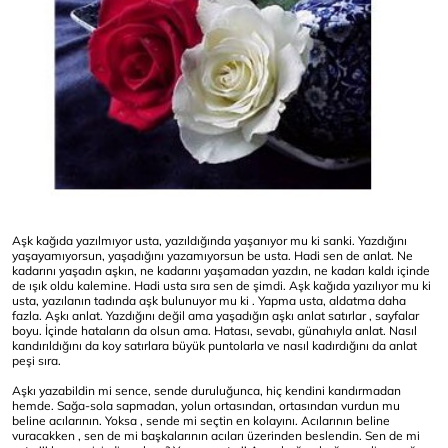
Aşk kağıda yazılmıyor usta, yazıldığında yaşanıyor mu ki sanki. Yazdığını
yaşayamıyorsun, yaşadığını yazamıyorsun be usta. Hadi sen de anlat. Ne
kadarını yaşadın aşkın, ne kadarını yaşamadan yazdın, ne kadarı kaldı içinde
de ışık oldu kalemine. Hadi usta sıra sen de şimdi. Aşk kağıda yazılıyor mu ki
usta, yazılanın tadında aşk bulunuyor mu ki . Yapma usta, aldatma daha
fazla. Aşkı anlat. Yazdığını değil ama yaşadığın aşkı anlat satırlar , sayfalar
boyu. İçinde hataların da olsun ama. Hatası, sevabı, günahıyla anlat. Nasıl
kandırıldığını da koy satırlara büyük puntolarla ve nasıl kadırdığını da anlat
peşi sıra.
Aşkı yazabildin mi sence, sende duruluğunca, hiç kendini kandırmadan
hemde. Sağa-sola sapmadan, yolun ortasından, ortasından vurdun mu
beline acılarının. Yoksa , sende mi seçtin en kolayını. Acılarının beline
vuracakken , sen de mi başkalarının acıları üzerinden beslendin. Sen de mi