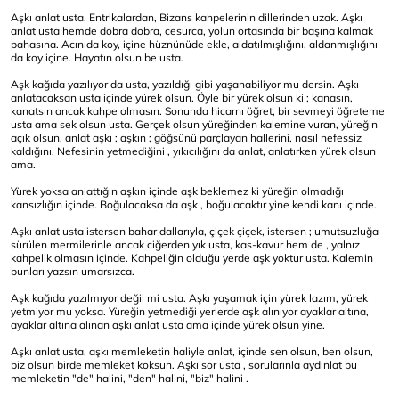
Aşkı anlat usta. Entrikalardan, Bizans kahpelerinin dillerinden uzak. Aşkı
anlat usta hemde dobra dobra, cesurca, yolun ortasında bir başına kalmak
pahasına. Acınıda koy, içine hüznünüde ekle, aldatılmışlığını, aldanmışlığını
da koy içine. Hayatın olsun be usta.
Aşk kağıda yazılıyor da usta, yazıldığı gibi yaşanabiliyor mu dersin. Aşkı
anlatacaksan usta içinde yürek olsun. Öyle bir yürek olsun ki ; kanasın,
kanatsın ancak kahpe olmasın. Sonunda hicarnı öğret, bir sevmeyi öğreteme
usta ama sek olsun usta. Gerçek olsun yüreğinden kalemine vuran, yüreğin
açık olsun, anlat aşkı ; aşkın ; göğsünü parçlayan hallerini, nasıl nefessiz
kaldığını. Nefesinin yetmediğini , yıkıcılığını da anlat, anlatırken yürek olsun
ama.
Yürek yoksa anlattığın aşkın içinde aşk beklemez ki yüreğin olmadığı
kansızlığın içinde. Boğulacaksa da aşk , boğulacaktır yine kendi kanı içinde.
Aşkı anlat usta istersen bahar dallarıyla, çiçek çiçek, istersen ; umutsuzluğa
sürülen mermilerinle ancak ciğerden yık usta, kas-kavur hem de , yalnız
kahpelik olmasın içinde. Kahpeliğin olduğu yerde aşk yoktur usta. Kalemin
bunları yazsın umarsızca.
Aşk kağıda yazılmıyor değil mi usta. Aşkı yaşamak için yürek lazım, yürek
yetmiyor mu yoksa. Yüreğin yetmediği yerlerde aşk alınıyor ayaklar altına,
ayaklar altına alınan aşkı anlat usta ama içinde yürek olsun yine.
Aşkı anlat usta, aşkı memleketin haliyle anlat, içinde sen olsun, ben olsun,
biz olsun birde memleket koksun. Aşkı sor usta , sorularınla aydınlat bu
memleketin "de" halini, "den" halini, "biz" halini .