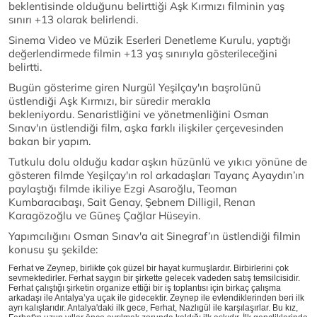
beklentisinde olduğunu belirttiği Aşk Kırmızı filminin yaş
sınırı +13 olarak belirlendi.
Sinema Video ve Müzik Eserleri Denetleme Kurulu, yaptığı
değerlendirmede filmin +13 yaş sınırıyla gösterileceğini
belirtti.
Bugün gösterime giren Nurgül Yeşilçay'ın başrolünü
üstlendiği Aşk Kırmızı, bir süredir merakla
bekleniyordu. Senaristliğini ve yönetmenliğini Osman
Sınav'ın üstlendiği film, aşka farklı ilişkiler çerçevesinden
bakan bir yapım.
Tutkulu dolu olduğu kadar aşkın hüzünlü ve yıkıcı yönüne de
gösteren filmde Yeşilçay'ın rol arkadaşları Tayanç Ayaydın’ın
paylaştığı filmde ikiliye Ezgi Asaroğlu, Teoman
Kumbaracıbaşı, Sait Genay, Şebnem Dilligil, Renan
Karagözoğlu ve Güneş Çağlar Hüseyin.
Yapımcılığını Osman Sınav'a ait Sinegraf’ın üstlendiği filmin
konusu şu şekilde:
Ferhat ve Zeynep, birlikte çok güzel bir hayat kurmuşlardır. Birbirlerini çok
sevmektedirler. Ferhat saygın bir şirkette gelecek vadeden satış temsilcisidir.
Ferhat çalıştığı şirketin organize ettiği bir iş toplantısı için birkaç çalışma
arkadaşı ile Antalya’ya uçak ile gidecektir. Zeynep ile evlendiklerinden beri ilk
ayrı kalışlarıdır. Antalya'daki ilk gece, Ferhat, Nazlıgül ile karşılaşırlar. Bu kız,