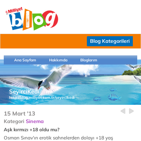
Blog Kategorileri
Ana Sayfam
Hakkımda
Bloglarım
SeyirciKedi
http://blog.milliyet.com.tr/seyircikedi
15 Mart '13
Kategori
Sinema
Aşk kırmızı +18 oldu mu?
Osman Sınav'ın erotik sahnelerden dolayı +18 yaş