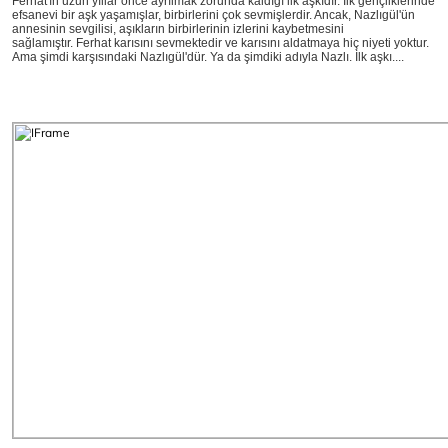
Ferhat'ın uzun yıllar önce ayrılmak zorunda kaldığı ilk aşkıdır. İlk gençliklerinde
efsanevi bir aşk yaşamışlar, birbirlerini çok sevmişlerdir. Ancak, Nazlıgül'ün
annesinin sevgilisi, aşıkların birbirlerinin izlerini kaybetmesini
sağlamıştır. Ferhat karısını sevmektedir ve karısını aldatmaya hiç niyeti yoktur.
Ama şimdi karşısındaki Nazlıgül'dür. Ya da şimdiki adıyla Nazlı. İlk aşkı....