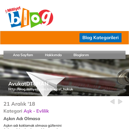
Blog Kategorileri
Ana Sayfam
Hakkımda
Bloglarım
AvukatDTURAN
http://blog.milliyet.com.tr/guncel_hukuk
21 Aralık '18
Kategori
Aşk - Evlilik
Aşkın Adı Olmasa
Aşkın adı koklamak olmasa gültenini