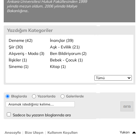
Ankara Üniversitesi Hukuk Fakültesinden 1999
yılında mezun oldum, 2006 yılında Maliye
Bakanlığına..
Yazdığım Kategoriler
Deneme (42)
İnançlar (39)
Şiir (30)
Aşk - Evlilik (21)
Alışveriş - Moda (3)
Ben Bildiriyorum (2)
İlişkiler (1)
Bebek - Çocuk (1)
Sinema (1)
Kitap (1)
Bloglarda
Yazarlarda
Galerilerde
Sadece bu yazarın bloglarında ara
|
|
Yukarı
Anasayfa
Bize Ulaşın
Kullanım Koşulları