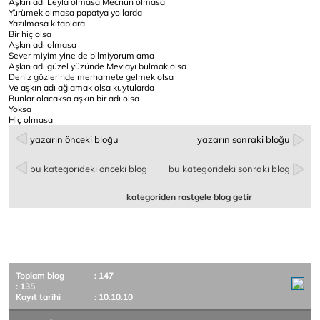
Aşkın adı Leyla olmasa Mecnun olmasa
Yürümek olmasa papatya yollarda
Yazılmasa kitaplara
Bir hiç olsa
Aşkın adı olmasa
Sever miyim yine de bilmiyorum ama
Aşkın adı güzel yüzünde Mevlayı bulmak olsa
Deniz gözlerinde merhamete gelmek olsa
Ve aşkın adı ağlamak olsa kuytularda
Bunlar olacaksa aşkın bir adı olsa
Yoksa
Hiç olmasa
yazarın önceki bloğu
yazarın sonraki bloğu
bu kategorideki önceki blog
bu kategorideki sonraki blog
kategoriden rastgele blog getir
Toplam blog
: 147
: 135
Kayıt tarihi
: 10.10.10