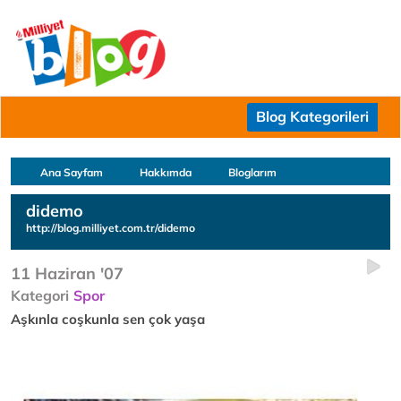
Blog Kategorileri
Ana Sayfam
Hakkımda
Bloglarım
didemo
http://blog.milliyet.com.tr/didemo
11 Haziran '07
Kategori
Spor
Aşkınla coşkunla sen çok yaşa