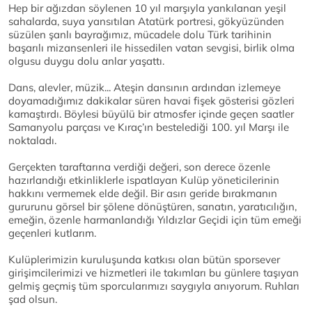
Hep bir ağızdan söylenen 10 yıl marşıyla yankılanan yeşil
sahalarda, suya yansıtılan Atatürk portresi, gökyüzünden
süzülen şanlı bayrağımız, mücadele dolu Türk tarihinin
başarılı mizansenleri ile hissedilen vatan sevgisi, birlik olma
olgusu duygu dolu anlar yaşattı.
Dans, alevler, müzik... Ateşin dansının ardından izlemeye
doyamadığımız dakikalar süren havai fişek gösterisi gözleri
kamaştırdı. Böylesi büyülü bir atmosfer içinde geçen saatler
Samanyolu parçası ve Kıraç’ın bestelediği 100. yıl Marşı ile
noktaladı.
Gerçekten taraftarına verdiği değeri, son derece özenle
hazırlandığı etkinliklerle ispatlayan Kulüp yöneticilerinin
hakkını vermemek elde değil. Bir asırı geride bırakmanın
gururunu görsel bir şölene dönüştüren, sanatın, yaratıcılığın,
emeğin, özenle harmanlandığı Yıldızlar Geçidi için tüm emeği
geçenleri kutlarım.
Kulüplerimizin kuruluşunda katkısı olan bütün sporsever
girişimcilerimizi ve hizmetleri ile takımları bu günlere taşıyan
gelmiş geçmiş tüm sporcularımızı saygıyla anıyorum. Ruhları
şad olsun.