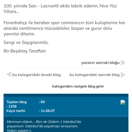
100. yılında Sarı - Lacivertli ekibi tebrik ederim, Nice Yüz
Yıllara...
Fenerbahçe ile beraber spor camiamızın tüm kulüplerine her
alanda centilmence mücadeleler, başarı ve gurur dolu
yarınlar dilerim.
Sevgi ve Saygılarımla,
Bir Beşiktaş Taraftarı
yazarın sonraki bloğu
bu kategorideki önceki blog
bu kategorideki sonraki blog
kategoriden rastgele blog getir
Toplam blog
: 60
: 1208
Kayıt tarihi
: 11.06.07
Memnun oldum... Ben de Didem :) İstanbul'da
yaşıyorum. İstanbul'da yaşamayı seviyorum.
Yoğun yaşam t..