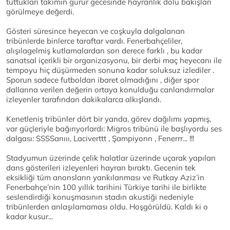
tuttukları takımın gurur gecesinde hayranlık dolu bakışları
görülmeye değerdi.
Gösteri süresince heyecan ve coşkuyla dalgalanan
tribünlerde binlerce taraftar vardı. Fenerbahçeliler,
alışılagelmiş kutlamalardan son derece farklı , bu kadar
sanatsal içerikli bir organizasyonu, bir derbi maç heyecanı ile
tempoyu hiç düşürmeden sonuna kadar soluksuz izlediler .
Sporun sadece futboldan ibaret olmadığını , diğer spor
dallarına verilen değerin ortaya konulduğu canlandırmalar
izleyenler tarafından dakikalarca alkışlandı.
Kenetleniş tribünler dört bir yanda, görev dağılımı yapmış,
var güçleriyle bağırıyorlardı: Migros tribünü ile başlıyordu ses
dalgası: SSSSarıııı, Laciverttt , Şampiyonn , Fenerrr... !!!
Stadyumun üzerinde çelik halatlar üzerinde uçarak yapılan
dans gösterileri izleyenleri hayran bıraktı. Gecenin tek
eksikliği tüm anonsların yankılanması ve Rutkay Aziz’in
Fenerbahçe’nin 100 yıllık tarihini Türkiye tarihi ile birlikte
seslendirdiği konuşmasının stadın akustiği nedeniyle
tribünlerden anlaşılamaması oldu. Hoşgörüldü. Kaldı ki o
kadar kusur...