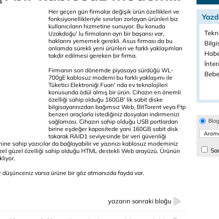
Her geçen gün firmalar değişik ürün özellikleri ve
Yazd
fonksiyonellikleriyle sınırları zorlayan ürünleri biz
kullanıcıların hizmetine sunuyor. Bu konuda
Tekno
Uzakdoğu' lu firmaların ayrı bir başarısı var,
haklarını yememek gerekli. Asus firması da bu
Bilgi
anlamda sürekli yeni ürünleri ve farklı yaklaşımları
Habe
takdir edilmesi gereken bir firma.
İnter
Firmanın son dönemde piyasaya sürdüğü WL-
Bebe
700gE kablosuz modemi bu farklı yaklaşımı ile
Tüketici Elektroniği Fuarı' nda ev teknolojileri
konusunda ödül almış bir ürün. Cihazın en önemli
özelliği sahip olduğu 160GB' lik sabit diske
bilgisayarınızdan bağımsız Web, BitTorent veya Ftp
benzeri araçlarla istediğiniz dosyaları indirmenizi
Blo
sağlaması. Cihazın sahip olduğu USB portlardan
birine eşdeğer kapasitede yani 160GB sabit disk
takarak RAID1 seviyesinde bir veri güvenliği
ne sahip yazıcılar da bağlayabilir ve yazınızı kablosuz modeminiz
Sad
güzel güzel özelliği sahip olduğu HTML destekli Web arayüzü. Ürünün
liyor.
 düşünceniz varsa ürüne bir göz atmanızda fayda var.
yazarın sonraki bloğu