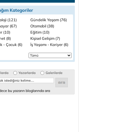
ığım Kategoriler
loji (121)
Gündelik Yaşam (76)
sayar (67)
Otomobil (38)
r (10)
Eğitim (10)
net (8)
Kişisel Gelişim (7)
k - Çocuk (6)
İş Yaşamı - Kariyer (6)
glarda
Yazarlarda
Galerilerde
ece bu yazarın bloglarında ara