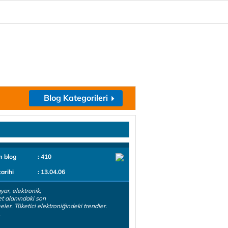
Blog Kategorileri
m blog
: 410
tarihi
: 13.04.06
yar, elektronik,
et alanındaki son
eler. Tüketici elektroniğindeki trendler.
.