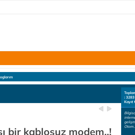
loglarım
Topla
: 3283
Kayıt 
Bilgisa
intern
gelişm
Otom.
şı bir kablosuz modem..!