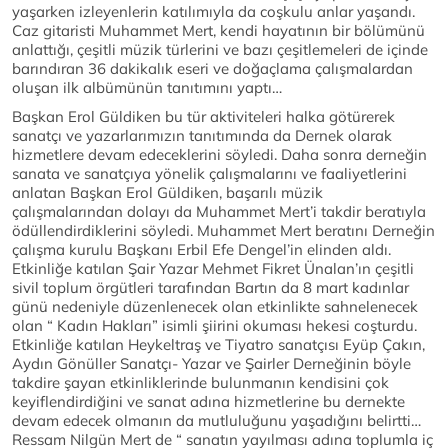
yaşarken izleyenlerin katılımıyla da coşkulu anlar yaşandı.
Caz gitaristi Muhammet Mert, kendi hayatının bir bölümünü
anlattığı, çeşitli müzik türlerini ve bazı çeşitlemeleri de içinde
barındıran 36 dakikalık eseri ve doğaçlama çalışmalardan
oluşan ilk albümünün tanıtımını yaptı…
Başkan Erol Güldiken bu tür aktiviteleri halka götürerek
sanatçı ve yazarlarımızın tanıtımında da Dernek olarak
hizmetlere devam edeceklerini söyledi. Daha sonra derneğin
sanata ve sanatçıya yönelik çalışmalarını ve faaliyetlerini
anlatan Başkan Erol Güldiken, başarılı müzik
çalışmalarından dolayı da Muhammet Mert’i takdir beratıyla
ödüllendirdiklerini söyledi. Muhammet Mert beratını Derneğin
çalışma kurulu Başkanı Erbil Efe Dengel’in elinden aldı.
Etkinliğe katılan Şair Yazar Mehmet Fikret Ünalan’ın çeşitli
sivil toplum örgütleri tarafından Bartın da 8 mart kadınlar
günü nedeniyle düzenlenecek olan etkinlikte sahnelenecek
olan “ Kadın Hakları” isimli şiirini okuması hekesi coşturdu.
Etkinliğe katılan Heykeltraş ve Tiyatro sanatçısı Eyüp Çakın,
Aydın Gönüller Sanatçı- Yazar ve Şairler Derneğinin böyle
takdire şayan etkinliklerinde bulunmanın kendisini çok
keyiflendirdiğini ve sanat adına hizmetlerine bu dernekte
devam edecek olmanın da mutluluğunu yaşadığını belirtti…
Ressam Nilgün Mert de “ sanatın yayılması adına toplumla iç