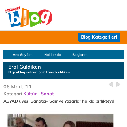
Blog Kategorileri
Ana Sayfam
Hakkımda
Bloglarım
Erol Güldiken
http://blog.milliyet.com.tr/erolguldiken
06 Mart '11
Kategori
Kültür - Sanat
ASYAD üyesi Sanatçı- Şair ve Yazarlar halkla birlikteydi