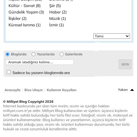
Kültür - Sanat (8)
Şiir (5)
Gündelik Yaşam (3)
Haber (2)
İlişkiler (2)
Müzik (1)
Küresel Isınma (1)
İzmir (1)
Bloglarda
Yazarlarda
Galerilerde
Sadece bu yazarın bloglarında ara
|
|
Yukarı
Anasayfa
Bize Ulaşın
Kullanım Koşulları
© Milliyet Blog Copyright 2026
İnternet baskısında yer alan tüm metin, resim ve içeriğin hakları
milliyet.com.tr'ye aittir. Milliyet Blog kullanıcıları ve üyeleri, üçüncü kişilerin
telif hakkı sahibi bulunduğu her türlü fikri eser, fotoğraf, resim vb. materyal ve
ürünleri kullanamazlar. Blog kullanıcı ve yazarlarının, üçüncü kişilerin telif
hakkı sahibi olduğu yazı, resim vb. ürünleri kullanması durumunda, her türlü
hukuki ve cezai sorumluluk kendilerine aittir.