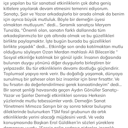
içe yapılan bu tür sanatsal etkinliklerin çok daha geniş
kitlelere yayılarak devam etmesini temenni ediyorum.
Sanatçı, Şair ve Yazar arkadaşlarla bir arada olmak da benim
için ayrıca büyük mutluluk. Böyle bir derneğin üyesi
olmaktan mutluyum.” dedi… Seramik sanatçısı Meryem
Tuna’da, “Önemli olan, sanatın farklı dallarında tüm
arkadaşlarımızla bir çatı altında olmak ve bu güzellikleri
birlikte paylaşmaktır. İşte bugün burada bu güzellikleri
birlikte yaşadık” dedi… Etkinliğe son anda katılmaktan mutlu
olduğunu söyleyen Ozan Merdan mahlaslı Ali Bilecen’de “
Sosyal etkinliğe katılmak bir gönül işidir. İnsanın doğasında
bulunan duygu yönünü diğer duygularla birleştiren bir
yelpazedir. Bu tür etkinliklerin devamı dostluğu güçlendirir.
Toplumsal yapıya renk verir. Bu doğallığı yaşamak, dünyaya
sunulmuş bir şaheser olan biz insanlar için birer fırsattır. Ve
bu fırsatın da değerlendirilmesi gerek kanaatindeyim” dedi…
Bir sanat şenliği havasında geçen Aydın Gönüller Sanatçı-
Yazar ve Şairler Derneği etkinlikleri sonrası Herkesin
yüzlerinde mutlu tebessümler vardı. Derneğin Sanat
Yönetmeni Mimoza Sarışın bir ay sonra tekrar buluşma
dileklerinde bulunurken TSM fasıl grubunun da artık
etkinliklerde yerini alacağı müjdesini verdi. Ve veda
konuşmasında Başkan Erol Güldiken’in sözleri yüreklere
damgasını vurdu. “Sessiz gelip sedasız gidenler, insanlık