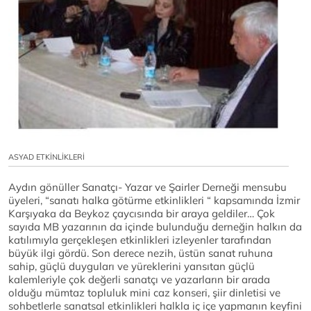
ASYAD ETKİNLİKLERİ
Aydın gönüller Sanatçı- Yazar ve Şairler Derneği mensubu
üyeleri, “sanatı halka götürme etkinlikleri “ kapsamında İzmir
Karşıyaka da Beykoz çaycısında bir araya geldiler… Çok
sayıda MB yazarının da içinde bulunduğu derneğin halkın da
katılımıyla gerçekleşen etkinlikleri izleyenler tarafından
büyük ilgi gördü. Son derece nezih, üstün sanat ruhuna
sahip, güçlü duyguları ve yüreklerini yansıtan güçlü
kalemleriyle çok değerli sanatçı ve yazarların bir arada
olduğu mümtaz topluluk mini caz konseri, şiir dinletisi ve
sohbetlerle sanatsal etkinlikleri halkla iç içe yapmanın keyfini