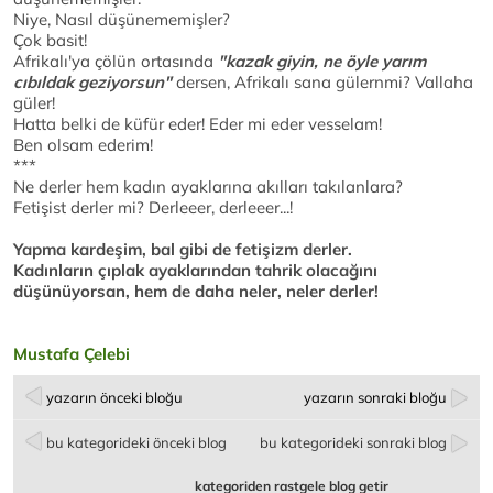
Niye, Nasıl düşünememişler?
Çok basit!
Afrikalı'ya çölün ortasında
"kazak giyin, ne öyle yarım
cıbıldak geziyorsun"
dersen, Afrikalı sana gülernmi? Vallaha
güler!
Hatta belki de küfür eder! Eder mi eder vesselam!
Ben olsam ederim!
***
Ne derler hem kadın ayaklarına akılları takılanlara?
Fetişist derler mi? Derleeer, derleeer...!
Yapma kardeşim, bal gibi de fetişizm derler.
Kadınların çıplak ayaklarından tahrik olacağını
düşünüyorsan, hem de daha neler, neler derler!
Mustafa Çelebi
yazarın önceki bloğu
yazarın sonraki bloğu
bu kategorideki önceki blog
bu kategorideki sonraki blog
kategoriden rastgele blog getir