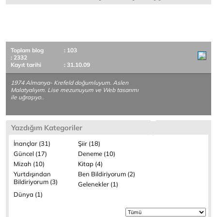
Toplam blog
: 103
: 2332
Kayıt tarihi
: 31.10.09
1974 Almanya- Krefeld doğumluyum. Aslen
Malatyalıyım. Lise mezunuyum ve Web tasarımı
ile uğraşıyo..
Yazdığım Kategoriler
İnançlar (31)
Şiir (18)
Güncel (17)
Deneme (10)
Mizah (10)
Kitap (4)
Yurtdışından
Ben Bildiriyorum (2)
Bildiriyorum (3)
Gelenekler (1)
Dünya (1)