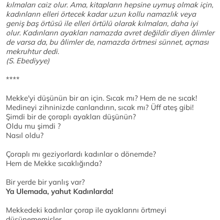
kılmaları caiz olur. Ama, kitapların hepsine uymuş olmak için,
kadınların elleri örtecek kadar uzun kollu namazlık veya
geniş baş örtüsü ile elleri örtülü olarak kılmaları, daha iyi
olur. Kadınların ayakları namazda avret değildir diyen âlimler
de varsa da, bu âlimler de, namazda örtmesi sünnet, açması
mekruhtur dedi.
(S. Ebediyye)
****
Mekke'yi düşünün bir an için. Sıcak mı? Hem de ne sıcak!
Medineyi zihninizde canlandırın, sıcak mı? Üff ateş gibi!
Şimdi bir de çoraplı ayakları düşünün?
Oldu mu şimdi ?
Nasıl oldu?
Çoraplı mı geziyorlardı kadınlar o dönemde?
Hem de Mekke sıcaklığında?
Bir yerde bir yanlış var?
Ya Ulemada, yahut Kadınlarda!
Mekkedeki kadınlar çorap ile ayaklarını örtmeyi
düşünememişler.