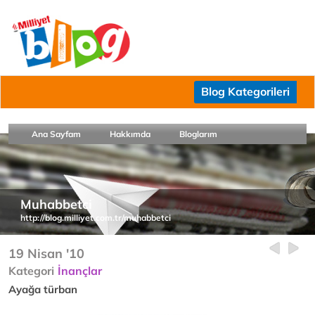
Blog Kategorileri
Ana Sayfam
Hakkımda
Bloglarım
Muhabbetci
http://blog.milliyet.com.tr/muhabbetci
19 Nisan '10
Kategori
İnançlar
Ayağa türban