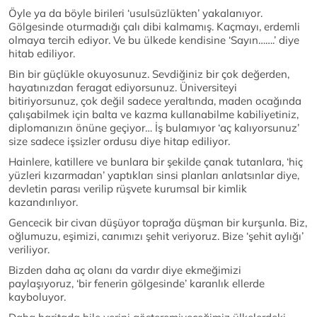
Öyle ya da böyle birileri ‘usulsüzlükten’ yakalanıyor.
Gölgesinde oturmadığı çalı dibi kalmamış. Kaçmayı, erdemli
olmaya tercih ediyor. Ve bu ülkede kendisine ‘Sayın…….’ diye
hitab ediliyor.
Bin bir güçlükle okuyosunuz. Sevdiğiniz bir çok değerden,
hayatınızdan feragat ediyorsunuz. Üniversiteyi
bitiriyorsunuz, çok değil sadece yeraltında, maden ocağında
çalışabilmek için balta ve kazma kullanabilme kabiliyetiniz,
diplomanızın önüne geçiyor… İş bulamıyor ‘aç kalıyorsunuz’
size sadece işsizler ordusu diye hitap ediliyor.
Hainlere, katillere ve bunlara bir şekilde çanak tutanlara, ‘hiç
yüzleri kızarmadan’ yaptıkları sinsi planları anlatsınlar diye,
devletin parası verilip rüşvete kurumsal bir kimlik
kazandırılıyor.
Gencecik bir civan düşüyor toprağa düşman bir kurşunla. Biz,
oğlumuzu, eşimizi, canımızı şehit veriyoruz. Bize ‘şehit aylığı’
veriliyor.
Bizden daha aç olanı da vardır diye ekmeğimizi
paylaşıyoruz, ‘bir fenerin gölgesinde’ karanlık ellerde
kayboluyor.