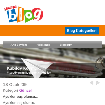
Blog Kategorileri
Ana Sayfam
Hakkımda
Bloglarım
Kubilay Kaymak
http://blog.milliyet.com.tr/kubilay
18 Ocak '09
Kategori
Güncel
Ayaklar baş olunca...
Ayaklar baş olunca,