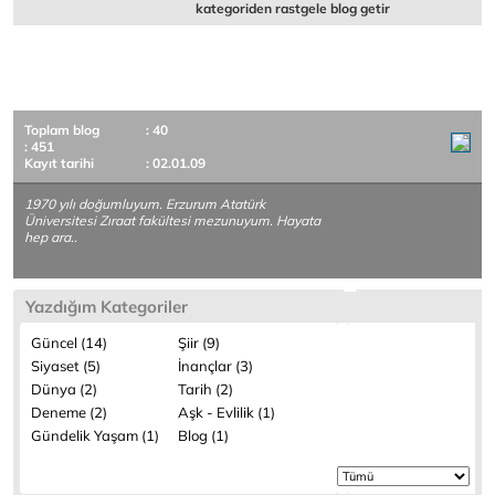
kategoriden rastgele blog getir
Toplam blog
: 40
: 451
Kayıt tarihi
: 02.01.09
1970 yılı doğumluyum. Erzurum Atatürk
Üniversitesi Zıraat fakültesi mezunuyum. Hayata
hep ara..
Yazdığım Kategoriler
Güncel (14)
Şiir (9)
Siyaset (5)
İnançlar (3)
Dünya (2)
Tarih (2)
Deneme (2)
Aşk - Evlilik (1)
Gündelik Yaşam (1)
Blog (1)