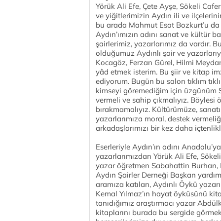
Yörük Ali Efe, Çete Ayşe, Sökeli Caf
ve yiğitlerimizin Aydın ili ve ilçele
bu arada Mahmut Esat Bozkurt’u da u
Aydın’ımızın adını sanat ve kültür 
şairlerimiz, yazarlarımız da vardır. Bu
olduğumuz Aydınlı şair ve yazarları
Kocagöz, Ferzan Gürel, Hilmi Meydan 
yâd etmek isterim. Bu şiir ve kitap i
ediyorum. Bugün bu salon tıklım tıklı
kimseyi göremediğim için üzgünüm Sa
vermeli ve sahip çıkmalıyız. Böylesi ö
bırakmamalıyız. Kültürümüze, sanatı
yazarlarımıza moral, destek vermeliğiz
arkadaşlarımızı bir kez daha içtenlik
Eserleriyle Aydın’ın adını Anadolu’ya
yazarlarımızdan Yörük Ali Efe, Sökeli
yazar öğretmen Sabahattin Burhan, 
Aydın Şairler Derneği Başkan yardımc
aramıza katılan, Aydınlı Öykü yazarı
Kemal Yılmaz’ın hayat öyküsünü kita
tanıdığımız araştırmacı yazar Abdülka
kitaplarını burada bu sergide görmek 