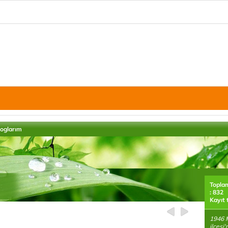
loglarım
Topla
: 832
Kayıt 
1946 M
ilçesi