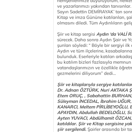
hemşerilerimize duyuruyorum, herkes g
ve yazarlarımızı yakından tanısınlar
Sayın Sadettin DEMİRAYAK’ tan sonra
Kitap ve imza Gününe katılanları, şair
olmasını diledi. Tüm Aydınlıların geli
Şiir ve kitap sergisi
Aydın ‘da VALİ
sürecek. Daha sonra Aydın Şair ve Y
şunları söyledi: “ Böyle bir sergiyi i
Aydın ve tüm ilçelerine, kasabalarına
bulunduk. Eserleriyle katılan arkad
bu katılım bizleri fazlasıyla memnun 
vatandaşlarımızın ve özellikle öğretme
gezmelerini diliyorum” dedi…
Şiir ve kitaplarıyla sergiye katıla
Dr. Adnan ÖZTÜRK, Nuri AKTAKA Ş
Etem ORUÇ, , Sabahattin BURHAN, 
Süleyman İNCEDAL, İbrahim UĞUR, 
KANARCI, Meltem PİRLİBEYOĞLU, 
APAYDIN, Abdullah BEDELOĞLU, Sav
Ayten YUVACI, Abdülhamit ÖZCAN, Z
katıldılar. Şiir ve Kitap sergisine y
şiir
sergilendi.
Şairler arasında bir tan