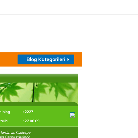
Blog Kategorileri
m blog
: 2227
tarihi
: 27.06.09
ardin ili, Kızıltepe
'nin Esenli köyünde