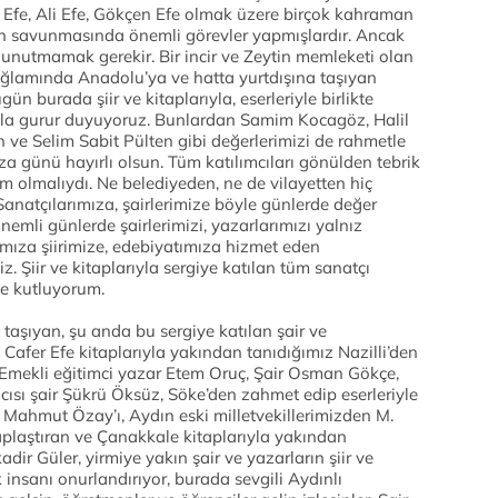
er Efe, Ali Efe, Gökçen Efe olmak üzere birçok kahraman
rinin savunmasında önemli görevler yapmışlardır. Ancak
nutmamak gerekir. Bir incir ve Zeytin memleketi olan
bağlamında Anadolu’ya ve hatta yurtdışına taşıyan
gün burada şiir ve kitaplarıyla, eserleriyle birlikte
yla gurur duyuyoruz. Bunlardan Samim Kocagöz, Halil
ve Selim Sabit Pülten gibi değerlerimizi de rahmetle
mza günü hayırlı olsun. Tüm katılımcıları gönülden tebrik
m olmalıydı. Ne belediyeden, ne de vilayetten hiç
natçılarımıza, şairlerimize böyle günlerde değer
nemli günlerde şairlerimizi, yazarlarımızı yalnız
mıza şiirimize, edebiyatımıza hizmet eden
. Şiir ve kitaplarıyla sergiye katılan tüm sanatçı
le kutluyorum.
 taşıyan, şu anda bu sergiye katılan şair ve
 Cafer Efe kitaplarıyla yakından tanıdığımız Nazilli’den
Emekli eğitimci yazar Etem Oruç, Şair Osman Gökçe,
ısı şair Şükrü Öksüz, Söke’den zahmet edip eserleriyle
 Mahmut Özay’ı, Aydın eski milletvekillerimizden M.
plaştıran ve Çanakkale kitaplarıyla yakından
dir Güler, yirmiye yakın şair ve yazarların şiir ve
insanı onurlandırıyor, burada sevgili Aydınlı