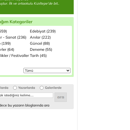
tur. İlk ve ortaokulu Kızıltepe'de bit..
ığım Kategoriler
(659)
Edebiyat (239)
ür - Sanat (236)
Anılar (222)
p (199)
Güncel (88)
rler (64)
Deneme (55)
likler / Festivaller
Tarih (45)
glarda
Yazarlarda
Galerilerde
ece bu yazarın bloglarında ara