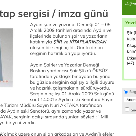
doğmuş
itap sergisi / imza günü
Yazd
Aydın şair ve yazarlar Derneği 01 – 05
Aralık 2009 tarihleri arasında Aydın ve
Şiir 
ilçelerinde bulunan şair ve yazarların
Kült
katılımıyla
ŞİİR ve KİTAPLARINDAN
Kita
oluşan bir sergi açıldı. Günlerdir bu
Kültü
serginin hazırlıkları yapılıyordu.
Etkin
(47)
Aydın Şairler ve Yazarlar Derneği
Başkan yardımcısı Şair Şükrü ÖKSÜZ
tarafından yaklaşık bir aydan bu yana
bu güzide serginin açılışıyla ilgili duyuru
ve hazırlık çalışmalarını sürdürüyordu.
Blo
Serginin açılışı 01 Aralık 2009 Salı günü
saat 14.00’te Aydın eski Senatörü Sayın
ve Turizm Müdürü Sayın Nuri AKTAKA tarafından
Sad
rasında Aydın eski Senatörü, aynı zamanda yazar ve
, serginin açılışı sırasında şunları söyledi: “ Milli
ı bir yeni vardır.
RK
olmak üzere onun silah arkadaşları ve Aydın’lı efeler