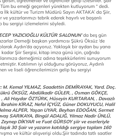
elsin, öğretmenler ve öğrenciler gelip izlesinler. Şair
. Tüm bu emeği geçenleri yürekten kutluyorum “ dedi.
 İlk kültür ve Turizm Müdürü Sayın AKTAKA’ da Şiir,
 ve yazarlarımızı tebrik ederek hayırlı ve başarılı
p bu sergiyi izlemelerini söyledi.
 RECEP YAZICIOĞLU KÜLTÜR SALONUN’
da beş gün
azarlar Derneği başkan yardımcısı Şükrü Öksüz ‘de
lk olarak Aydın’da açıyoruz. Yaklaşık bir aydan bu yana
 kadar Şiir Sergisi, kitap imza günü için, çağrıda
aşlarımıza derneğimiz adına teşekkürlerimi sunuyorum
etmiştir. Katılımın iyi olduğunu görüyoruz, Aydınlı
n ve liseli öğrencilerimizin gelip bu sergiyi
nlar: M. Kemal YILMAZ, Saadettin DEMİRAYAK, Yard. Doç.
ükrü ÖKSÜZ, Abdülkadir GÜLER, , Osman GÖKÇE,
, Ali Haydar ÖZTÜRK, Hüseyin KURTARAN, . Davazlı
İbrahim KİRAZ, Nefel İÇYÜZ, Güner DOKUYUCU, Halil
Belma ALPER, Yaşan UYAR, Beyhan EDOĞAN, Sermet
aş SARIKAYA, Bingül ADALIĞ, Yılmaz Nadir ÜNLÜ,
eynep DİKYAR ve Fuat GÜRSOY şiir ve eserleriyle
aklaşık 30 Şair ve yazarın katıldığı sergiye toplam 160
ışma ve kültür alışverişi oldu.Şiir tadında tatlı saatler