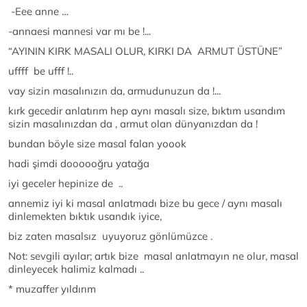
-Eee anne …
-annaesi mannesi var mı be !...
“AYININ KIRK MASALI OLUR, KIRKI DA ARMUT ÜSTÜNE”
uffff be ufff !..
vay sizin masalınızın da, armudunuzun da !...
kırk gecedir anlatırım hep aynı masalı size, bıktım usandım
sizin masalınızdan da , armut olan dünyanızdan da !
bundan böyle size masal falan yoook
hadi şimdi doooooğru yatağa
iyi geceler hepinize de ..
annemiz iyi ki masal anlatmadı bize bu gece / aynı masalı
dinlemekten bıktık usandık iyice,
biz zaten masalsız uyuyoruz gönlümüzce .
Not: sevgili ayılar; artık bize masal anlatmayın ne olur, masal
dinleyecek halimiz kalmadı ..
* muzaffer yıldırım