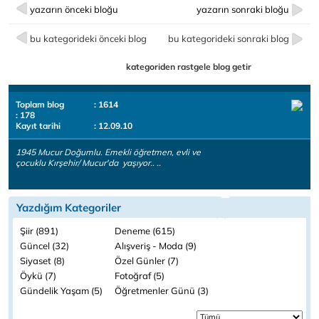
yazarın önceki bloğu
yazarın sonraki bloğu
bu kategorideki önceki blog
bu kategorideki sonraki blog
kategoriden rastgele blog getir
Toplam blog
: 1614
: 178
Kayıt tarihi
: 12.09.10
1945 Mucur Doğumlu. Emekli öğretmen, evli ve
çocuklu Kırşehir/ Mucur'da yaşıyor.. ..
Yazdığım Kategoriler
Şiir (891)
Deneme (615)
Güncel (32)
Alışveriş - Moda (9)
Siyaset (8)
Özel Günler (7)
Öykü (7)
Fotoğraf (5)
Gündelik Yaşam (5)
Öğretmenler Günü (3)