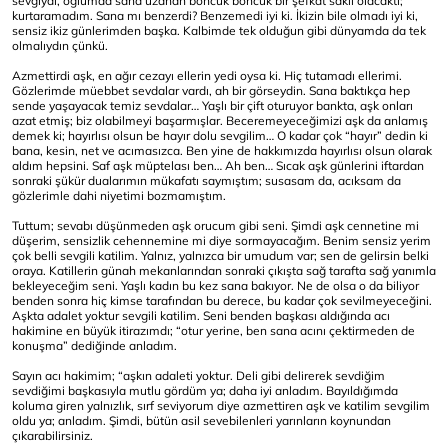
sevgiydi, oğlumda sana uzanan boncuk boncuk bir şefkat saklı olacaktı;
kurtaramadım. Sana mı benzerdi? Benzemedi iyi ki. İkizin bile olmadı iyi ki,
sensiz ikiz günlerimden başka. Kalbimde tek olduğun gibi dünyamda da tek
olmalıydın çünkü.
Azmettirdi aşk, en ağır cezayı ellerin yedi oysa ki. Hiç tutamadı ellerimi.
Gözlerimde müebbet sevdalar vardı, ah bir görseydin. Sana baktıkça hep
sende yaşayacak temiz sevdalar… Yaşlı bir çift oturuyor bankta, aşk onları
azat etmiş; biz olabilmeyi başarmışlar. Beceremeyeceğimizi aşk da anlamış
demek ki; hayırlısı olsun be hayır dolu sevgilim… O kadar çok “hayır” dedin ki
bana, kesin, net ve acımasızca. Ben yine de hakkımızda hayırlısı olsun olarak
aldım hepsini. Saf aşk müptelası ben… Ah ben… Sıcak aşk günlerini iftardan
sonraki şükür dualarımın mükafatı saymıştım; susasam da, acıksam da
gözlerimle dahi niyetimi bozmamıştım.
Tuttum; sevabı düşünmeden aşk orucum gibi seni. Şimdi aşk cennetine mi
düşerim, sensizlik cehennemine mi diye sormayacağım. Benim sensiz yerim
çok belli sevgili katilim. Yalnız, yalnızca bir umudum var; sen de gelirsin belki
oraya. Katillerin günah mekanlarından sonraki çıkışta sağ tarafta sağ yanımla
bekleyeceğim seni. Yaşlı kadın bu kez sana bakıyor. Ne de olsa o da biliyor
benden sonra hiç kimse tarafından bu derece, bu kadar çok sevilmeyeceğini.
Aşkta adalet yoktur sevgili katilim. Seni benden başkası aldığında acı
hakimine en büyük itirazımdı; “otur yerine, ben sana acını çektirmeden de
konuşma” dediğinde anladım.
Sayın acı hakimim; “aşkın adaleti yoktur. Deli gibi delirerek sevdiğim
sevdiğimi başkasıyla mutlu gördüm ya; daha iyi anladım. Bayıldığımda
koluma giren yalnızlık, sırf seviyorum diye azmettiren aşk ve katilim sevgilim
oldu ya; anladım. Şimdi, bütün asil sevebilenleri yarınların koynundan
çıkarabilirsiniz.