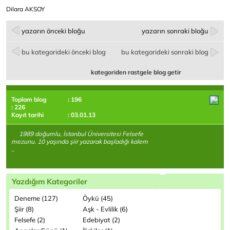
Dilara AKSOY
yazarın önceki bloğu
yazarın sonraki bloğu
bu kategorideki önceki blog
bu kategorideki sonraki blog
kategoriden rastgele blog getir
Toplam blog
: 196
: 226
Kayıt tarihi
: 03.01.13
1989 doğumlu, İstanbul Üniversitesi Felsefe
mezunu. 10 yaşında şiir yazarak başladığı kalem
..
Yazdığım Kategoriler
Deneme (127)
Öykü (45)
Şiir (8)
Aşk - Evlilik (6)
Felsefe (2)
Edebiyat (2)