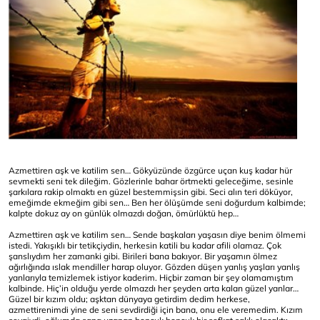
Azmettiren aşk ve katilim sen… Gökyüzünde özgürce uçan kuş kadar hür
sevmekti seni tek dileğim. Gözlerinle bahar örtmekti geleceğime, sesinle
şarkılara rakip olmaktı en güzel bestemmişsin gibi. Seci alın teri döküyor,
emeğimde ekmeğim gibi sen… Ben her ölüşümde seni doğurdum kalbimde;
kalpte dokuz ay on günlük olmazdı doğan, ömürlüktü hep…
Azmettiren aşk ve katilim sen… Sende başkaları yaşasın diye benim ölmemi
istedi. Yakışıklı bir tetikçiydin, herkesin katili bu kadar afili olamaz. Çok
şanslıydım her zamanki gibi. Birileri bana bakıyor. Bir yaşamın ölmez
ağırlığında ıslak mendiller harap oluyor. Gözden düşen yanlış yaşları yanlış
yanlarıyla temizlemek istiyor kaderim. Hiçbir zaman bir şey olamamıştım
kalbinde. Hiç’in olduğu yerde olmazdı her şeyden arta kalan güzel yanlar…
Güzel bir kızım oldu; aşktan dünyaya getirdim dedim herkese,
azmettirenimdi yine de seni sevdirdiği için bana, onu ele veremedim. Kızım