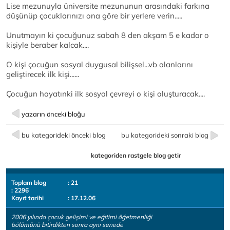
Lise mezunuyla üniversite mezununun arasındaki farkına
düşünüp çocuklarınızı ona göre bir yerlere verin.....
Unutmayın ki çocuğunuz sabah 8 den akşam 5 e kadar o
kişiyle beraber kalcak....
O kişi çocuğun sosyal duygusal bilişsel...vb alanlarını
geliştirecek ilk kişi......
Çocuğun hayatınki ilk sosyal çevreyi o kişi oluşturacak....
yazarın önceki bloğu
bu kategorideki önceki blog
bu kategorideki sonraki blog
kategoriden rastgele blog getir
Toplam blog
: 21
: 2296
Kayıt tarihi
: 17.12.06
2006 yılında çocuk gelişimi ve eğitimi öğetmenliği
bölümünü bitirdikten sonra aynı senede