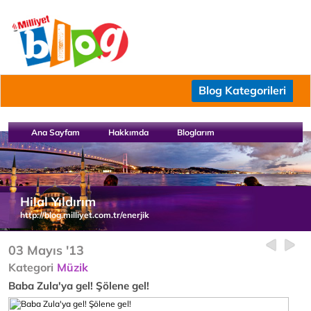
Blog Kategorileri
Ana Sayfam
Hakkımda
Bloglarım
Hilal Yıldırım
http://blog.milliyet.com.tr/enerjik
03 Mayıs '13
Kategori
Müzik
Baba Zula'ya gel! Şölene gel!